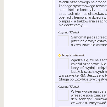
talentu szachowego na drobne 
żadnego systemowego rozwiąz
szachiści nie kończyli z szach
szachach nie musieli szukać c
openach, trenowaniu dzieci i w
olimpijski a traktowania szach
nie doczekamy…..
Krzysztof Kledzik
Samomat jest zaprzecz
przecież o zwycięstwo
o zrealizowanie własnej
Jerzy Konikowski
Zgadza się, że na sz
książki szachowe. Nie 
który też wydaje książ
książek szachowych 
warszawske RM. Jeszcze w ty
(druga po „Szybkie zwycięstw
Krzysztof Kledzik
W tym wpisie pan Jerzy
wreszcie pojął znacze
debiutowego”. Poniewa
że warto tu zacytować
————————————