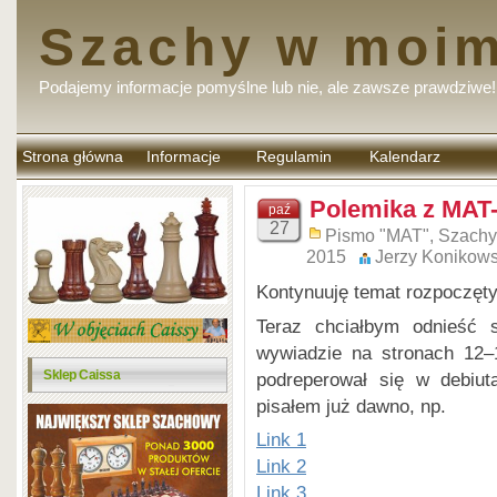
Szachy w moim
Podajemy informacje pomyślne lub nie, ale zawsze prawdziwe!
Strona główna
Informacje
Regulamin
Kalendarz
komentarzy
Polemika z MAT-
paź
27
Pismo "MAT"
,
Szachy
2015
Jerzy Konikows
Kontynuuję temat rozpoczęt
Teraz chciałbym odnieść 
wywiadzie na stronach 12–1
Sklep Caissa
podreperował się w debiut
pisałem już dawno, np.
Link 1
Link 2
Link 3