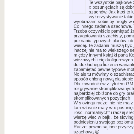
Te wszystkie bajkowe
x posunięciach są dobre
szachów. Jak ktoś to l
wykorzystywanie takic
wyobrażam sobie by mogły w c
Co innego zadania szachowe. 
Trzeba oczywiście pamiętać że
przygotowaniu szachisty, poma
poznaniu typowych planów lub
więcej. Te zadania muszą być 
inaczej nie ma to większego s
między innymi książki pana K
wieżowych i ciężkofigurowych.
do dokładnego liczenia wariant
zapamiętać pewne typowe moty
No ale tu mówimy o szachistac
sposób chłoną nową dla siebi
Dla zawodników z tytułem GM 
rozgrywanie skomplikowanych 
najbardziej zbliżone do gry p
skomplikowanych pozycjach
W slovingu raczej nic nie ma z
tam właśnie maty w x posunię
ilość „normalnych” i raczej ś
wierzę więc w bajki, że slov
podniesieniu swojego poziom
Raczej pewno są inne przyczyn
szachową 😉