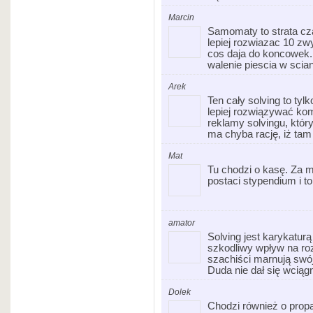
Marcin
Samomaty to strata c
lepiej rozwiazac 10 zw
cos daja do koncowek.
walenie piescia w scian
Arek
Ten cały solving to tyl
lepiej rozwiązywać komb
reklamy solvingu, któ
ma chyba rację, iż tam
Mat
Tu chodzi o kasę. Za 
postaci stypendium i to
amator
Solving jest karykatu
szkodliwy wpływ na roz
szachiści marnują swój
Duda nie dał się wciąg
Dolek
Chodzi również o prop