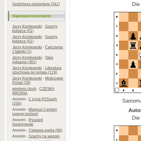
Die
Goldchess prezentuje (342)
Najnowsze komentarze
Jerzy Konikowski
-
Szachy
kobiece (51)
Jerzy Konikowski
-
Szachy
kobiece (51)
Jerzy Konikowski
-
Ćwiczenia
z taktyki (1)
Jerzy Konikowski
-
Taka
sytuacja (381)
Jerzy Konikowski
-
Literatura
szachowa po polsku (124)
Jerzy Konikowski
-
Mistrzowie
Polski (28)
wireless clock
-
CZESKA
WIOSNA
Anonim
-
Z życia PZSzach
Samomat
(258)
Auto
Anonim
-
Magnus Carlsen
nowym królem!
Die
Anonim
-
Ryszard
Gąsiorowski
Anonim
-
Ciekawa partia (88)
Anonim
-
Szachy na wesoło