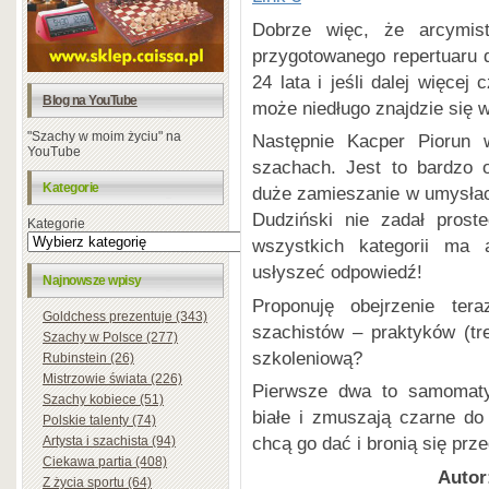
Dobrze więc, że arcymist
przygotowanego repertuaru 
24 lata i jeśli dalej więcej
Blog na YouTube
może niedługo znajdzie się w
"Szachy w moim życiu" na
Następnie Kacper Piorun 
YouTube
szachach. Jest to bardzo 
Kategorie
duże zamieszanie w umysłac
Dudziński nie zadał prost
Kategorie
wszystkich kategorii ma 
usłyszeć odpowiedź!
Najnowsze wpisy
Proponuję obejrzenie ter
Goldchess prezentuje (343)
szachistów – praktyków (tr
Szachy w Polsce (277)
szkoleniową?
Rubinstein (26)
Mistrzowie świata (226)
Pierwsze dwa to samomaty
Szachy kobiece (51)
białe i zmuszają czarne do
Polskie talenty (74)
chcą go dać i bronią się prz
Artysta i szachista (94)
Ciekawa partia (408)
Autor
Z życia sportu (64)