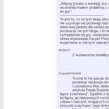
„Więcej [chodzi o trening], tz
wcześniej miałem problemy z 
do gry”.
————————————
To jest to, co na tym blogu p
nie uzyskuje się przewagi nad 
właściwej (dobrej dla siebie) 
przekazać na tym blogu, i to nie
sympatyków tej gry, związany
słowa wypowiada Kacper Piorun.
wyjaśniane w różnych wpisach
MolderX
Z wydawnictw dodałbym
Krzysztof Kledzik
Trochę to nie pasuje do
ponieważ dyskusja obr
czasopisma Mat, dlateg
artykułu Pawła Dudziń
figury szachowej”. Zgodnie z t
tej figury, jej nietypowych ru
zabaw i ćwiczeń, mogących za
skoczek szachowy i jego dziwne