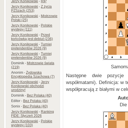
Jerzy Konikowski
-
RIP
Jerzy Konikowski
-
Z życia
PZSzach (253)
Jerzy Konikowski
-
Mistrzowie
Polski (25)
Jerzy Konikowski
-
Polskie
występy (111)
Jerzy Konikowski
-
Przed
końcówką jest debiut (236)
Jerzy Konikowski
-
Turniej
pretendentów 2026 (9)
Jerzy Konikowski
-
Turniej
pretendentów 2026 (9)
Dominik
-
Mistrzowie świata
Samomat
(219)
Anonim
-
Żydowska
Następne dwie pozycje
Encyklopedia Szachowa (7)
współmatami). Definicja: w 
Jerzy Konikowski
-
Jerzy
Konikowski obchodzi
współpracują z białymi w cel
urodziny!
Dominik
-
Bez Polaka (40)
Auto
Editor
-
Bez Polaka (40)
Die
Sonix
-
Bez Polaka (40)
Jerzy Konikowski
-
Ranking
FIDE: Styczeń 2026
Jerzy Konikowski
-
Polskie
występy (103)