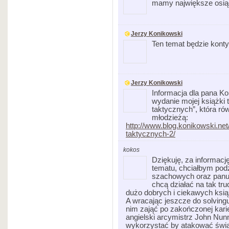
mamy największe osiąg
Jerzy Konikowski
Ten temat będzie kont
Jerzy Konikowski
Informacja dla pana Ko
wydanie mojej książki
taktycznych”, która r
młodzieżą:
http://www.blog.konikowski.n
taktycznych-2/
kokos
Dziękuję, za informacj
tematu, chciałbym po
szachowych oraz panu
chcą działać na tak t
dużo dobrych i ciekawych ksi
A wracając jeszcze do solvingu
nim zająć po zakończonej kari
angielski arcymistrz John Nun
wykorzystać by atakować świat