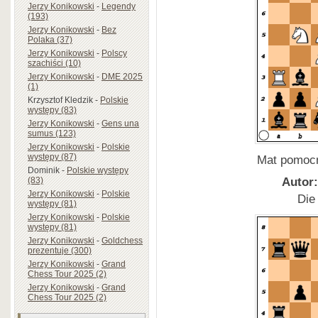
Jerzy Konikowski
-
Legendy
(193)
Jerzy Konikowski
-
Bez
Polaka (37)
Jerzy Konikowski
-
Polscy
szachiści (10)
Jerzy Konikowski
-
DME 2025
(1)
Krzysztof Kledzik
-
Polskie
występy (83)
Jerzy Konikowski
-
Gens una
sumus (123)
Jerzy Konikowski
-
Polskie
występy (87)
Mat pomocn
Dominik
-
Polskie występy
Autor:
(83)
Jerzy Konikowski
-
Polskie
Die
występy (81)
Jerzy Konikowski
-
Polskie
występy (81)
Jerzy Konikowski
-
Goldchess
prezentuje (300)
Jerzy Konikowski
-
Grand
Chess Tour 2025 (2)
Jerzy Konikowski
-
Grand
Chess Tour 2025 (2)