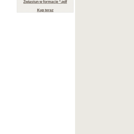
Zwiastun w formacie *.pdf
Kup teraz