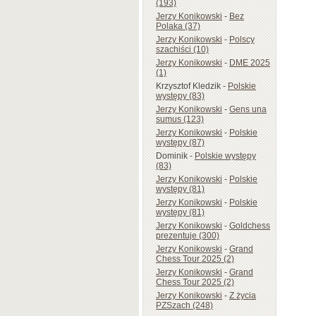
(193)
Jerzy Konikowski
-
Bez
Polaka (37)
Jerzy Konikowski
-
Polscy
szachiści (10)
Jerzy Konikowski
-
DME 2025
(1)
Krzysztof Kledzik
-
Polskie
występy (83)
Jerzy Konikowski
-
Gens una
sumus (123)
Jerzy Konikowski
-
Polskie
występy (87)
Dominik
-
Polskie występy
(83)
Jerzy Konikowski
-
Polskie
występy (81)
Jerzy Konikowski
-
Polskie
występy (81)
Jerzy Konikowski
-
Goldchess
prezentuje (300)
Jerzy Konikowski
-
Grand
Chess Tour 2025 (2)
Jerzy Konikowski
-
Grand
Chess Tour 2025 (2)
Jerzy Konikowski
-
Z życia
PZSzach (248)