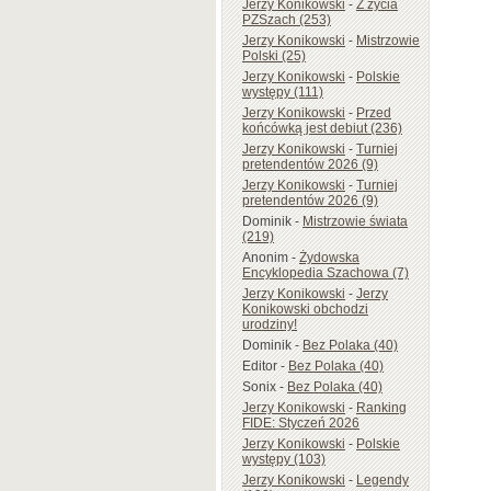
Jerzy Konikowski
-
Z życia
PZSzach (253)
Jerzy Konikowski
-
Mistrzowie
Polski (25)
Jerzy Konikowski
-
Polskie
występy (111)
Jerzy Konikowski
-
Przed
końcówką jest debiut (236)
Jerzy Konikowski
-
Turniej
pretendentów 2026 (9)
Jerzy Konikowski
-
Turniej
pretendentów 2026 (9)
Dominik
-
Mistrzowie świata
(219)
Anonim
-
Żydowska
Encyklopedia Szachowa (7)
Jerzy Konikowski
-
Jerzy
Konikowski obchodzi
urodziny!
Dominik
-
Bez Polaka (40)
Editor
-
Bez Polaka (40)
Sonix
-
Bez Polaka (40)
Jerzy Konikowski
-
Ranking
FIDE: Styczeń 2026
Jerzy Konikowski
-
Polskie
występy (103)
Jerzy Konikowski
-
Legendy