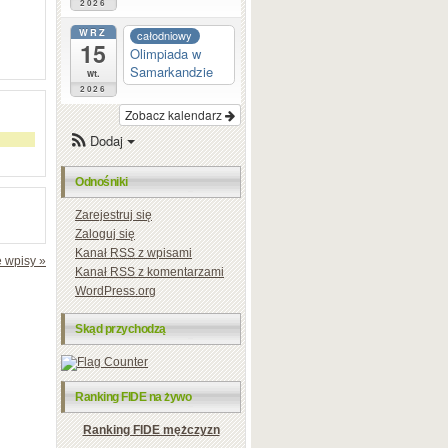
2026
WRZ
całodniowy
15
Olimpiada w
Samarkandzie
wt.
2026
Zobacz kalendarz
Dodaj
Odnośniki
Zarejestruj się
Zaloguj się
Kanał
RSS
z wpisami
 wpisy »
Kanał
RSS
z komentarzami
WordPress.org
Skąd przychodzą
Ranking FIDE na żywo
Ranking FIDE mężczyzn