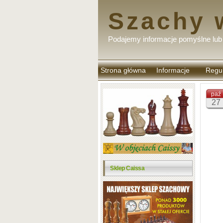
Szachy 
Podajemy informacje pomyślne lub 
Strona główna
Informacje
Regu
komen
paź
27
Sklep Caissa