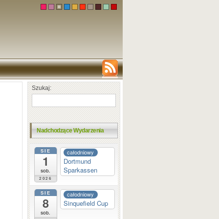
Szukaj:
Nadchodzące Wydarzenia
SIE
całodniowy
1
Dortmund
Sparkassen
sob.
2026
SIE
całodniowy
8
Sinquefield Cup
sob.