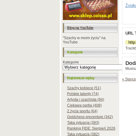
Źródł
Blog na YouTube
URL 
"Szachy w moim życiu" na
YouTube
Trackb
Kategorie
Dod
Kategorie
Musisz
Najnowsze wpisy
« Starsz
Szachy kobiece (51)
Polskie talenty (74)
Artysta i szachista (94)
Ciekawa partia (408)
Z życia sportu (64)
Goldchess prezentuje (342)
Taka sytuacja (383)
Ranking FIDE: Sierpień 2026
Taka sytuacja (382)