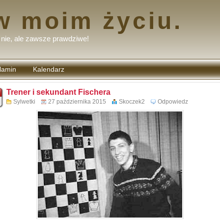
w moim życiu.
nie, ale zawsze prawdziwe!
lamin
Kalendarz
tarzy
Trener i sekundant Fischera
Sylwetki
27 października 2015
Skoczek2
Odpowiedz