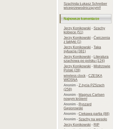
Szachista Łukasz Schreiber
wiceprzewodniczącym!!
Najnowsze komentarze
Jerzy Konikowski
-
Szachy
kobiece (51)
Jerzy Konikowski
-
Ćwiczenia
z taktyki (1)
Jerzy Konikowski
-
Taka
sytuacja (381)
Jerzy Konikowski
-
Literatura
szachowa po polsku (124)
Jerzy Konikowski
-
Mistrzowie
Polski (28)
wireless clock
-
CZESKA
WIOSNA
Anonim
-
Z życia PZSzach
(258)
Anonim
-
Magnus Carlsen
nowym królem!
Anonim
-
Ryszard
Gąsiorowski
Anonim
-
Ciekawa partia (88)
Anonim
-
Szachy na wesoło
Jerzy Konikowski
-
RIP