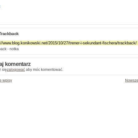
o
Trackback
ack - notka
aj komentarz
 się
zalogować
aby móc komentować.
e wpisy
Nowsze