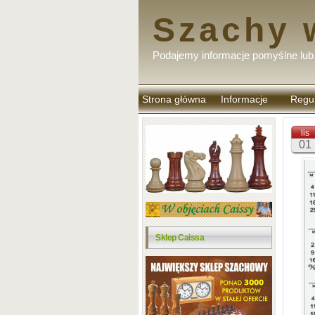
Szachy 
Podajemy informacje pomyślne lub 
Strona główna
Informacje
Regu
komen
lis
01
Sklep Caissa