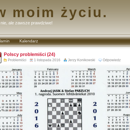
w moim życiu.
nie, ale zawsze prawdziwe!
lamin
Kalendarz
tarzy
Polscy problemiści (24)
Problemiści
1 listopada 2016
Jerzy Konikowski
Odpowiedz