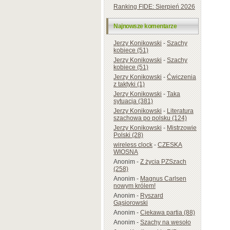
Ranking FIDE: Sierpień 2026
Najnowsze komentarze
Jerzy Konikowski
-
Szachy
kobiece (51)
Jerzy Konikowski
-
Szachy
kobiece (51)
Jerzy Konikowski
-
Ćwiczenia
z taktyki (1)
Jerzy Konikowski
-
Taka
sytuacja (381)
Jerzy Konikowski
-
Literatura
szachowa po polsku (124)
Jerzy Konikowski
-
Mistrzowie
Polski (28)
wireless clock
-
CZESKA
WIOSNA
Anonim
-
Z życia PZSzach
(258)
Anonim
-
Magnus Carlsen
nowym królem!
Anonim
-
Ryszard
Gąsiorowski
Anonim
-
Ciekawa partia (88)
Anonim
-
Szachy na wesoło