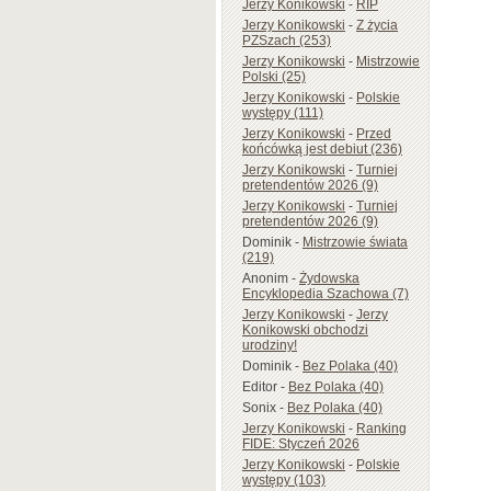
Jerzy Konikowski
-
RIP
Jerzy Konikowski
-
Z życia
PZSzach (253)
Jerzy Konikowski
-
Mistrzowie
Polski (25)
Jerzy Konikowski
-
Polskie
występy (111)
Jerzy Konikowski
-
Przed
końcówką jest debiut (236)
Jerzy Konikowski
-
Turniej
pretendentów 2026 (9)
Jerzy Konikowski
-
Turniej
pretendentów 2026 (9)
Dominik
-
Mistrzowie świata
(219)
Anonim
-
Żydowska
Encyklopedia Szachowa (7)
Jerzy Konikowski
-
Jerzy
Konikowski obchodzi
urodziny!
Dominik
-
Bez Polaka (40)
Editor
-
Bez Polaka (40)
Sonix
-
Bez Polaka (40)
Jerzy Konikowski
-
Ranking
FIDE: Styczeń 2026
Jerzy Konikowski
-
Polskie
występy (103)