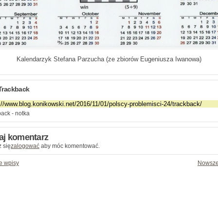
Kalendarzyk Stefana Parzucha (ze zbiorów Eugeniusza Iwanowa)
Trackback
ack - notka
aj komentarz
 się
zalogować
aby móc komentować.
e wpisy
Nowsze