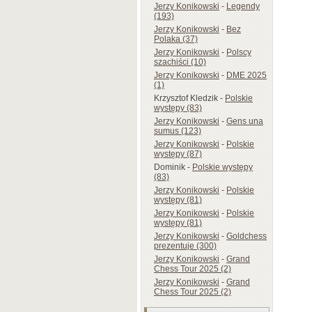
Jerzy Konikowski
-
Legendy
(193)
Jerzy Konikowski
-
Bez
Polaka (37)
Jerzy Konikowski
-
Polscy
szachiści (10)
Jerzy Konikowski
-
DME 2025
(1)
Krzysztof Kledzik
-
Polskie
występy (83)
Jerzy Konikowski
-
Gens una
sumus (123)
Jerzy Konikowski
-
Polskie
występy (87)
Dominik
-
Polskie występy
(83)
Jerzy Konikowski
-
Polskie
występy (81)
Jerzy Konikowski
-
Polskie
występy (81)
Jerzy Konikowski
-
Goldchess
prezentuje (300)
Jerzy Konikowski
-
Grand
Chess Tour 2025 (2)
Jerzy Konikowski
-
Grand
Chess Tour 2025 (2)