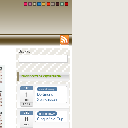
Szukaj:
Nadchodzące Wydarzenia
SIE
całodniowy
1
Dortmund
Sparkassen
sob.
2026
SIE
całodniowy
8
Sinquefield Cup
sob.