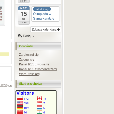
2026
WRZ
całodniowy
15
Olimpiada w
Samarkandzie
wt.
2026
Zobacz kalendarz
Dodaj
Odnośniki
Zarejestruj się
Zaloguj się
Kanał
RSS
z wpisami
Kanał
RSS
z komentarzami
WordPress.org
Skąd przychodzą
 wpisy »