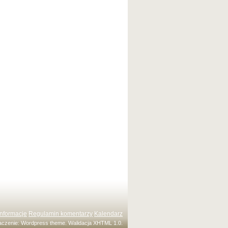
Informacje
Regulamin komentarzy
Kalendarz
maczenie:
Wordpress theme
. Walidacja
XHTML 1.0
.