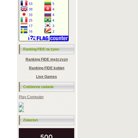
Ranking FIDE na żywo
Ranking FIDE mężczyzn
Ranking FIDE kobiet
Live Games
Codzienne zadania
Play Computer
Zwiastun