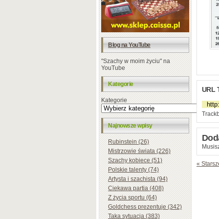
Blog na YouTube
"Szachy w moim życiu" na
YouTube
Kategorie
URL 
Kategorie
Trackb
Najnowsze wpisy
Dod
Rubinstein (26)
Musisz
Mistrzowie świata (226)
Szachy kobiece (51)
« Starsz
Polskie talenty (74)
Artysta i szachista (94)
Ciekawa partia (408)
Z życia sportu (64)
Goldchess prezentuje (342)
Taka sytuacja (383)