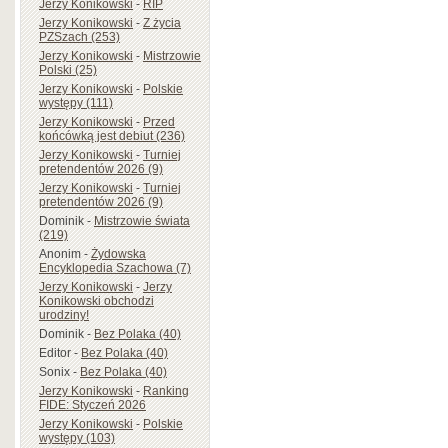
Jerzy Konikowski
-
RIP
Jerzy Konikowski
-
Z życia
PZSzach (253)
Jerzy Konikowski
-
Mistrzowie
Polski (25)
Jerzy Konikowski
-
Polskie
występy (111)
Jerzy Konikowski
-
Przed
końcówką jest debiut (236)
Jerzy Konikowski
-
Turniej
pretendentów 2026 (9)
Jerzy Konikowski
-
Turniej
pretendentów 2026 (9)
Dominik
-
Mistrzowie świata
(219)
Anonim
-
Żydowska
Encyklopedia Szachowa (7)
Jerzy Konikowski
-
Jerzy
Konikowski obchodzi
urodziny!
Dominik
-
Bez Polaka (40)
Editor
-
Bez Polaka (40)
Sonix
-
Bez Polaka (40)
Jerzy Konikowski
-
Ranking
FIDE: Styczeń 2026
Jerzy Konikowski
-
Polskie
występy (103)