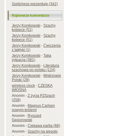
Goldchess prezentuje (342)
Najnowsze komentarze
Jerzy Konikowski
-
Szachy
kobiece (51)
Jerzy Konikowski
-
Szachy
kobiece (51)
Jerzy Konikowski
-
Ćwiczenia
z taktyki (1)
Jerzy Konikowski
-
Taka
sytuacja (381)
Jerzy Konikowski
-
Literatura
szachowa po polsku (124)
Jerzy Konikowski
-
Mistrzowie
Polski (28)
wireless clock
-
CZESKA
WIOSNA
Anonim
-
Z życia PZSzach
(258)
Anonim
-
Magnus Carlsen
nowym królem!
Anonim
-
Ryszard
Gąsiorowski
Anonim
-
Ciekawa partia (88)
Anonim
-
Szachy na wesoło