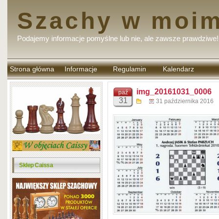
Szachy w moim
Podajemy informacje pomyślne lub nie, ale zawsze prawdziwe!
Strona główna
Informacje
Regulamin
Kalendarz
komentarzy
img_20161031_0006
paź
31
31 października 2016
Sklep Caissa