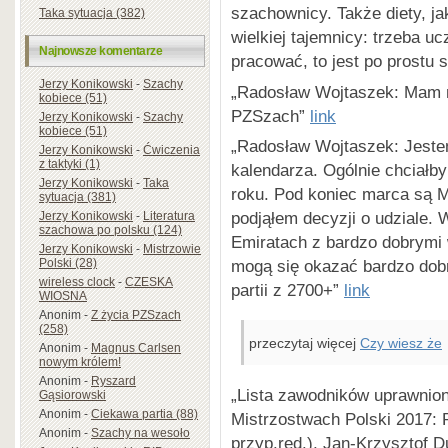
szachownicy. Także diety, j
Taka sytuacja (382)
wielkiej tajemnicy: trzeba u
Najnowsze komentarze
pracować, to jest po prostu
Jerzy Konikowski
-
Szachy
„Radosław Wojtaszek: Mam n
kobiece (51)
PZSzach”
link
Jerzy Konikowski
-
Szachy
kobiece (51)
„Radosław Wojtaszek: Jestem
Jerzy Konikowski
-
Ćwiczenia
z taktyki (1)
kalendarza. Ogólnie chciałby
Jerzy Konikowski
-
Taka
roku. Pod koniec marca są Mi
sytuacja (381)
podjąłem decyzji o udziale
Jerzy Konikowski
-
Literatura
szachowa po polsku (124)
Emiratach z bardzo dobrymi 
Jerzy Konikowski
-
Mistrzowie
Polski (28)
mogą się okazać bardzo dob
wireless clock
-
CZESKA
partii z 2700+”
link
WIOSNA
Anonim
-
Z życia PZSzach
(258)
przeczytaj więcej
Czy wiesz że
Anonim
-
Magnus Carlsen
nowym królem!
Anonim
-
Ryszard
„Lista zawodników uprawnion
Gąsiorowski
Anonim
-
Ciekawa partia (88)
Mistrzostwach Polski 2017:
Anonim
-
Szachy na wesoło
przyp.red.), Jan-Krzysztof D