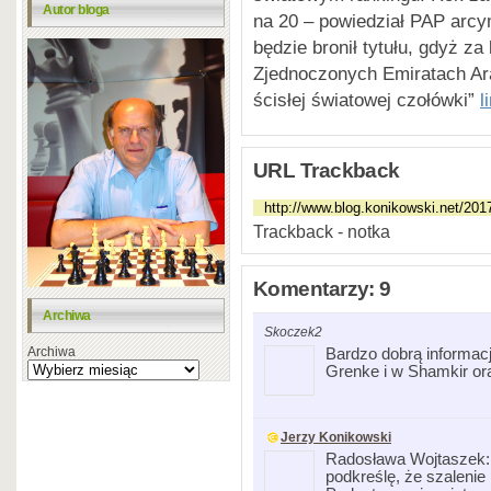
Autor bloga
na 20 – powiedział PAP arcym
będzie bronił tytułu, gdyż za 
Zjednoczonych Emiratach Ar
ścisłej światowej czołówki”
l
URL Trackback
Trackback - notka
Komentarzy: 9
Archiwa
Skoczek2
Archiwa
Bardzo dobrą informacj
Grenke i w Shamkir or
Jerzy Konikowski
Radosława Wojtaszek: 
podkreślę, że szaleni