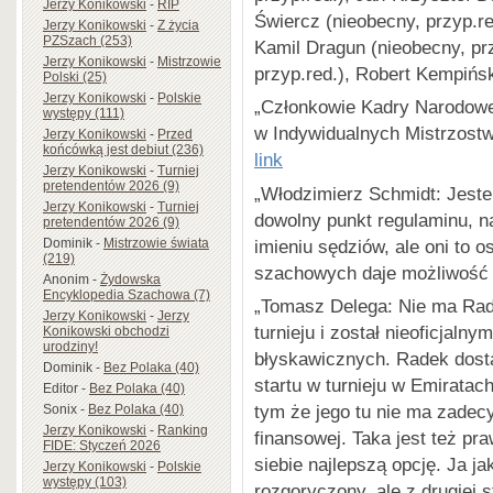
Jerzy Konikowski
-
RIP
Świercz (nieobecny, przyp.r
Jerzy Konikowski
-
Z życia
PZSzach (253)
Kamil Dragun (nieobecny, prz
Jerzy Konikowski
-
Mistrzowie
przyp.red.), Robert Kempińsk
Polski (25)
Jerzy Konikowski
-
Polskie
„Członkowie Kadry Narodowe
występy (111)
w Indywidualnych Mistrzostwa
Jerzy Konikowski
-
Przed
końcówką jest debiut (236)
link
Jerzy Konikowski
-
Turniej
pretendentów 2026 (9)
„Włodzimierz Schmidt: Jeste
Jerzy Konikowski
-
Turniej
dowolny punkt regulaminu, na
pretendentów 2026 (9)
imieniu sędziów, ale oni to 
Dominik
-
Mistrzowie świata
(219)
szachowych daje możliwość i
Anonim
-
Żydowska
Encyklopedia Szachowa (7)
„Tomasz Delega: Nie ma Radk
Jerzy Konikowski
-
Jerzy
turnieju i został nieoficjal
Konikowski obchodzi
urodziny!
błyskawicznych. Radek dosta
Dominik
-
Bez Polaka (40)
startu w turnieju w Emiratac
Editor
-
Bez Polaka (40)
tym że jego tu nie ma zadec
Sonix
-
Bez Polaka (40)
Jerzy Konikowski
-
Ranking
finansowej. Taka jest też pr
FIDE: Styczeń 2026
siebie najlepszą opcję. Ja j
Jerzy Konikowski
-
Polskie
występy (103)
rozgoryczony, ale z drugiej 