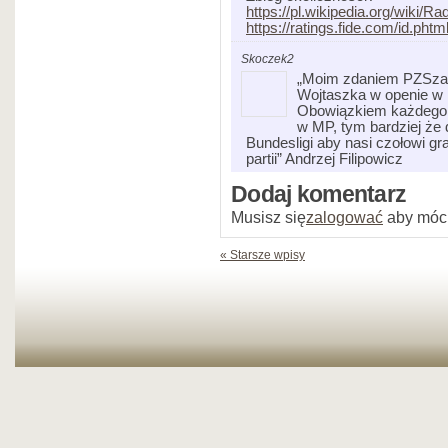
https://pl.wikipedia.org/wik
https://ratings.fide.com/id.ph
Skoczek2
„Moim zdaniem PZSzach
Wojtaszka w openie w 
Obowiązkiem każdego c
w MP, tym bardziej że
Bundesligi aby nasi czołowi gra
partii” Andrzej Filipowicz
Dodaj komentarz
Musisz się
zalogować
aby móc
« Starsze wpisy