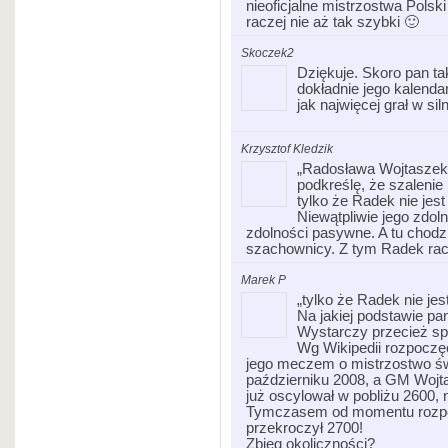
nieoficjalne mistrzostwa Pols
raczej nie aż tak szybki 🙂
Skoczek2
Dziękuje. Skoro pan tak
dokładnie jego kalenda
jak najwięcej grał w sil
Krzysztof Kledzik
„Radosława Wojtaszek:
podkreślę, że szaleni
tylko że Radek nie jes
Niewątpliwie jego zdoln
zdolności pasywne. A tu chod
szachownicy. Z tym Radek racz
Marek P
„tylko że Radek nie je
Na jakiej podstawie p
Wystarczy przecież spr
Wg Wikipedii rozpoczę
jego meczem o mistrzostwo św
październiku 2008, a GM Wojt
już oscylował w pobliżu 2600, 
Tymczasem od momentu rozpoc
przekroczył 2700!
Zbieg okoliczności?