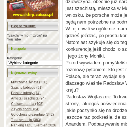
dziewczyna, obecnie już nar
jest szachistą, mieszka w 
wniosku, że porsche może je
będą nam potrzebne na podróż
Blog na YouTube
W tej chwili w ogóle nie ma
gdzieś jeździć, po prostu k
"Szachy w moim życiu" na
YouTube
Natomiast szykuje się do teg
konkurencją jeśli chodzi o 
Kategorie
i jego żony Moniki.
Kategorie
Przed wywiadem pomyśleliśm
rozmowę pytaniem: kto jest n
Najnowsze wpisy
Polsce, ale teraz wydaje się
Mistrzowie świata (226)
dlaczego właśnie Radosław 
Szachy kobiece (51)
kraju?
Polskie talenty (74)
Radosław Wojtaszek: To kwest
Artysta i szachista (94)
strony, jakiegoś poświęceni
Ciekawa partia (408)
Z życia sportu (64)
jakie poczyniło się na drodz
Goldchess prezentuje (342)
jeszcze raz podkreślę, że s
Taka sytuacja (383)
Anandem. Podpatrywanie mist
Ranking FIDE: Sierpień 2026