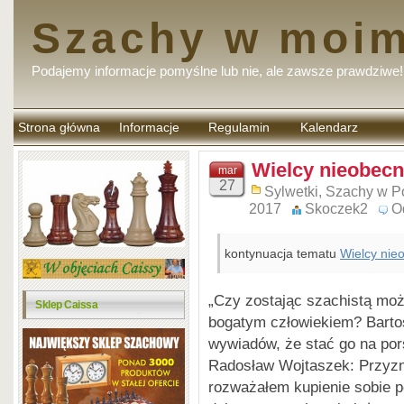
Szachy w moim
Podajemy informacje pomyślne lub nie, ale zawsze prawdziwe!
Strona główna
Informacje
Regulamin
Kalendarz
komentarzy
Wielcy nieobecn
mar
27
Sylwetki
,
Szachy w P
2017
Skoczek2
O
kontynuacja tematu
Wielcy nie
„Czy zostając szachistą możn
Sklep Caissa
bogatym człowiekiem? Barto
wywiadów, że stać go na po
Radosław Wojtaszek: Przyzn
rozważałem kupienie sobie p