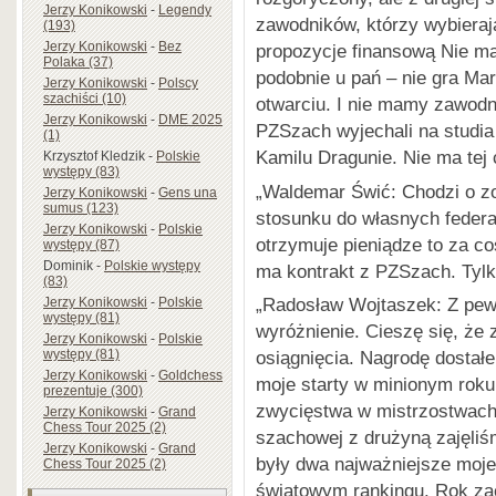
Jerzy Konikowski
-
Legendy
zawodników, którzy wybierają
(193)
Jerzy Konikowski
-
Bez
propozycje finansową Nie ma
Polaka (37)
podobnie u pań – nie gra Mar
Jerzy Konikowski
-
Polscy
szachiści (10)
otwarciu. I nie mamy zawodn
Jerzy Konikowski
-
DME 2025
PZSzach wyjechali na studia
(1)
Kamilu Dragunie. Nie ma te
Krzysztof Kledzik
-
Polskie
występy (83)
„Waldemar Świć: Chodzi o zo
Jerzy Konikowski
-
Gens una
sumus (123)
stosunku do własnych federa
Jerzy Konikowski
-
Polskie
otrzymuje pieniądze to za co
występy (87)
Dominik
-
Polskie występy
ma kontrakt z PZSzach. Tylk
(83)
„Radosław Wojtaszek: Z pew
Jerzy Konikowski
-
Polskie
występy (81)
wyróżnienie. Cieszę się, że 
Jerzy Konikowski
-
Polskie
występy (81)
osiągnięcia. Nagrodę dostał
Jerzy Konikowski
-
Goldchess
moje starty w minionym roku 
prezentuje (300)
zwycięstwa w mistrzostwach 
Jerzy Konikowski
-
Grand
Chess Tour 2025 (2)
szachowej z drużyną zajęliś
Jerzy Konikowski
-
Grand
były dwa najważniejsze moje
Chess Tour 2025 (2)
światowym rankingu. Rok za