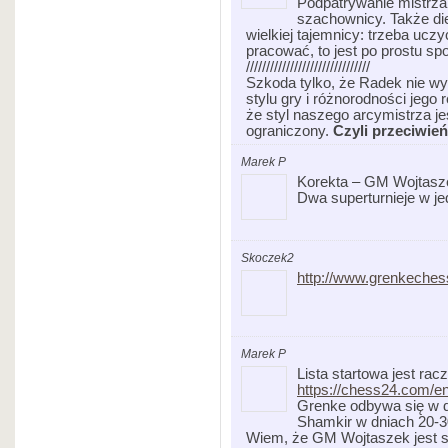
Podpatrywanie mistrza,
szachownicy. Także die
wielkiej tajemnicy: trzeba ucz
pracować, to jest po prostu sp
///////////////////////////////
Szkoda tylko, że Radek nie w
stylu gry i różnorodności jego
że styl naszego arcymistrza je
ograniczony.
Czyli przeciwie
Marek P
Korekta – GM Wojtasze
Dwa superturnieje w j
Skoczek2
http://www.grenkechess
Marek P
Lista startowa jest racz
https://chess24.com/e
Grenke odbywa się w d
Shamkir w dniach 20-30
Wiem, że GM Wojtaszek jest s