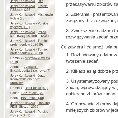
Jerzy Konikowski
-
RIP
przekazywaniu zbiorów z
Jerzy Konikowski
-
Z życia
PZSzach (253)
Zbieranie i prezentowan
Jerzy Konikowski
-
Mistrzowie
Polski (25)
związanych z rozwiązanym
Jerzy Konikowski
-
Polskie
występy (111)
Zwiększenie nadzoru tr
Jerzy Konikowski
-
Przed
końcówką jest debiut (236)
rozwiązywania zadań prz
Jerzy Konikowski
-
Turniej
pretendentów 2026 (9)
Co zawiera i co umożliwia pr
Jerzy Konikowski
-
Turniej
pretendentów 2026 (9)
Rozbudowany edytor zad
Dominik
-
Mistrzowie świata
tworzenie zadań,
(219)
Anonim
-
Żydowska
Kilkadziesiąt dobrze p
Encyklopedia Szachowa (7)
Jerzy Konikowski
-
Jerzy
Konikowski obchodzi
Usystematyzowany podzia
urodziny!
zadań, wprowadzający wię
Dominik
-
Bez Polaka (40)
Editor
-
Bez Polaka (40)
dobieranu zbiorów zadań 
Sonix
-
Bez Polaka (40)
Jerzy Konikowski
-
Ranking
Grupowanie zbiorów da
FIDE: Styczeń 2026
mniejszych zbiorów w jede
Jerzy Konikowski
-
Polskie
występy (103)