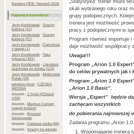
„Statystyka” trener może te
Ranking FIDE: Sierpień 2026
skali wybranego roku oraz 
grupy podopiecznych. Kolej
Najnowsze komentarze
trenera jest możliwość prow
Jerzy Konikowski
-
Szachy
pracy z podopiecznymi w spe
kobiece (51)
Jerzy Konikowski
-
Szachy
Program również importuje i
kobiece (51)
Jerzy Konikowski
-
Ćwiczenia
daje możliwość współpracy 
z taktyki (1)
Uwaga!!!
Jerzy Konikowski
-
Taka
sytuacja (381)
Program „Arion 1.0 Exper
Jerzy Konikowski
-
Literatura
szachowa po polsku (124)
do celów prywatnych jak i
Jerzy Konikowski
-
Mistrzowie
Polski (28)
Program „Arion 1.0 Expert
wireless clock
-
CZESKA
„Arion 1.0 Basic”.
WIOSNA
Anonim
-
Z życia PZSzach
Wersja „Expert” będzie da
(258)
zachęcam wszystkich
Anonim
-
Magnus Carlsen
nowym królem!
do pobierania najnowszej w
Anonim
-
Ryszard
Gąsiorowski
Zadania programu „Arion 1.0 
Anonim
-
Ciekawa partia (88)
Anonim
-
Szachy na wesoło
Wspomaganie trenera lu