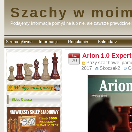
Szachy w moim
Podajemy informacje pomyślne lub nie, ale zawsze prawdziwe!
Strona główna
Informacje
Regulamin
Kalendarz
komentarzy
Arion 1.0 Expert
kw.
20
Bazy szachowe, parti
2017
Skoczek2
O
Sklep Caissa