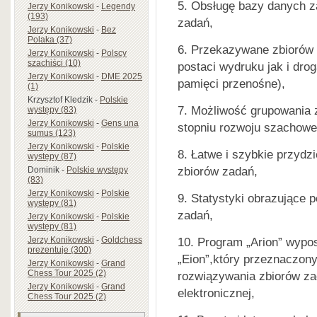
Obsługę bazy danych z
Jerzy Konikowski
-
Legendy
(193)
zadań,
Jerzy Konikowski
-
Bez
Polaka (37)
Przekazywane zbiorów 
Jerzy Konikowski
-
Polscy
szachiści (10)
postaci wydruku jak i dro
Jerzy Konikowski
-
DME 2025
pamięci przenośne),
(1)
Krzysztof Kledzik
-
Polskie
Możliwość grupowania 
występy (83)
Jerzy Konikowski
-
Gens una
stopniu rozwoju szachowe
sumus (123)
Jerzy Konikowski
-
Polskie
Łatwe i szybkie przydz
występy (87)
zbiorów zadań,
Dominik
-
Polskie występy
(83)
Jerzy Konikowski
-
Polskie
Statystyki obrazujące
występy (81)
zadań,
Jerzy Konikowski
-
Polskie
występy (81)
Jerzy Konikowski
-
Goldchess
Program „Arion” wypos
prezentuje (300)
„Eion”,który przeznaczony
Jerzy Konikowski
-
Grand
Chess Tour 2025 (2)
rozwiązywania zbiorów za
Jerzy Konikowski
-
Grand
elektronicznej,
Chess Tour 2025 (2)