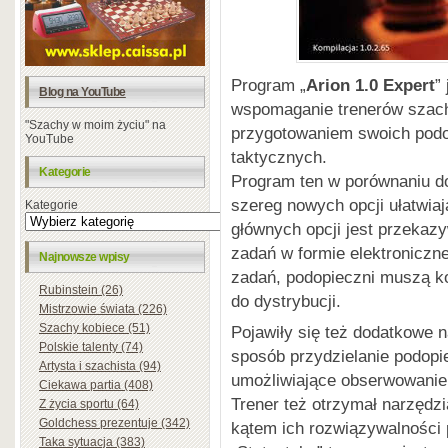
Program „
Arion 1.0 Expert
”
Blog na YouTube
wspomaganie trenerów szach
"Szachy w moim życiu" na
przygotowaniem swoich podop
YouTube
taktycznych.
Kategorie
Program ten w porównaniu do
szereg nowych opcji ułatwiaj
Kategorie
głównych opcji jest przekaz
zadań w formie elektroniczne
Najnowsze wpisy
zadań, podopieczni muszą k
Rubinstein (26)
do dystrybucji.
Mistrzowie świata (226)
Szachy kobiece (51)
Pojawiły się też dodatkowe n
Polskie talenty (74)
sposób przydzielanie podop
Artysta i szachista (94)
umożliwiające obserwowanie
Ciekawa partia (408)
Trener też otrzymał narzędz
Z życia sportu (64)
Goldchess prezentuje (342)
kątem ich rozwiązywalności 
Taka sytuacja (383)