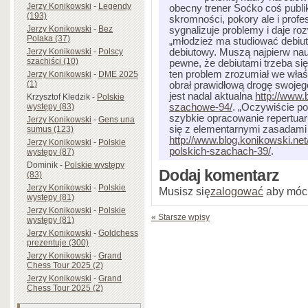
Jerzy Konikowski
-
Legendy
obecny trener Soćko coś publi
(193)
skromności, pokory ale i profe
Jerzy Konikowski
-
Bez
sygnalizuje problemy i daje ro
Polaka (37)
„młodzież ma studiować debiut
Jerzy Konikowski
-
Polscy
debiutowy. Muszą najpierw nauc
szachiści (10)
pewne, że debiutami trzeba si
ten problem zrozumiał we wła
Jerzy Konikowski
-
DME 2025
(1)
obrał prawidłową drogę swoje
jest nadal aktualna
http://www.
Krzysztof Kledzik
-
Polskie
występy (83)
szachowe-94/
. „Oczywiście p
szybkie opracowanie repertuar
Jerzy Konikowski
-
Gens una
się z elementarnymi zasadami 
sumus (123)
http://www.blog.konikowski.ne
Jerzy Konikowski
-
Polskie
polskich-szachach-39/
.
występy (87)
Dominik
-
Polskie występy
Dodaj komentarz
(83)
Jerzy Konikowski
-
Polskie
Musisz się
zalogować
aby móc
występy (81)
Jerzy Konikowski
-
Polskie
« Starsze wpisy
występy (81)
Jerzy Konikowski
-
Goldchess
prezentuje (300)
Jerzy Konikowski
-
Grand
Chess Tour 2025 (2)
Jerzy Konikowski
-
Grand
Chess Tour 2025 (2)