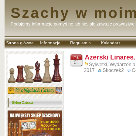
Szachy w moim
Podajemy informacje pomyślne lub nie, ale zawsze prawdziwe!
Strona główna
Informacje
Regulamin
Kalendarz
komentarzy
Azerski Linares
maj
01
Sylwetki
,
Wydarzenia
2017
Skoczek2
O
Sklep Caissa