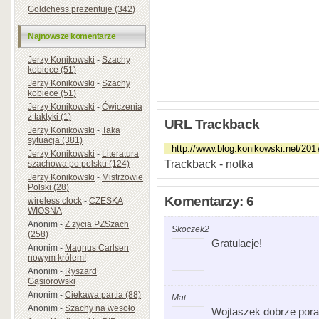
Goldchess prezentuje (342)
Najnowsze komentarze
Jerzy Konikowski
-
Szachy
kobiece (51)
Jerzy Konikowski
-
Szachy
kobiece (51)
Jerzy Konikowski
-
Ćwiczenia
z taktyki (1)
URL Trackback
Jerzy Konikowski
-
Taka
sytuacja (381)
Jerzy Konikowski
-
Literatura
Trackback - notka
szachowa po polsku (124)
Jerzy Konikowski
-
Mistrzowie
Polski (28)
Komentarzy: 6
wireless clock
-
CZESKA
WIOSNA
Anonim
-
Z życia PZSzach
Skoczek2
(258)
Gratulacje!
Anonim
-
Magnus Carlsen
nowym królem!
Anonim
-
Ryszard
Gąsiorowski
Anonim
-
Ciekawa partia (88)
Mat
Anonim
-
Szachy na wesoło
Wojtaszek dobrze poradz