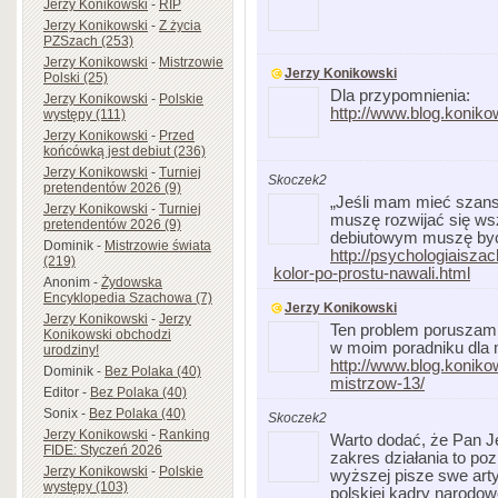
Jerzy Konikowski
-
RIP
Jerzy Konikowski
-
Z życia
PZSzach (253)
Jerzy Konikowski
-
Mistrzowie
Jerzy Konikowski
Polski (25)
Dla przypomnienia:
Jerzy Konikowski
-
Polskie
http://www.blog.koniko
występy (111)
Jerzy Konikowski
-
Przed
końcówką jest debiut (236)
Jerzy Konikowski
-
Turniej
Skoczek2
pretendentów 2026 (9)
„Jeśli mam mieć szans
Jerzy Konikowski
-
Turniej
muszę rozwijać się ws
pretendentów 2026 (9)
debiutowym muszę być 
Dominik
-
Mistrzowie świata
http://psychologiaisza
(219)
kolor-po-prostu-nawali.html
Anonim
-
Żydowska
Encyklopedia Szachowa (7)
Jerzy Konikowski
Jerzy Konikowski
-
Jerzy
Ten problem poruszam o
Konikowski obchodzi
w moim poradniku dla 
urodziny!
http://www.blog.koniko
Dominik
-
Bez Polaka (40)
mistrzow-13/
Editor
-
Bez Polaka (40)
Sonix
-
Bez Polaka (40)
Skoczek2
Jerzy Konikowski
-
Ranking
Warto dodać, że Pan Je
FIDE: Styczeń 2026
zakres działania to po
Jerzy Konikowski
-
Polskie
wyższej pisze swe arty
występy (103)
polskiej kadry narodo