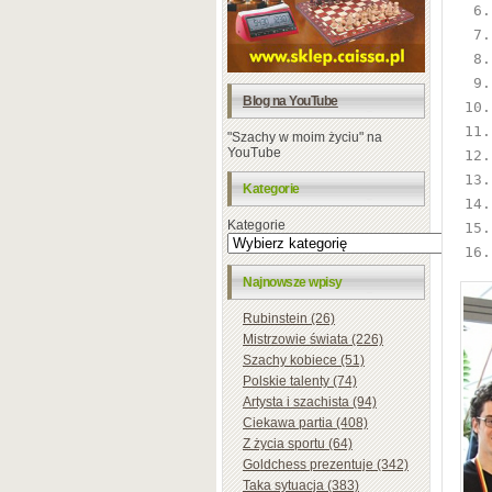
 6.
 7.
 8.
 9.
Blog na YouTube
10.
11.
"Szachy w moim życiu" na
YouTube
12.
13.
Kategorie
14.
Kategorie
15.
16.
Najnowsze wpisy
Rubinstein (26)
Mistrzowie świata (226)
Szachy kobiece (51)
Polskie talenty (74)
Artysta i szachista (94)
Ciekawa partia (408)
Z życia sportu (64)
Goldchess prezentuje (342)
Taka sytuacja (383)