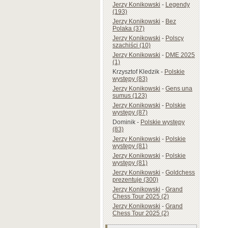
Jerzy Konikowski
-
Legendy
(193)
Jerzy Konikowski
-
Bez
Polaka (37)
Jerzy Konikowski
-
Polscy
szachiści (10)
Jerzy Konikowski
-
DME 2025
(1)
Krzysztof Kledzik
-
Polskie
występy (83)
Jerzy Konikowski
-
Gens una
sumus (123)
Jerzy Konikowski
-
Polskie
występy (87)
Dominik
-
Polskie występy
(83)
Jerzy Konikowski
-
Polskie
występy (81)
Jerzy Konikowski
-
Polskie
występy (81)
Jerzy Konikowski
-
Goldchess
prezentuje (300)
Jerzy Konikowski
-
Grand
Chess Tour 2025 (2)
Jerzy Konikowski
-
Grand
Chess Tour 2025 (2)