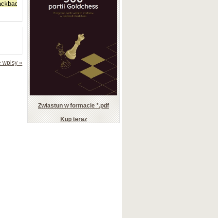
 wpisy »
Zwiastun w formacie *.pdf
Kup teraz