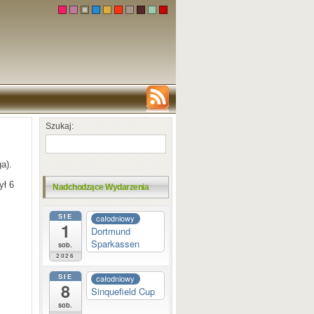
Szukaj:
a).
ył 6
Nadchodzące Wydarzenia
SIE
całodniowy
1
Dortmund
Sparkassen
sob.
2026
SIE
całodniowy
8
Sinquefield Cup
sob.