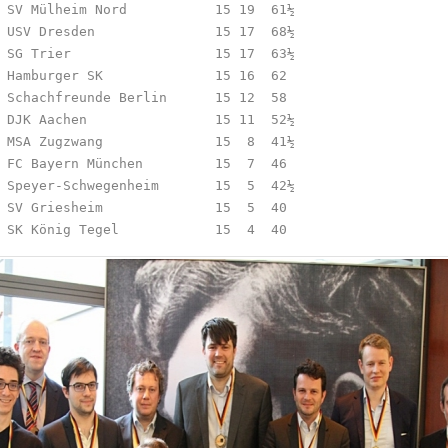
 SV Mülheim Nord           15 19  61½ 

 USV Dresden               15 17  68½ 

 SG Trier                  15 17  63½

 Hamburger SK              15 16  62 

 Schachfreunde Berlin      15 12  58 

 DJK Aachen                15 11  52½ 

 MSA Zugzwang              15  8  41½ 

 FC Bayern München         15  7  46 

 Speyer-Schwegenheim       15  5  42½ 

 SV Griesheim              15  5  40 

 SK König Tegel            15  4  40