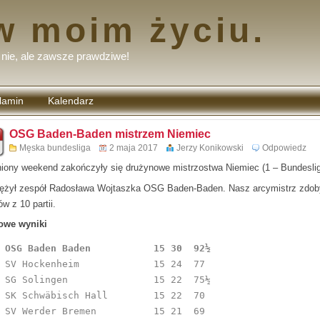
w moim życiu.
nie, ale zawsze prawdziwe!
lamin
Kalendarz
tarzy
OSG Baden-Baden mistrzem Niemiec
Męska bundesliga
2 maja 2017
Jerzy Konikowski
Odpowiedz
iony weekend zakończyły się drużynowe mistrzostwa Niemiec (1 – Bundeslig
ężył zespół Radosława Wojtaszka OSG Baden-Baden. Nasz arcymistrz zdob
w z 10 partii.
owe wyniki
 OSG Baden Baden           15 30  92½
 SV Hockenheim             15 24  77 

 SG Solingen               15 22  75½ 

 SK Schwäbisch Hall        15 22  70 

 SV Werder Bremen          15 21  69 
