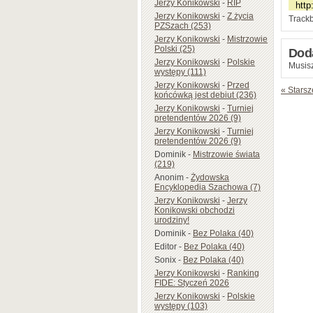
Jerzy Konikowski
-
RIP
Jerzy Konikowski
-
Z życia
Trackb
PZSzach (253)
Jerzy Konikowski
-
Mistrzowie
Polski (25)
Dod
Jerzy Konikowski
-
Polskie
Musisz
występy (111)
Jerzy Konikowski
-
Przed
« Starsz
końcówką jest debiut (236)
Jerzy Konikowski
-
Turniej
pretendentów 2026 (9)
Jerzy Konikowski
-
Turniej
pretendentów 2026 (9)
Dominik
-
Mistrzowie świata
(219)
Anonim
-
Żydowska
Encyklopedia Szachowa (7)
Jerzy Konikowski
-
Jerzy
Konikowski obchodzi
urodziny!
Dominik
-
Bez Polaka (40)
Editor
-
Bez Polaka (40)
Sonix
-
Bez Polaka (40)
Jerzy Konikowski
-
Ranking
FIDE: Styczeń 2026
Jerzy Konikowski
-
Polskie
występy (103)