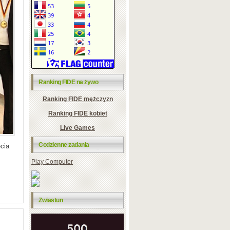
Ranking FIDE na żywo
Ranking FIDE mężczyzn
Ranking FIDE kobiet
Live Games
Codzienne zadania
cia
Play Computer
Zwiastun