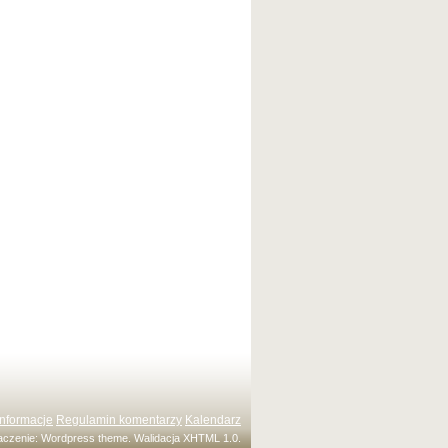
Informacje
Regulamin komentarzy
Kalendarz
maczenie:
Wordpress theme
. Walidacja
XHTML 1.0
.