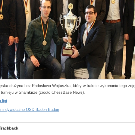
ęska drużyna bez Radosława Wojtaszka, który w trakcie wykonania tego zdję
w turnieju w Shamkirze (źródło ChessBase News).
 ligi
i indywidualne OSD Baden-Baden
Trackback