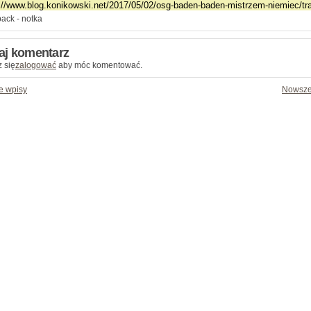
ack - notka
aj komentarz
 się
zalogować
aby móc komentować.
e wpisy
Nowsze