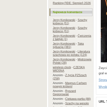
Ranking FIDE: Sierpień 2026
Najnowsze komentarze
Jerzy Konikowski
-
Szachy
kobiece (51)
Jerzy Konikowski
-
Szachy
kobiece (51)
Jerzy Konikowski
-
Ćwiczenia
z taktyki (1)
Jerzy Konikowski
-
Taka
sytuacja (381)
Jerzy Konikowski
-
Literatura
szachowa po polsku (124)
Jerzy Konikowski
-
Mistrzowie
Polski (28)
wireless clock
-
CZESKA
Zwyci
WIOSNA
grał 
Anonim
-
Z życia PZSzach
(258)
Strona
Anonim
-
Magnus Carlsen
nowym królem!
Wynik
Anonim
-
Ryszard
Gąsiorowski
Anonim
-
Ciekawa partia (88)
URL 
Anonim
-
Szachy na wesoło