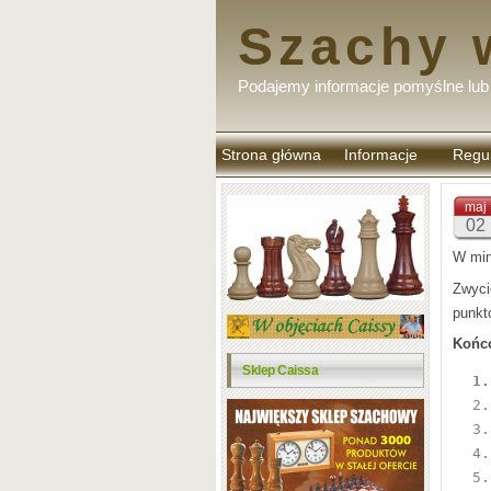
Szachy 
Podajemy informacje pomyślne lub 
Strona główna
Informacje
Regu
komen
maj
02
W min
Zwyci
punktó
Końc
Sklep Caissa
 1.
 2.
 3.
 4.
 5.