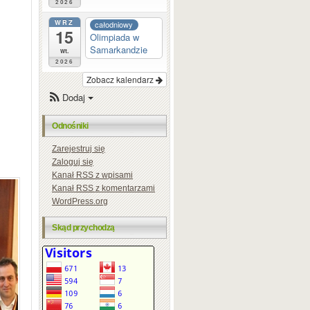
2026
WRZ
całodniowy
15
Olimpiada w
Samarkandzie
wt.
2026
Zobacz kalendarz
Dodaj
Odnośniki
Zarejestruj się
Zaloguj się
Kanał
RSS
z wpisami
Kanał
RSS
z komentarzami
WordPress.org
Skąd przychodzą