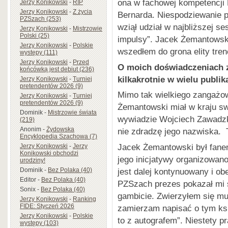
ona w fachowej kompetencji
Jerzy Konikowski
-
RIP
Jerzy Konikowski
-
Z życia
Bernarda. Niespodziewanie p
PZSzach (253)
wziął udział w najbliższej se
Jerzy Konikowski
-
Mistrzowie
Polski (25)
impulsy”. Jacek Żemantowski
Jerzy Konikowski
-
Polskie
wszedłem do grona elity tre
występy (111)
Jerzy Konikowski
-
Przed
O moich doświadczeniach z
końcówką jest debiut (236)
kilkakrotnie w wielu publika
Jerzy Konikowski
-
Turniej
pretendentów 2026 (9)
Mimo tak wielkiego zangażo
Jerzy Konikowski
-
Turniej
pretendentów 2026 (9)
Żemantowski miał w kraju sw
Dominik
-
Mistrzowie świata
wywiadzie Wojciech Zawadzk
(219)
Anonim
-
Żydowska
nie zdradzę jego nazwiska. T
Encyklopedia Szachowa (7)
Jacek Żemantowski był fanem
Jerzy Konikowski
-
Jerzy
Konikowski obchodzi
jego inicjatywy organizowan
urodziny!
jest dalej kontynuowany i ob
Dominik
-
Bez Polaka (40)
Editor
-
Bez Polaka (40)
PZSzach prezes pokazał mi 
Sonix
-
Bez Polaka (40)
gambicie. Zwierzyłem się mu,
Jerzy Konikowski
-
Ranking
FIDE: Styczeń 2026
zamierzam napisać o tym ksi
Jerzy Konikowski
-
Polskie
to z autografem”. Niestety pr
występy (103)