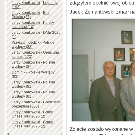
zdążyłem spełnić swej obiet
Jerzy Konikowski
-
Legendy
(193)
Jacek Żemantowski zmarł nag
Jerzy Konikowski
-
Bez
Polaka (37)
Jerzy Konikowski
-
Polscy
szachiści (10)
Jerzy Konikowski
-
DME 2025
(1)
Krzysztof Kledzik
-
Polskie
występy (83)
Jerzy Konikowski
-
Gens una
sumus (123)
Jerzy Konikowski
-
Polskie
występy (87)
Dominik
-
Polskie występy
(83)
Jerzy Konikowski
-
Polskie
występy (81)
Jerzy Konikowski
-
Polskie
występy (81)
Jerzy Konikowski
-
Goldchess
prezentuje (300)
Jerzy Konikowski
-
Grand
Chess Tour 2025 (2)
Jerzy Konikowski
-
Grand
Chess Tour 2025 (2)
Zdjęcie zostało wykonane w 