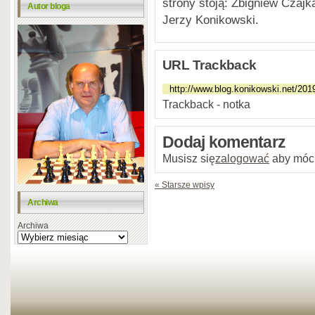
strony stoją: Zbigniew Czaj
Autor bloga
Jerzy Konikowski.
URL Trackback
Trackback - notka
Dodaj komentarz
Musisz się
zalogować
aby móc
« Starsze wpisy
Archiwa
Archiwa