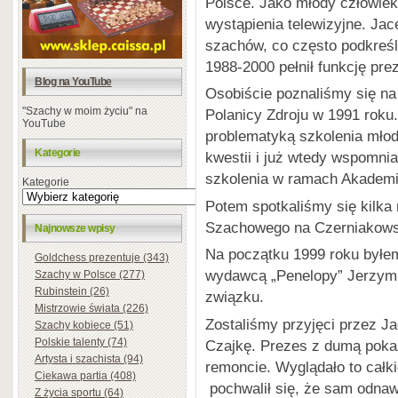
Polsce. Jako młody człowiek
wystąpienia telewizyjne. Ja
szachów, co często podkreś
1988-2000 pełnił funkcję pr
Blog na YouTube
Osobiście poznaliśmy się na
"Szachy w moim życiu" na
Polanicy Zdroju w 1991 roku.
YouTube
problematyką szkolenia mło
Kategorie
kwestii i już wtedy wspomnia
szkolenia w ramach Akademi
Kategorie
Potem spotkaliśmy się kilka
Szachowego na Czerniakowsk
Najnowsze wpisy
Na początku 1999 roku byłe
Goldchess prezentuje (343)
wydawcą „Penelopy” Jerzym 
Szachy w Polsce (277)
Rubinstein (26)
związku.
Mistrzowie świata (226)
Zostaliśmy przyjęci przez 
Szachy kobiece (51)
Polskie talenty (74)
Czajkę. Prezes z dumą poka
Artysta i szachista (94)
remoncie. Wyglądało to całk
Ciekawa partia (408)
pochwalił się, że sam odnaw
Z życia sportu (64)