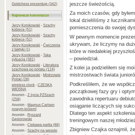
jeszcze świeżością.
Goldchess prezentuje (342)
Za moich czasów, gdy byłem
Najnowsze komentarze
lokal dzieliliśmy z łucznikam
Jerzy Konikowski
-
Szachy
pomieszczenia do swojej dys
kobiece (51)
Jerzy Konikowski
-
Szachy
W pewnym momencie prezes 
kobiece (51)
ukrywam, że liczymy na duż
Jerzy Konikowski
-
Ćwiczenia
z taktyki (1)
które w niedalekiej przyszło
Jerzy Konikowski
-
Taka
– powiedział.
sytuacja (381)
Jerzy Konikowski
-
Literatura
Z kolei ja podzieliłem się m
szachowa po polsku (124)
mistrzostwach świata junior
Jerzy Konikowski
-
Mistrzowie
Polski (28)
Podkreśliłem, że we współcz
wireless clock
-
CZESKA
WIOSNA
początkowej fazy gry i opty
Anonim
-
Z życia PZSzach
zawodnika repertuaru debiu
(258)
osiąganie liczących się suk
Anonim
-
Magnus Carlsen
nowym królem!
Dlatego ten aspekt szkoleni
Anonim
-
Ryszard
Gąsiorowski
treningowym naszej młodzie
Anonim
-
Ciekawa partia (88)
Zbigniew Czajka oznajmił, ż
Anonim
-
Szachy na wesoło