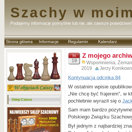
Szachy w moim
Podajemy informacje pomyślne lub nie, ale zawsze prawdziwe!
Strona główna
Informacje
Regulamin
Kalendarz
komentarzy
Z mojego archi
lis
19
Wspomnienia
,
Żemant
2019
Jerzy Konikows
Kontynuacja odcinka 84
W ostatnim wpisie opublikow
„Nie chcę być frajerem”, w 
Sklep Caissa
pochlebnie wyraził się o
Jac
Sam mam bardzo pozytywne w
Polskiego Związku Szachowy
Był jednym z najbardziej zn