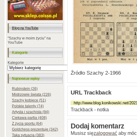
Blog na YouTube
"Szachy w moim życiu" na
YouTube
Kategorie
Kategorie
Źródło Szachy 2-1966
Najnowsze wpisy
Rubinstein (26)
URL Trackback
Mistrzowie świata (226)
Szachy kobiece (51)
Polskie talenty (74)
Trackback - notka
Artysta i szachista (94)
Ciekawa partia (408)
Z życia sportu (64)
Dodaj komentarz
Goldchess prezentuje (342)
Musisz się
zalogować
aby móc
Taka sytuacja (383)