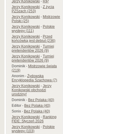
Jerzy Konikowski
-
RIP
Jerzy Konikowski
-
Z życia
PZSzach (253)
Jerzy Konikowski
-
Mistrzowie
Polski (25)
Jerzy Konikowski
-
Polskie
występy (111)
Jerzy Konikowski
-
Przed
końcówką jest debiut (236)
Jerzy Konikowski
-
Turniej
pretendentów 2026 (9)
Jerzy Konikowski
-
Turniej
pretendentów 2026 (9)
Dominik
-
Mistrzowie świata
(219)
Anonim
-
Żydowska
Encyklopedia Szachowa (7)
Jerzy Konikowski
-
Jerzy
Konikowski obchodzi
urodziny!
Dominik
-
Bez Polaka (40)
Editor
-
Bez Polaka (40)
Sonix
-
Bez Polaka (40)
Jerzy Konikowski
-
Ranking
FIDE: Styczeń 2026
Jerzy Konikowski
-
Polskie
występy (103)