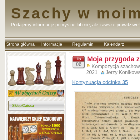
Szachy w moim
Podajemy informacje pomyślne lub nie, ale zawsze prawdziwe!
Strona główna
Informacje
Regulamin
Kalendarz
komentarzy
Moja przygoda z
lip
06
Kompozycja szacho
2021
Jerzy Konikows
Kontynuacja odcinka 35
Sklep Caissa