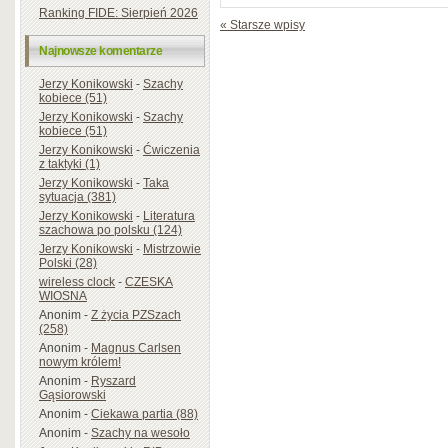
Ranking FIDE: Sierpień 2026
« Starsze wpisy
Najnowsze komentarze
Jerzy Konikowski
-
Szachy
kobiece (51)
Jerzy Konikowski
-
Szachy
kobiece (51)
Jerzy Konikowski
-
Ćwiczenia
z taktyki (1)
Jerzy Konikowski
-
Taka
sytuacja (381)
Jerzy Konikowski
-
Literatura
szachowa po polsku (124)
Jerzy Konikowski
-
Mistrzowie
Polski (28)
wireless clock
-
CZESKA
WIOSNA
Anonim
-
Z życia PZSzach
(258)
Anonim
-
Magnus Carlsen
nowym królem!
Anonim
-
Ryszard
Gąsiorowski
Anonim
-
Ciekawa partia (88)
Anonim
-
Szachy na wesoło