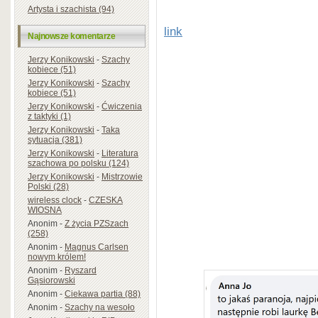
Artysta i szachista (94)
link
Najnowsze komentarze
Jerzy Konikowski
-
Szachy
kobiece (51)
Jerzy Konikowski
-
Szachy
kobiece (51)
Jerzy Konikowski
-
Ćwiczenia
z taktyki (1)
Jerzy Konikowski
-
Taka
sytuacja (381)
Jerzy Konikowski
-
Literatura
szachowa po polsku (124)
Jerzy Konikowski
-
Mistrzowie
Polski (28)
wireless clock
-
CZESKA
WIOSNA
Anonim
-
Z życia PZSzach
(258)
Anonim
-
Magnus Carlsen
nowym królem!
Anonim
-
Ryszard
Gąsiorowski
Anonim
-
Ciekawa partia (88)
Anonim
-
Szachy na wesoło