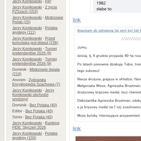
Jerzy Konikowski
-
RIP
Jerzy Konikowski
-
Z życia
PZSzach (253)
Jerzy Konikowski
-
Mistrzowie
link
Polski (25)
Jerzy Konikowski
-
Polskie
występy (111)
Jerzy Konikowski
-
Przed
końcówką jest debiut (236)
Jerzy Konikowski
-
Turniej
pretendentów 2026 (9)
Jerzy Konikowski
-
Turniej
pretendentów 2026 (9)
Dominik
-
Mistrzowie świata
(219)
Anonim
-
Żydowska
Encyklopedia Szachowa (7)
Jerzy Konikowski
-
Jerzy
Konikowski obchodzi
urodziny!
Dominik
-
Bez Polaka (40)
Editor
-
Bez Polaka (40)
Sonix
-
Bez Polaka (40)
Jerzy Konikowski
-
Ranking
FIDE: Styczeń 2026
link
Jerzy Konikowski
-
Polskie
występy (103)