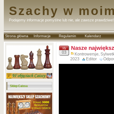
Szachy w moim
Podajemy informacje pomyślne lub nie, ale zawsze prawdziwe!
Strona główna
Informacje
Regulamin
Kalendarz
komentarzy
Nasze największ
sty
03
Kontrowersje
,
Sylwetk
2023
Editor
Odpo
Sklep Caissa