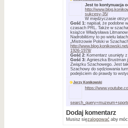
Jest to kontynuacja o
http://www.blog.koniko
sukcesy-35/
W międzyczasie otrzy
Gość 1:
napisał, że podobne w
czasach PRL. Także w szachach
książce Władysława Litmanowic
Nadrobiliśmy to po wielu lata
„Mistrzowie Polski w Szachac
http://www.blog.konikowski.ne
1926-1978/
Gość 2
: Komentarz usunięty z
Gość 3:
Agnieszka Brustman 
Związku Szachowego. Jest ta
Szachowy do sędziowania turni
podejściem do prawdy to wsty
Jerzy Konikowski
https://www.youtube.c
search_query=muzeum+sportu
Dodaj komentarz
Musisz się
zalogować
aby móc