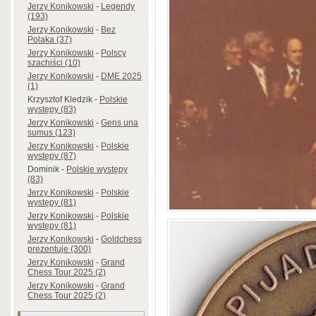
Jerzy Konikowski
-
Legendy
(193)
Jerzy Konikowski
-
Bez
Polaka (37)
Jerzy Konikowski
-
Polscy
szachiści (10)
Jerzy Konikowski
-
DME 2025
(1)
Krzysztof Kledzik
-
Polskie
występy (83)
Jerzy Konikowski
-
Gens una
sumus (123)
Jerzy Konikowski
-
Polskie
występy (87)
Dominik
-
Polskie występy
(83)
Jerzy Konikowski
-
Polskie
występy (81)
Jerzy Konikowski
-
Polskie
występy (81)
Jerzy Konikowski
-
Goldchess
prezentuje (300)
Jerzy Konikowski
-
Grand
Chess Tour 2025 (2)
Jerzy Konikowski
-
Grand
Chess Tour 2025 (2)