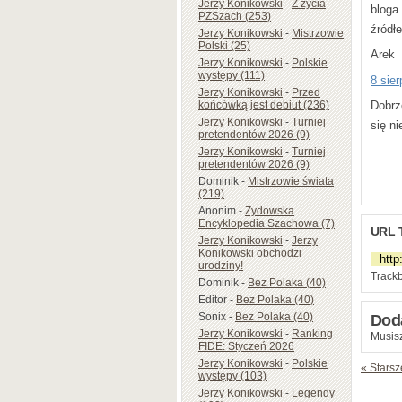
Jerzy Konikowski
-
Z życia
bloga
PZSzach (253)
źródłe
Jerzy Konikowski
-
Mistrzowie
Polski (25)
Arek
Jerzy Konikowski
-
Polskie
występy (111)
8 sie
Jerzy Konikowski
-
Przed
końcówką jest debiut (236)
Dobrz
Jerzy Konikowski
-
Turniej
się n
pretendentów 2026 (9)
Jerzy Konikowski
-
Turniej
pretendentów 2026 (9)
Dominik
-
Mistrzowie świata
(219)
Anonim
-
Żydowska
Encyklopedia Szachowa (7)
URL 
Jerzy Konikowski
-
Jerzy
Konikowski obchodzi
urodziny!
Trackb
Dominik
-
Bez Polaka (40)
Editor
-
Bez Polaka (40)
Sonix
-
Bez Polaka (40)
Dod
Jerzy Konikowski
-
Ranking
Musisz
FIDE: Styczeń 2026
Jerzy Konikowski
-
Polskie
« Starsz
występy (103)
Jerzy Konikowski
-
Legendy