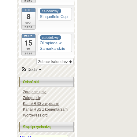
2026
SIE
całodniowy
8
Sinquefield Cup
sob.
2026
WRZ
całodniowy
15
Olimpiada w
Samarkandzie
wt.
2026
Zobacz kalendarz
Dodaj
Odnośniki
Zarejestruj się
Zaloguj się
Kanał
RSS
z wpisami
Kanał
RSS
z komentarzami
WordPress.org
Skąd przychodzą