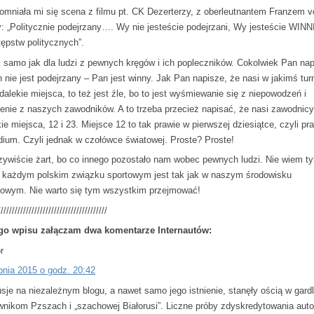
omniała mi się scena z filmu pt. CK Dezerterzy, z oberleutnantem Franzem v
: „Politycznie podejrzany…. Wy nie jesteście podejrzani, Wy jesteście WINN
tępstw politycznych”.
k samo jak dla ludzi z pewnych kręgów i ich popleczników. Cokolwiek Pan nap
 nie jest podejrzany – Pan jest winny. Jak Pan napisze, że nasi w jakimś turn
 dalekie miejsca, to też jest źle, bo to jest wyśmiewanie się z niepowodzeń i
enie z naszych zawodników. A to trzeba przecież napisać, że nasi zawodnicy 
e miejsca, 12 i 23. Miejsce 12 to tak prawie w pierwszej dziesiątce, czyli pr
dium. Czyli jednak w czołówce światowej. Proste? Proste!
zywiście żart, bo co innego pozostało nam wobec pewnych ludzi. Nie wiem ty
 każdym polskim związku sportowym jest tak jak w naszym środowisku
owym. Nie warto się tym wszystkim przejmować!
///////////////////////////////////////
go wpisu załączam dwa komentarze Internautów:
r
rpnia 2015 o godz. 20:42
sje na niezależnym blogu, a nawet samo jego istnienie, stanęły ością w gard
wnikom Pzszach i „szachowej Białorusi”. Liczne próby zdyskredytowania auto