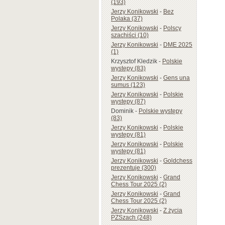
(193)
Jerzy Konikowski
-
Bez
Polaka (37)
Jerzy Konikowski
-
Polscy
szachiści (10)
Jerzy Konikowski
-
DME 2025
(1)
Krzysztof Kledzik
-
Polskie
występy (83)
Jerzy Konikowski
-
Gens una
sumus (123)
Jerzy Konikowski
-
Polskie
występy (87)
Dominik
-
Polskie występy
(83)
Jerzy Konikowski
-
Polskie
występy (81)
Jerzy Konikowski
-
Polskie
występy (81)
Jerzy Konikowski
-
Goldchess
prezentuje (300)
Jerzy Konikowski
-
Grand
Chess Tour 2025 (2)
Jerzy Konikowski
-
Grand
Chess Tour 2025 (2)
Jerzy Konikowski
-
Z życia
PZSzach (248)