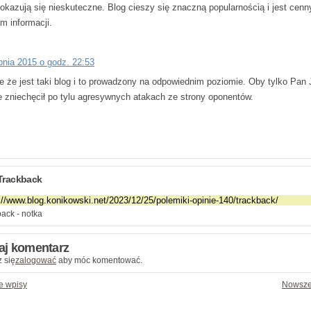
 okazują się nieskuteczne. Blog cieszy się znaczną popularnością i jest cen
m informacji.
rpnia 2015 o godz. 22:53
e że jest taki blog i to prowadzony na odpowiednim poziomie. Oby tylko Pan 
ie zniechęcił po tylu agresywnych atakach ze strony oponentów.
Trackback
ack - notka
aj komentarz
 się
zalogować
aby móc komentować.
e wpisy
Nowsze