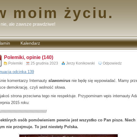
w moim życiu.
nie, ale zawsze prawdziwe!
lamin
Kalendarz
tarzy
Polemiki, opinie (140)
Polemiki
25 grudnia 2023
Jerzy Konikowski
Odpowiedz
nuacja odcinka 139
nie komentarzy Internauty
slawomirus
nie będę się wypowiadać. Mamy prz
sce demokrację, czyli wolność słowa.
 jakoś strona przeciwna tego nie respektuje. Przypominam wpis internauty A
erpnia 2015 roku:
///////////////////////////////////////
iektórych osób pomówieniem pewnie jest wszystko co Pan pisze. Niech 
ym nie przejmuje. To jest niestety Polska.