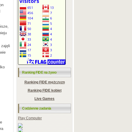
on
I
isze,
ieju
zajęli
awie
lko
Ranking FIDE na żywo
Ranking FIDE mężczyzn
Ranking FIDE kobiet
Live Games
Codzienne zadania
Play Computer
le
ra