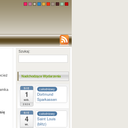
Szukaj:
ecież
Nadchodzące Wydarzenia
SIE
całodniowy
damka
1
Dortmund
Sparkassen
sob.
2026
się
SIE
całodniowy
4
Saint Louis
(blitz)
wt.