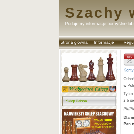
Szachy 
Podajemy informacje pomyślne lub 
Strona główna
Informacje
Regu
komen
gru
25
Konty
Odnoś
w Pol
Tylko
z 6 si
Sklep Caissa
////////
Dla n
Pan t