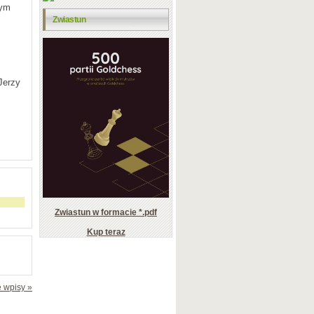
nym
Zwiastun
Jerzy
Zwiastun w formacie *.pdf
Kup teraz
 wpisy »