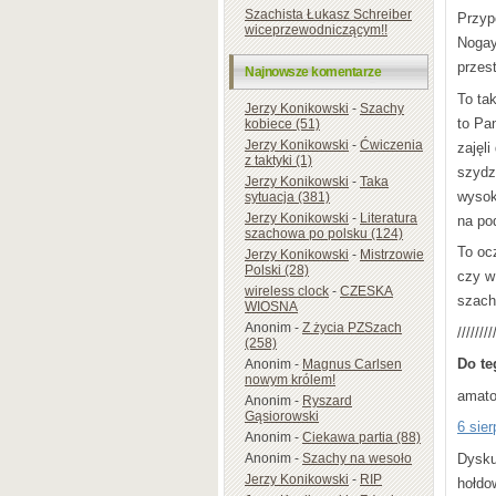
Szachista Łukasz Schreiber
Przyp
wiceprzewodniczącym!!
Nogay
przes
Najnowsze komentarze
To ta
Jerzy Konikowski
-
Szachy
to Pan
kobiece (51)
Jerzy Konikowski
-
Ćwiczenia
zajęli
z taktyki (1)
szydz
Jerzy Konikowski
-
Taka
wysoki
sytuacja (381)
Jerzy Konikowski
-
Literatura
na po
szachowa po polsku (124)
To oc
Jerzy Konikowski
-
Mistrzowie
Polski (28)
czy w
wireless clock
-
CZESKA
szach
WIOSNA
Anonim
-
Z życia PZSzach
////////
(258)
Do te
Anonim
-
Magnus Carlsen
nowym królem!
amato
Anonim
-
Ryszard
Gąsiorowski
6 sie
Anonim
-
Ciekawa partia (88)
Dysku
Anonim
-
Szachy na wesoło
Jerzy Konikowski
-
RIP
hołdo