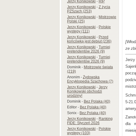
Jerzy Konikowski
-
RIP
Jerzy Konikowski
-
Z życia
PZSzach (253)
Jerzy Konikowski
-
Mistrzowie
Polski (25)
Jerzy Konikowski
-
Polskie
występy (111)
Jerzy Konikowski
-
Przed
końcówką jest debiut (236)
[Włod
Jerzy Konikowski
-
Turniej
ze zb
pretendentów 2026 (9)
Jerzy Konikowski
-
Turniej
Jerzy
pretendentów 2026 (9)
Sajen
Dominik
-
Mistrzowie świata
(219)
począ
Anonim
-
Żydowska
podzi
Encyklopedia Szachowa (7)
mistr
Jerzy Konikowski
-
Jerzy
Konikowski obchodzi
Schmi
urodziny!
Dominik
-
Bez Polaka (40)
5-21
Editor
-
Bez Polaka (40)
amery
Sonix
-
Bez Polaka (40)
Zanot
Jerzy Konikowski
-
Ranking
FIDE: Styczeń 2026
dla m
Jerzy Konikowski
-
Polskie
miesi
występy (103)