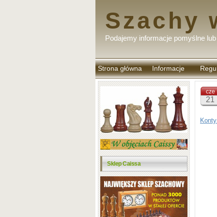
Szachy 
Podajemy informacje pomyślne lub 
Strona główna
Informacje
Regu
komen
cze
21
Konty
Sklep Caissa