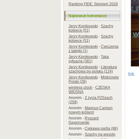
Ranking FIDE: Sierpień 2026
Najnowsze komentarze
Jerzy Konikowski
-
Szachy
kobiece (51)
Jerzy Konikowski
-
Szachy
kobiece (51)
Jerzy Konikowski
-
Ćwiczenia
z taktyki (1)
Jerzy Konikowski
-
Taka
sytuacja (381)
Jerzy Konikowski
-
Literatura
szachowa po polsku (124)
link
Jerzy Konikowski
-
Mistrzowie
Polski (28)
wireless clock
-
CZESKA
WIOSNA
Anonim
-
Z życia PZSzach
(258)
Anonim
-
Magnus Carlsen
nowym królem!
Anonim
-
Ryszard
Gąsiorowski
Anonim
-
Ciekawa partia (88)
Anonim
-
Szachy na wesoło