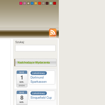
Szukaj:
Nadchodzące Wydarzenia
SIE
całodniowy
1
Dortmund
Sparkassen
sob.
2026
SIE
całodniowy
8
Sinquefield Cup
sob.