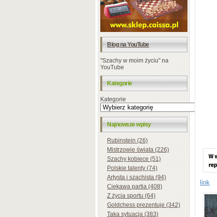
Blog na YouTube
"Szachy w moim życiu" na
YouTube
Kategorie
Kategorie
Najnowsze wpisy
Rubinstein (26)
Mistrzowie świata (226)
Szachy kobiece (51)
Polskie talenty (74)
Artysta i szachista (94)
link
Ciekawa partia (408)
Z życia sportu (64)
Goldchess prezentuje (342)
Taka sytuacja (383)