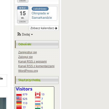
2026
WRZ
całodniowy
15
Olimpiada w
Samarkandzie
wt.
2026
Zobacz kalendarz
Dodaj
Odnośniki
Zarejestruj się
Zaloguj się
Kanał
RSS
z wpisami
Kanał
RSS
z komentarzami
WordPress.org
Skąd przychodzą