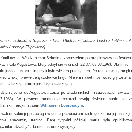
zimierz Schmidt w Sajenkach 1963. Obok stoi Tadeusz Lipski z Lublina; foto
iorów Andrzeja Filipowicza]
 Konikowski: Włodzimierza Schmidta zobaczyłem po raz pierwszy na festiwa
kach koło Augustowa, który odbył się w dniach 22.07.-05.08.1963. Dla mnie –
tkującego juniora – impreza była wielkim przeżyciem. Po raz pierwszy mogł
wiać w akcji prawie całą czołówkę kraju. Miałem nawet możliwość gry ze zna
zami w licznych turniejach błyskawicznych.
dt przyjechał do Augustowa zaraz po akademickich mistrzostwach świata 
.07.1963). W pewnym momencie pokazał swoją świetną partię ze z
kańskim arcymistrzem
Williamem Lombardym
.
owałem sobie jej przebieg i w domu poświęciłem wiele godzin na jej analizę. 
nie znakomity trening. Parę tygodni później partia była opubliko
ęczniku „Szachy” z komentarzem zwycięzcy.