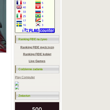
Ranking FIDE na żywo
Ranking FIDE mężczyzn
Ranking FIDE kobiet
Live Games
Codzienne zadania
Play Computer
Zwiastun