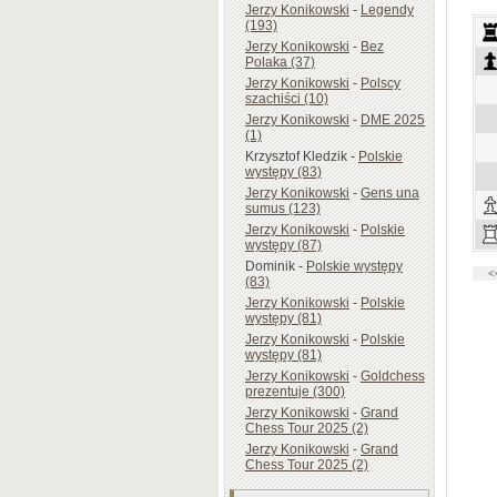
Jerzy Konikowski
-
Legendy
(193)
Jerzy Konikowski
-
Bez
Polaka (37)
Jerzy Konikowski
-
Polscy
szachiści (10)
Jerzy Konikowski
-
DME 2025
(1)
Krzysztof Kledzik
-
Polskie
występy (83)
Jerzy Konikowski
-
Gens una
sumus (123)
Jerzy Konikowski
-
Polskie
występy (87)
Dominik
-
Polskie występy
(83)
Jerzy Konikowski
-
Polskie
występy (81)
Jerzy Konikowski
-
Polskie
występy (81)
Jerzy Konikowski
-
Goldchess
prezentuje (300)
Jerzy Konikowski
-
Grand
Chess Tour 2025 (2)
Jerzy Konikowski
-
Grand
Chess Tour 2025 (2)