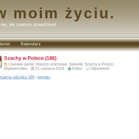
w moim życiu.
nie, ale zawsze prawdziwe!
lamin
Kalendarz
tarzy
Szachy w Polsce (186)
Ciekawe partie
,
Imprezy szachowe
,
Sylwetki
,
Szachy w Polsce
,
Wydawnictwa
21 czerwca 2024
Editor
Odpowiedz
nuacja odcinka 185
i
tematu