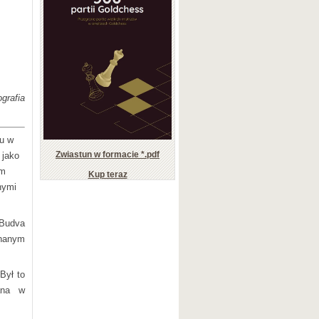
grafia
lu w
Zwiastun w formacie *.pdf
 jako
em
Kup teraz
nymi
(Budva
nanym
Był to
wana w