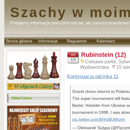
Szachy w moim
Podajemy informacje pomyślne lub nie, ale zawsze prawdziwe!
Strona główna
Informacje
Regulamin
Kalendarz
komentarzy
Rubinstein (12)
sie
15
Ciekawe partie
,
Sylwe
Wydawnictwa
15 sie
Kontynuacja odcinka 11
Grand chess returns to Polanic
Sklep Caissa
The super tournament will feat
Bartel, Volokitin from Ukraine 
tournament in 1998, I was alre
pic.twitter.com/8HrgBUWumt
— Oleksandr Sulypa (@Flycon