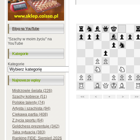
Blog na YouTube
"Szachy w moim życiu" na
YouTube
Kategorie
Kategorie
Najnowsze wpisy
Mistrzowie świata (226)
Szachy kobiece (51)
Polskie talenty (74)
Artysta i szachista (94)
Ciekawa partia (408)
Z życia sportu (64)
Goldchess prezentuje (342)
Taka sytuacja (383)
Ranking FIDE: Sierpień 2026