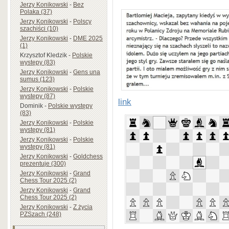
Jerzy Konikowski
-
Bez
Polaka (37)
Jerzy Konikowski
-
Polscy
szachiści (10)
Jerzy Konikowski
-
DME 2025
(1)
Krzysztof Kledzik
-
Polskie
występy (83)
Jerzy Konikowski
-
Gens una
sumus (123)
Jerzy Konikowski
-
Polskie
występy (87)
link
Dominik
-
Polskie występy
(83)
Jerzy Konikowski
-
Polskie
występy (81)
Jerzy Konikowski
-
Polskie
występy (81)
Jerzy Konikowski
-
Goldchess
prezentuje (300)
Jerzy Konikowski
-
Grand
Chess Tour 2025 (2)
Jerzy Konikowski
-
Grand
Chess Tour 2025 (2)
Jerzy Konikowski
-
Z życia
PZSzach (248)