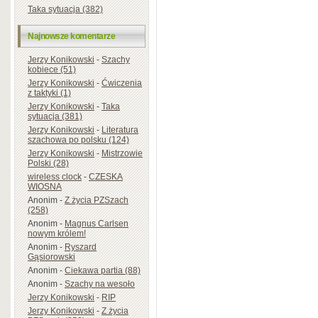
Taka sytuacja (382)
Najnowsze komentarze
Jerzy Konikowski
-
Szachy
kobiece (51)
Jerzy Konikowski
-
Ćwiczenia
z taktyki (1)
Jerzy Konikowski
-
Taka
sytuacja (381)
Jerzy Konikowski
-
Literatura
szachowa po polsku (124)
Jerzy Konikowski
-
Mistrzowie
Polski (28)
wireless clock
-
CZESKA
WIOSNA
Anonim
-
Z życia PZSzach
(258)
Anonim
-
Magnus Carlsen
nowym królem!
Anonim
-
Ryszard
Gąsiorowski
Anonim
-
Ciekawa partia (88)
Anonim
-
Szachy na wesoło
Jerzy Konikowski
-
RIP
Jerzy Konikowski
-
Z życia