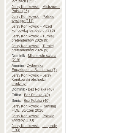
PZSzach (253)
Jerzy Konikowski
-
Mistrzowie
Polski (25)
Jerzy Konikowski
-
Polskie
występy (111)
Jerzy Konikowski
-
Przed
końcówką jest debiut (236)
Jerzy Konikowski
-
Turniej
pretendentów 2026 (9)
Jerzy Konikowski
-
Turniej
pretendentów 2026 (9)
Dominik
-
Mistrzowie świata
(219)
Anonim
-
Żydowska
Encyklopedia Szachowa (7)
Jerzy Konikowski
-
Jerzy
Konikowski obchodzi
urodziny!
Dominik
-
Bez Polaka (40)
Editor
-
Bez Polaka (40)
Sonix
-
Bez Polaka (40)
Jerzy Konikowski
-
Ranking
FIDE: Styczeń 2026
Jerzy Konikowski
-
Polskie
występy (103)
Jerzy Konikowski
-
Legendy
(193)