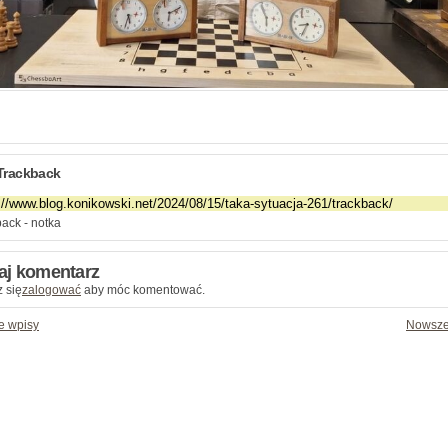
Trackback
ack - notka
aj komentarz
 się
zalogować
aby móc komentować.
e wpisy
Nowsze