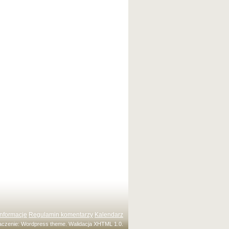
Informacje
Regulamin komentarzy
Kalendarz
maczenie:
Wordpress theme
. Walidacja
XHTML 1.0
.