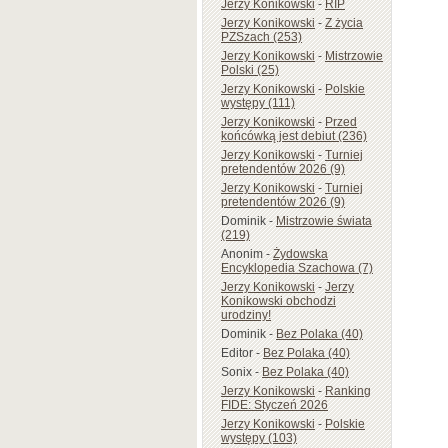
Jerzy Konikowski
-
RIP
Jerzy Konikowski
-
Z życia
PZSzach (253)
Jerzy Konikowski
-
Mistrzowie
Polski (25)
Jerzy Konikowski
-
Polskie
występy (111)
Jerzy Konikowski
-
Przed
końcówką jest debiut (236)
Jerzy Konikowski
-
Turniej
pretendentów 2026 (9)
Jerzy Konikowski
-
Turniej
pretendentów 2026 (9)
Dominik
-
Mistrzowie świata
(219)
Anonim
-
Żydowska
Encyklopedia Szachowa (7)
Jerzy Konikowski
-
Jerzy
Konikowski obchodzi
urodziny!
Dominik
-
Bez Polaka (40)
Editor
-
Bez Polaka (40)
Sonix
-
Bez Polaka (40)
Jerzy Konikowski
-
Ranking
FIDE: Styczeń 2026
Jerzy Konikowski
-
Polskie
występy (103)