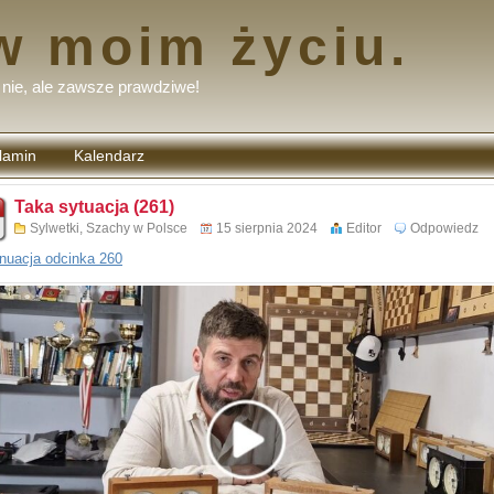
w moim życiu.
nie, ale zawsze prawdziwe!
lamin
Kalendarz
tarzy
Taka sytuacja (261)
Sylwetki
,
Szachy w Polsce
15 sierpnia 2024
Editor
Odpowiedz
nuacja odcinka 260