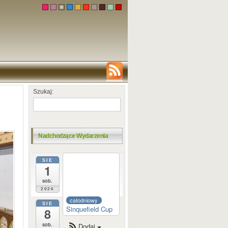
Szukaj:
Nadchodzące Wydarzenia
SIE
całodniowy
1
Dortmund
Sparkassen
sob.
2026
całodniowy
SIE
Sinquefield Cup
8
sob.
Dodaj