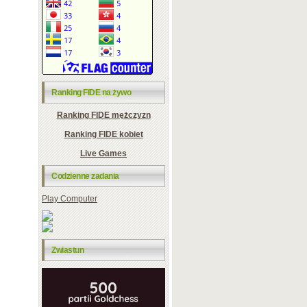
Ranking FIDE na żywo
Ranking FIDE mężczyzn
Ranking FIDE kobiet
Live Games
Codzienne zadania
Play Computer
Zwiastun