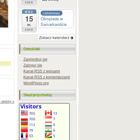
2026
WRZ
całodniowy
15
Olimpiada w
Samarkandzie
wt.
2026
Zobacz kalendarz
Odnośniki
Zarejestruj się
Zaloguj się
Kanał
RSS
z wpisami
Kanał
RSS
z komentarzami
WordPress.org
Skąd przychodzą
 wpisy »