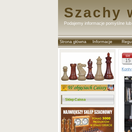
Szachy 
Podajemy informacje pomyślne lub 
Strona główna
Informacje
Regu
komen
sie
15
Konty
Sklep Caissa