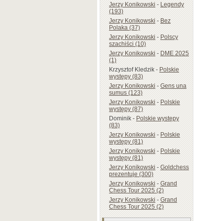
Jerzy Konikowski
-
Legendy
(193)
Jerzy Konikowski
-
Bez
Polaka (37)
Jerzy Konikowski
-
Polscy
szachiści (10)
Jerzy Konikowski
-
DME 2025
(1)
Krzysztof Kledzik
-
Polskie
występy (83)
Jerzy Konikowski
-
Gens una
sumus (123)
Jerzy Konikowski
-
Polskie
występy (87)
Dominik
-
Polskie występy
(83)
Jerzy Konikowski
-
Polskie
występy (81)
Jerzy Konikowski
-
Polskie
występy (81)
Jerzy Konikowski
-
Goldchess
prezentuje (300)
Jerzy Konikowski
-
Grand
Chess Tour 2025 (2)
Jerzy Konikowski
-
Grand
Chess Tour 2025 (2)