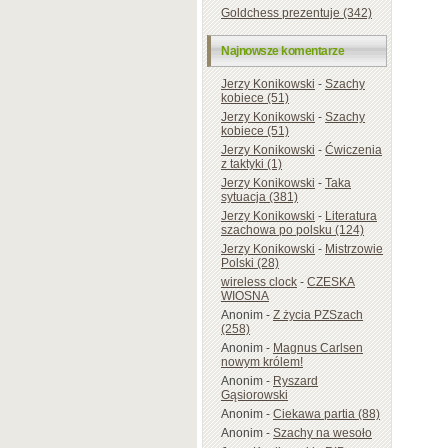
Goldchess prezentuje (342)
Najnowsze komentarze
Jerzy Konikowski
-
Szachy
kobiece (51)
Jerzy Konikowski
-
Szachy
kobiece (51)
Jerzy Konikowski
-
Ćwiczenia
z taktyki (1)
Jerzy Konikowski
-
Taka
sytuacja (381)
Jerzy Konikowski
-
Literatura
szachowa po polsku (124)
Jerzy Konikowski
-
Mistrzowie
Polski (28)
wireless clock
-
CZESKA
WIOSNA
Anonim
-
Z życia PZSzach
(258)
Anonim
-
Magnus Carlsen
nowym królem!
Anonim
-
Ryszard
Gąsiorowski
Anonim
-
Ciekawa partia (88)
Anonim
-
Szachy na wesoło