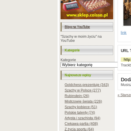
Blog na YouTube
link
"Szachy w moim życiu" na
YouTube
Kategorie
URL 
Kategorie
Trackb
Najnowsze wpisy
Dod
Goldchess prezentuje (343)
Musisz
Szachy w Polsce (277)
« Starsz
Rubinstein (26)
Mistrzowie świata (226)
Szachy kobiece (51)
Polskie talenty (74)
Artysta i szachista (94)
Ciekawa partia (408)
Z życia sportu (64)