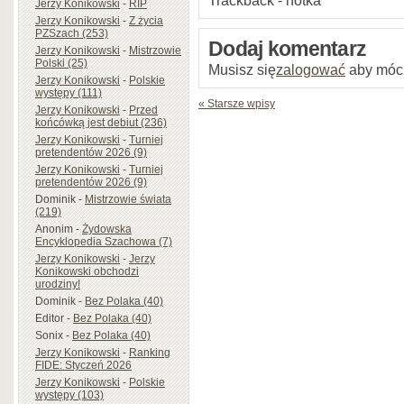
Jerzy Konikowski
-
RIP
Jerzy Konikowski
-
Z życia
PZSzach (253)
Dodaj komentarz
Jerzy Konikowski
-
Mistrzowie
Polski (25)
Musisz się
zalogować
aby móc
Jerzy Konikowski
-
Polskie
występy (111)
« Starsze wpisy
Jerzy Konikowski
-
Przed
końcówką jest debiut (236)
Jerzy Konikowski
-
Turniej
pretendentów 2026 (9)
Jerzy Konikowski
-
Turniej
pretendentów 2026 (9)
Dominik
-
Mistrzowie świata
(219)
Anonim
-
Żydowska
Encyklopedia Szachowa (7)
Jerzy Konikowski
-
Jerzy
Konikowski obchodzi
urodziny!
Dominik
-
Bez Polaka (40)
Editor
-
Bez Polaka (40)
Sonix
-
Bez Polaka (40)
Jerzy Konikowski
-
Ranking
FIDE: Styczeń 2026
Jerzy Konikowski
-
Polskie
występy (103)