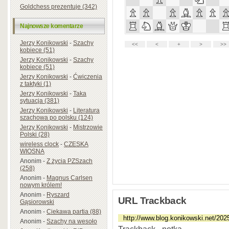
Goldchess prezentuje (342)
Najnowsze komentarze
Jerzy Konikowski
-
Szachy
kobiece (51)
Jerzy Konikowski
-
Szachy
kobiece (51)
Jerzy Konikowski
-
Ćwiczenia
z taktyki (1)
Jerzy Konikowski
-
Taka
sytuacja (381)
Jerzy Konikowski
-
Literatura
szachowa po polsku (124)
Jerzy Konikowski
-
Mistrzowie
Polski (28)
wireless clock
-
CZESKA
WIOSNA
Anonim
-
Z życia PZSzach
(258)
Anonim
-
Magnus Carlsen
nowym królem!
Anonim
-
Ryszard
URL Trackback
Gąsiorowski
Anonim
-
Ciekawa partia (88)
Anonim
-
Szachy na wesoło
Trackback - notka