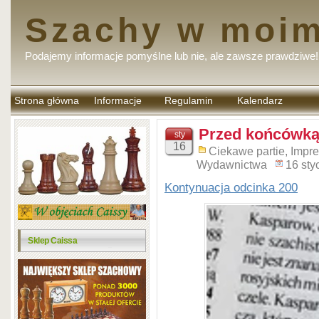
Szachy w moim
Podajemy informacje pomyślne lub nie, ale zawsze prawdziwe!
Strona główna
Informacje
Regulamin
Kalendarz
komentarzy
Przed końcówką 
sty
16
Ciekawe partie
,
Impr
Wydawnictwa
16 sty
Kontynuacja odcinka 200
Sklep Caissa