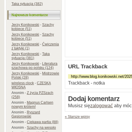
Taka sytuacja (382)
Najnowsze komentarze
Jerzy Konikowski
-
Szachy
kobiece (51)
Jerzy Konikowski
-
Szachy
kobiece (51)
Jerzy Konikowski
-
Ćwiczenia
z taktyki (1)
Jerzy Konikowski
-
Taka
sytuacja (381)
Jerzy Konikowski
-
Literatura
URL Trackback
szachowa po polsku (124)
Jerzy Konikowski
-
Mistrzowie
Polski (28)
Trackback - notka
wireless clock
-
CZESKA
WIOSNA
Anonim
-
Z życia PZSzach
(258)
Dodaj komentarz
Anonim
-
Magnus Carlsen
Musisz się
zalogować
aby móc
nowym królem!
Anonim
-
Ryszard
Gąsiorowski
« Starsze wpisy
Anonim
-
Ciekawa partia (88)
Anonim
-
Szachy na wesoło