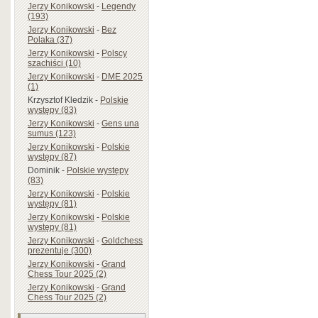
Jerzy Konikowski
-
Legendy
(193)
Jerzy Konikowski
-
Bez
Polaka (37)
Jerzy Konikowski
-
Polscy
szachiści (10)
Jerzy Konikowski
-
DME 2025
(1)
Krzysztof Kledzik
-
Polskie
występy (83)
Jerzy Konikowski
-
Gens una
sumus (123)
Jerzy Konikowski
-
Polskie
występy (87)
Dominik
-
Polskie występy
(83)
Jerzy Konikowski
-
Polskie
występy (81)
Jerzy Konikowski
-
Polskie
występy (81)
Jerzy Konikowski
-
Goldchess
prezentuje (300)
Jerzy Konikowski
-
Grand
Chess Tour 2025 (2)
Jerzy Konikowski
-
Grand
Chess Tour 2025 (2)