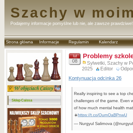
Szachy w moim
Podajemy informacje pomyślne lub nie, ale zawsze prawdziwe!
Strona główna
Informacje
Regulamin
Kalendarz
komentarzy
Problemy szkole
lut
08
Sylwetki
,
Szachy w P
2025
Editor
Odpo
Kontynuacja odcinka 26
Really inspiring to see a top c
Sklep Caissa
challenges of the game. Even wi
of how much mental health matte
☀️
https://t.co/OumOaBPnwU
— Nurgyul Salimova (@nurgyul