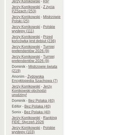
Jerzy Konikowski
-
RIP
Jerzy Konikowski
-
Z życia
PZSzach (253)
Jerzy Konikowski
-
Mistrzowie
Polski (25)
Jerzy Konikowski
-
Polskie
występy (111)
Jerzy Konikowski
-
Przed
końcówką jest debiut (236)
Jerzy Konikowski
-
Turniej
pretendentów 2026 (9)
Jerzy Konikowski
-
Turniej
pretendentów 2026 (9)
Dominik
-
Mistrzowie świata
(219)
Anonim
-
Żydowska
Encyklopedia Szachowa (7)
Jerzy Konikowski
-
Jerzy
Konikowski obchodzi
urodziny!
Dominik
-
Bez Polaka (40)
Editor
-
Bez Polaka (40)
Sonix
-
Bez Polaka (40)
Jerzy Konikowski
-
Ranking
FIDE: Styczeń 2026
Jerzy Konikowski
-
Polskie
występy (103)