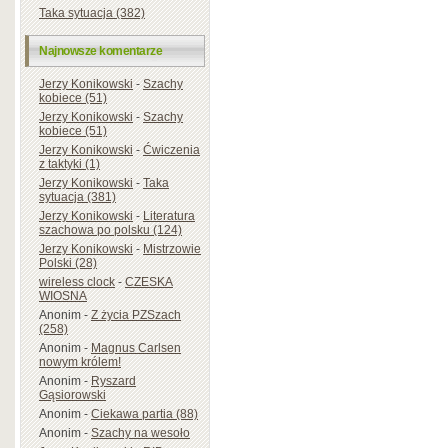
Taka sytuacja (382)
Najnowsze komentarze
Jerzy Konikowski
-
Szachy
kobiece (51)
Jerzy Konikowski
-
Szachy
kobiece (51)
Jerzy Konikowski
-
Ćwiczenia
z taktyki (1)
Jerzy Konikowski
-
Taka
sytuacja (381)
Jerzy Konikowski
-
Literatura
szachowa po polsku (124)
Jerzy Konikowski
-
Mistrzowie
Polski (28)
wireless clock
-
CZESKA
WIOSNA
Anonim
-
Z życia PZSzach
(258)
Anonim
-
Magnus Carlsen
nowym królem!
Anonim
-
Ryszard
Gąsiorowski
Anonim
-
Ciekawa partia (88)
Anonim
-
Szachy na wesoło