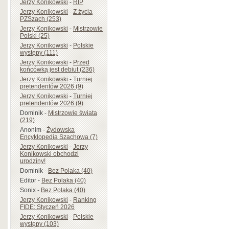
Jerzy Konikowski
-
RIP
Jerzy Konikowski
-
Z życia
PZSzach (253)
Jerzy Konikowski
-
Mistrzowie
Polski (25)
Jerzy Konikowski
-
Polskie
występy (111)
Jerzy Konikowski
-
Przed
końcówką jest debiut (236)
Jerzy Konikowski
-
Turniej
pretendentów 2026 (9)
Jerzy Konikowski
-
Turniej
pretendentów 2026 (9)
Dominik
-
Mistrzowie świata
(219)
Anonim
-
Żydowska
Encyklopedia Szachowa (7)
Jerzy Konikowski
-
Jerzy
Konikowski obchodzi
urodziny!
Dominik
-
Bez Polaka (40)
Editor
-
Bez Polaka (40)
Sonix
-
Bez Polaka (40)
Jerzy Konikowski
-
Ranking
FIDE: Styczeń 2026
Jerzy Konikowski
-
Polskie
występy (103)