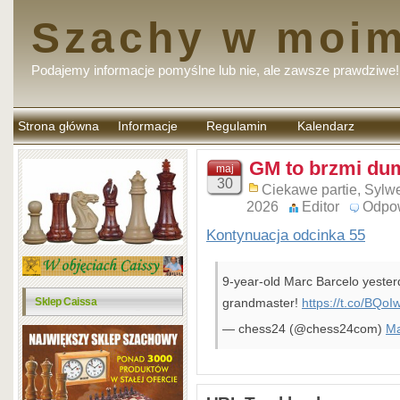
Szachy w moim
Podajemy informacje pomyślne lub nie, ale zawsze prawdziwe!
Strona główna
Informacje
Regulamin
Kalendarz
komentarzy
GM to brzmi dum
maj
30
Ciekawe partie
,
Sylwe
2026
Editor
Odpo
Kontynuacja odcinka 55
9-year-old Marc Barcelo yesterd
Sklep Caissa
grandmaster!
https://t.co/BQoI
— chess24 (@chess24com)
Ma