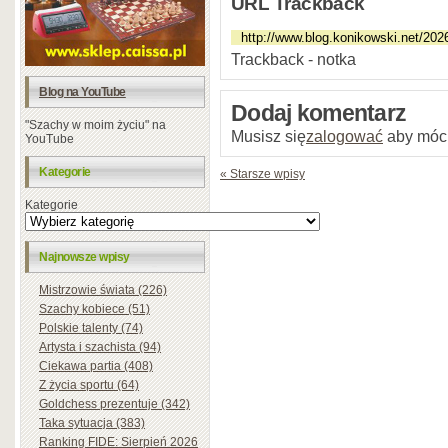
URL Trackback
Trackback - notka
Blog na YouTube
Dodaj komentarz
"Szachy w moim życiu" na
Musisz się
zalogować
aby móc
YouTube
Kategorie
« Starsze wpisy
Kategorie
Najnowsze wpisy
Mistrzowie świata (226)
Szachy kobiece (51)
Polskie talenty (74)
Artysta i szachista (94)
Ciekawa partia (408)
Z życia sportu (64)
Goldchess prezentuje (342)
Taka sytuacja (383)
Ranking FIDE: Sierpień 2026