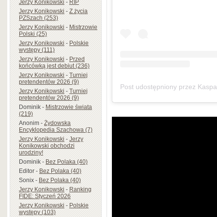
Jerzy Konikowski
-
RIP
Jerzy Konikowski
-
Z życia
PZSzach (253)
Jerzy Konikowski
-
Mistrzowie
Polski (25)
Jerzy Konikowski
-
Polskie
występy (111)
Jerzy Konikowski
-
Przed
końcówką jest debiut (236)
Jerzy Konikowski
-
Turniej
pretendentów 2026 (9)
Jerzy Konikowski
-
Turniej
pretendentów 2026 (9)
Dominik
-
Mistrzowie świata
(219)
Anonim
-
Żydowska
Encyklopedia Szachowa (7)
Jerzy Konikowski
-
Jerzy
Konikowski obchodzi
urodziny!
Dominik
-
Bez Polaka (40)
Editor
-
Bez Polaka (40)
Sonix
-
Bez Polaka (40)
Jerzy Konikowski
-
Ranking
FIDE: Styczeń 2026
Jerzy Konikowski
-
Polskie
występy (103)