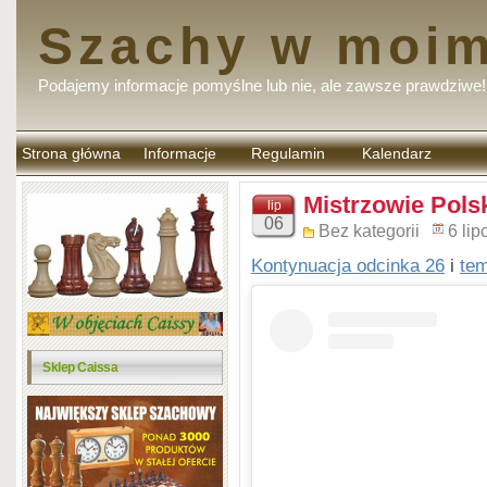
Szachy w moim
Podajemy informacje pomyślne lub nie, ale zawsze prawdziwe!
Strona główna
Informacje
Regulamin
Kalendarz
komentarzy
Mistrzowie Polsk
lip
06
Bez kategorii
6 li
Kontynuacja odcinka 26
i
te
Sklep Caissa