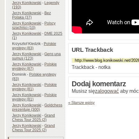
Jerzy Konikowski
-
Legendy
(193)
Jerzy Konikowski
-
Bez
Polaka (37)
Jerzy Konikowski
-
Polscy
szachiści (10)
Jerzy Konikowski
-
DME 2025
(1)
Krzysztof Kledzik
-
Polskie
występy (83)
URL Trackback
Jerzy Konikowski
-
Gens una
sumus (123)
Jerzy Konikowski
-
Polskie
Trackback - notka
występy (87)
Dominik
-
Polskie występy
(83)
Dodaj komentarz
Jerzy Konikowski
-
Polskie
występy (81)
Musisz się
zalogować
aby móc
Jerzy Konikowski
-
Polskie
występy (81)
« Starsze wpisy
Jerzy Konikowski
-
Goldchess
prezentuje (300)
Jerzy Konikowski
-
Grand
Chess Tour 2025 (2)
Jerzy Konikowski
-
Grand
Chess Tour 2025 (2)