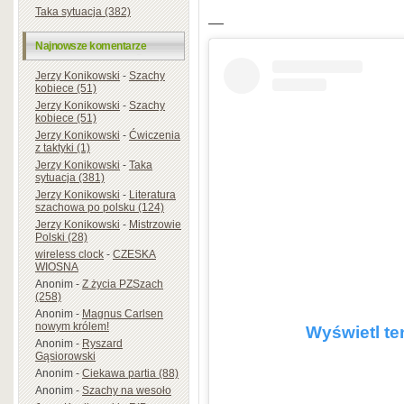
Taka sytuacja (382)
—
Najnowsze komentarze
Jerzy Konikowski
-
Szachy
kobiece (51)
Jerzy Konikowski
-
Szachy
kobiece (51)
Jerzy Konikowski
-
Ćwiczenia
z taktyki (1)
Jerzy Konikowski
-
Taka
sytuacja (381)
Jerzy Konikowski
-
Literatura
szachowa po polsku (124)
Jerzy Konikowski
-
Mistrzowie
Polski (28)
wireless clock
-
CZESKA
WIOSNA
Anonim
-
Z życia PZSzach
(258)
Anonim
-
Magnus Carlsen
nowym królem!
Wyświetl te
Anonim
-
Ryszard
Gąsiorowski
Anonim
-
Ciekawa partia (88)
Anonim
-
Szachy na wesoło