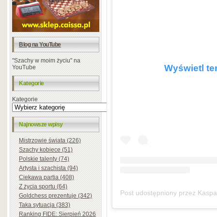
Blog na YouTube
"Szachy w moim życiu" na
Wyświetl te
YouTube
Kategorie
Kategorie
Najnowsze wpisy
Mistrzowie świata (226)
Szachy kobiece (51)
Polskie talenty (74)
Artysta i szachista (94)
Ciekawa partia (408)
Z życia sportu (64)
Goldchess prezentuje (342)
Taka sytuacja (383)
Ranking FIDE: Sierpień 2026