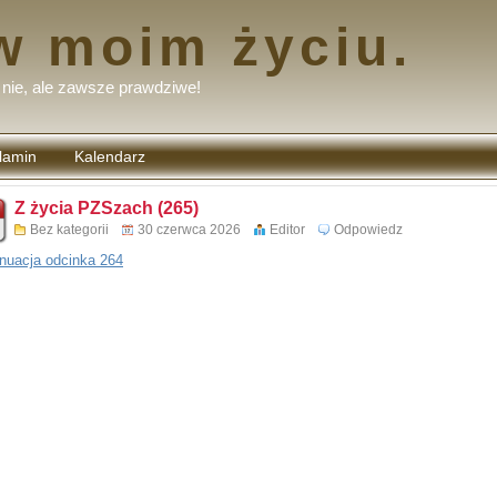
w moim życiu.
nie, ale zawsze prawdziwe!
lamin
Kalendarz
tarzy
Z życia PZSzach (265)
Bez kategorii
30 czerwca 2026
Editor
Odpowiedz
nuacja odcinka 264