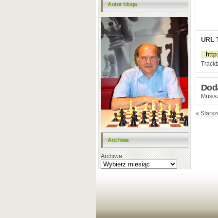
Autor bloga
URL 
Trackb
Dod
Musisz
« Starsz
Archiwa
Archiwa