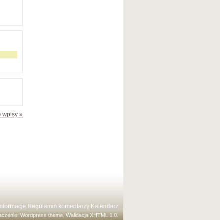
 wpisy »
Informacje
Regulamin komentarzy
Kalendarz
maczenie:
Wordpress theme
. Walidacja
XHTML 1.0
.