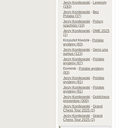
Jerzy Konikowski
-
Legendy
(193)
Jerzy Konikowski
-
Bez
Polaka (37)
Jerzy Konikowski
-
Polscy
szachiści (10)
Jerzy Konikowski
-
DME 2025
(1)
Krzysztof Kledzik
-
Polskie
występy (83)
Jerzy Konikowski
-
Gens una
sumus (123)
Jerzy Konikowski
-
Polskie
występy (87)
Dominik
-
Polskie występy
(83)
Jerzy Konikowski
-
Polskie
występy (81)
Jerzy Konikowski
-
Polskie
występy (81)
Jerzy Konikowski
-
Goldchess
prezentuje (300)
Jerzy Konikowski
-
Grand
Chess Tour 2025 (2)
Jerzy Konikowski
-
Grand
Chess Tour 2025 (2)