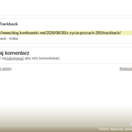
Trackback
ack - notka
aj komentarz
 się
zalogować
aby móc komentować.
e wpisy
Nowsze
Theme:
flashcast
, tłu