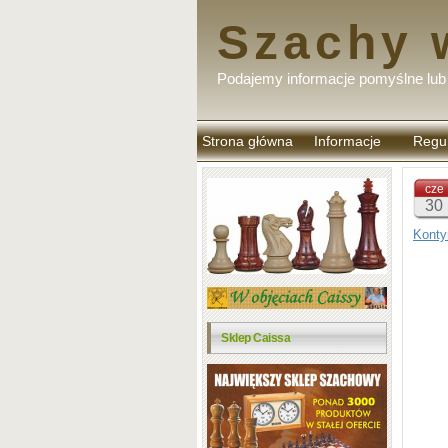
Szachy 
Podajemy informacje pomyślne lub 
Strona główna
Informacje
Regu
komen
cze
30
Konty
Sklep Caissa