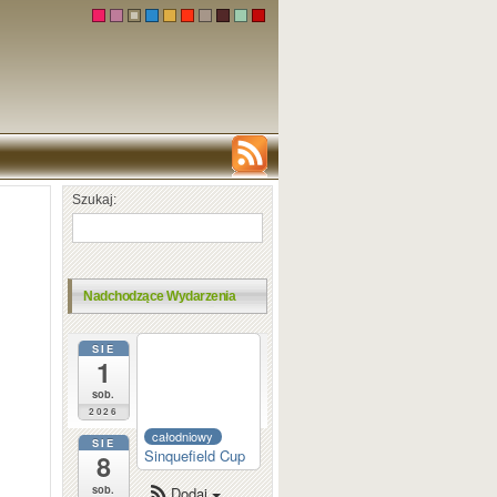
Szukaj:
Nadchodzące Wydarzenia
SIE
całodniowy
1
Dortmund
Sparkassen
sob.
2026
całodniowy
SIE
Sinquefield Cup
8
sob.
Dodaj