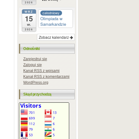
2026
WRZ
całodniowy
15
Olimpiada w
Samarkandzie
wt.
2026
Zobacz kalendarz
Odnośniki
Zarejestruj się
Zaloguj się
Kanał
RSS
z wpisami
Kanał
RSS
z komentarzami
WordPress.org
Skąd przychodzą