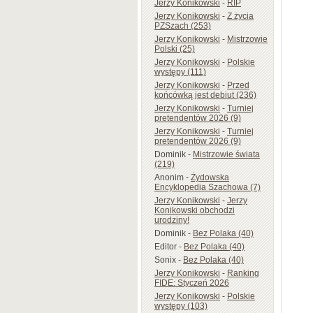
Jerzy Konikowski
-
RIP
Jerzy Konikowski
-
Z życia
PZSzach (253)
Jerzy Konikowski
-
Mistrzowie
Polski (25)
Jerzy Konikowski
-
Polskie
występy (111)
Jerzy Konikowski
-
Przed
końcówką jest debiut (236)
Jerzy Konikowski
-
Turniej
pretendentów 2026 (9)
Jerzy Konikowski
-
Turniej
pretendentów 2026 (9)
Dominik
-
Mistrzowie świata
(219)
Anonim
-
Żydowska
Encyklopedia Szachowa (7)
Jerzy Konikowski
-
Jerzy
Konikowski obchodzi
urodziny!
Dominik
-
Bez Polaka (40)
Editor
-
Bez Polaka (40)
Sonix
-
Bez Polaka (40)
Jerzy Konikowski
-
Ranking
FIDE: Styczeń 2026
Jerzy Konikowski
-
Polskie
występy (103)