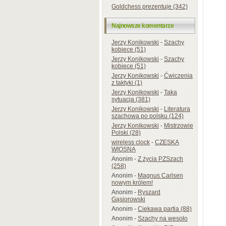
Goldchess prezentuje (342)
Najnowsze komentarze
Jerzy Konikowski
-
Szachy
kobiece (51)
Jerzy Konikowski
-
Szachy
kobiece (51)
Jerzy Konikowski
-
Ćwiczenia
z taktyki (1)
Jerzy Konikowski
-
Taka
sytuacja (381)
Jerzy Konikowski
-
Literatura
szachowa po polsku (124)
Jerzy Konikowski
-
Mistrzowie
Polski (28)
wireless clock
-
CZESKA
WIOSNA
Anonim
-
Z życia PZSzach
(258)
Anonim
-
Magnus Carlsen
nowym królem!
Anonim
-
Ryszard
Gąsiorowski
Anonim
-
Ciekawa partia (88)
Anonim
-
Szachy na wesoło