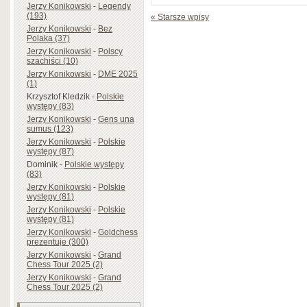
Jerzy Konikowski
-
Legendy
(193)
« Starsze wpisy
Jerzy Konikowski
-
Bez
Polaka (37)
Jerzy Konikowski
-
Polscy
szachiści (10)
Jerzy Konikowski
-
DME 2025
(1)
Krzysztof Kledzik
-
Polskie
występy (83)
Jerzy Konikowski
-
Gens una
sumus (123)
Jerzy Konikowski
-
Polskie
występy (87)
Dominik
-
Polskie występy
(83)
Jerzy Konikowski
-
Polskie
występy (81)
Jerzy Konikowski
-
Polskie
występy (81)
Jerzy Konikowski
-
Goldchess
prezentuje (300)
Jerzy Konikowski
-
Grand
Chess Tour 2025 (2)
Jerzy Konikowski
-
Grand
Chess Tour 2025 (2)