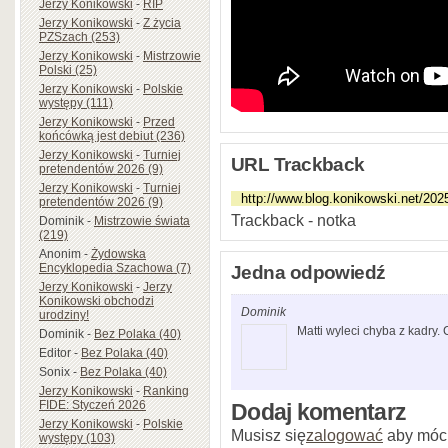
Jerzy Konikowski
-
RIP
Jerzy Konikowski
-
Z życia
PZSzach (253)
Jerzy Konikowski
-
Mistrzowie
Polski (25)
Jerzy Konikowski
-
Polskie
występy (111)
Jerzy Konikowski
-
Przed
końcówką jest debiut (236)
Jerzy Konikowski
-
Turniej
URL Trackback
pretendentów 2026 (9)
Jerzy Konikowski
-
Turniej
pretendentów 2026 (9)
Trackback - notka
Dominik
-
Mistrzowie świata
(219)
Anonim
-
Żydowska
Encyklopedia Szachowa (7)
Jedna odpowiedź
Jerzy Konikowski
-
Jerzy
Konikowski obchodzi
Dominik
urodziny!
Matti wyleci chyba z kadry.
Dominik
-
Bez Polaka (40)
Editor
-
Bez Polaka (40)
Sonix
-
Bez Polaka (40)
Jerzy Konikowski
-
Ranking
FIDE: Styczeń 2026
Dodaj komentarz
Jerzy Konikowski
-
Polskie
Musisz się
zalogować
aby móc
występy (103)