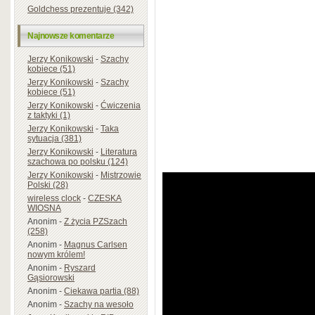
Goldchess prezentuje (342)
Najnowsze komentarze
Jerzy Konikowski
-
Szachy
kobiece (51)
Jerzy Konikowski
-
Szachy
kobiece (51)
Jerzy Konikowski
-
Ćwiczenia
z taktyki (1)
Jerzy Konikowski
-
Taka
sytuacja (381)
Jerzy Konikowski
-
Literatura
szachowa po polsku (124)
Jerzy Konikowski
-
Mistrzowie
Polski (28)
wireless clock
-
CZESKA
WIOSNA
Anonim
-
Z życia PZSzach
(258)
Anonim
-
Magnus Carlsen
nowym królem!
Anonim
-
Ryszard
Gąsiorowski
Anonim
-
Ciekawa partia (88)
Anonim
-
Szachy na wesoło