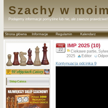
Szachy w moim
Podajemy informacje pomyślne lub nie, ale zawsze prawdziwe!
Strona główna
Informacje
Regulamin
Kalendarz
komentarzy
IMP 2025 (10)
maj
22
Ciekawe partie
,
Sylwe
2025
Editor
Odpo
Kontynuacja odcinka 9
Sklep Caissa