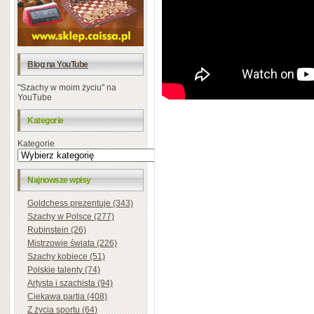
Blog na YouTube
"Szachy w moim życiu" na
YouTube
Kategorie
Kategorie
Najnowsze wpisy
Goldchess prezentuje (343)
Szachy w Polsce (277)
Rubinstein (26)
Mistrzowie świata (226)
Szachy kobiece (51)
Polskie talenty (74)
Artysta i szachista (94)
Ciekawa partia (408)
Z życia sportu (64)