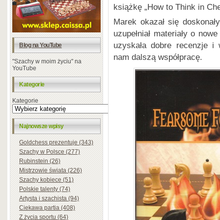
książkę „How to Think in Ch
Marek okazał się doskonały
uzupełniał materiały o nowe
uzyskała dobre recenzje i
Blog na YouTube
nam dalszą współpracę.
"Szachy w moim życiu" na
YouTube
Kategorie
Kategorie
Najnowsze wpisy
Goldchess prezentuje (343)
Szachy w Polsce (277)
Rubinstein (26)
Mistrzowie świata (226)
Szachy kobiece (51)
Polskie talenty (74)
Artysta i szachista (94)
Ciekawa partia (408)
Z życia sportu (64)