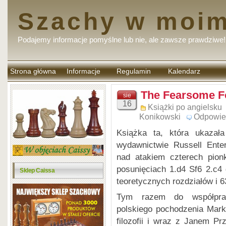
Szachy w moim
Podajemy informacje pomyślne lub nie, ale zawsze prawdziwe!
Strona główna
Informacje
Regulamin
Kalendarz
komentarzy
The Fearsome F
sie
16
Książki po angielsku
Konikowski
Odpowie
Książka ta, która ukaza
wydawnictwie Russell Ente
nad atakiem czterech pion
posunięciach 1.d4 Sf6 2.c4
Sklep Caissa
teoretycznych rozdziałów i 
Tym razem do współpracy
polskiego pochodzenia Mar
filozofii i wraz z Janem P