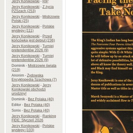
Jerzy Konikowski
-
RIP
Jerzy Konikowski
-
Z życia
PZSzach (253)
Jerzy Konikowski
-
Mistrzowie
Polski (25)
Jerzy Konikowski
-
Polskie
występy (111)
Jerzy Konikowski
-
Przed
końcówką jest debiut (236)
Jerzy Konikowski
-
Turniej
pretendentów 2026 (9)
Jerzy Konikowski
-
Turniej
pretendentów 2026 (9)
Dominik
-
Mistrzowie świata
(219)
Anonim
-
Żydowska
Encyklopedia Szachowa (7)
Jerzy Konikowski
-
Jerzy
Konikowski obchodzi
urodziny!
Dominik
-
Bez Polaka (40)
Editor
-
Bez Polaka (40)
Sonix
-
Bez Polaka (40)
Jerzy Konikowski
-
Ranking
FIDE: Styczeń 2026
Jerzy Konikowski
-
Polskie
występy (103)