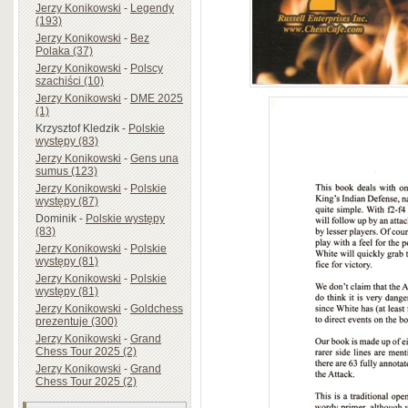
Jerzy Konikowski
-
Legendy
(193)
Jerzy Konikowski
-
Bez
Polaka (37)
Jerzy Konikowski
-
Polscy
szachiści (10)
Jerzy Konikowski
-
DME 2025
(1)
Krzysztof Kledzik
-
Polskie
występy (83)
Jerzy Konikowski
-
Gens una
sumus (123)
Jerzy Konikowski
-
Polskie
występy (87)
Dominik
-
Polskie występy
(83)
Jerzy Konikowski
-
Polskie
występy (81)
Jerzy Konikowski
-
Polskie
występy (81)
Jerzy Konikowski
-
Goldchess
prezentuje (300)
Jerzy Konikowski
-
Grand
Chess Tour 2025 (2)
Jerzy Konikowski
-
Grand
Chess Tour 2025 (2)