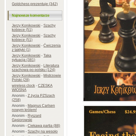
Goldchess prezentuje (342)
Najnowsze komentarze
Jerzy Konikowski
-
Szachy
kobiece (51)
Jerzy Konikowski
-
Szachy
kobiece (51)
Jerzy Konikowski
-
Ćwiczenia
z taktyki (1)
Jerzy Konikowski
-
Taka
sytuacja (381)
Jerzy Konikowski
-
Literatura
szachowa po polsku (124)
Jerzy Konikowski
-
Mistrzowie
Polski (28)
wireless clock
-
CZESKA
WIOSNA
Anonim
-
Z życia PZSzach
(258)
Anonim
-
Magnus Carlsen
nowym królem!
Anonim
-
Ryszard
Gąsiorowski
Anonim
-
Ciekawa partia (88)
Anonim
-
Szachy na wesoło