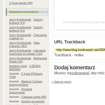
Z życia sportu (64)
Najnowsze komentarze
Jerzy Konikowski
-
Szachy
Post udostępniony przez Gr
kobiece (51)
Jerzy Konikowski
-
Szachy
kobiece (51)
Jerzy Konikowski
-
Ćwiczenia
z taktyki (1)
URL Trackback
Jerzy Konikowski
-
Taka
sytuacja (381)
Jerzy Konikowski
-
Literatura
szachowa po polsku (124)
Trackback - notka
Jerzy Konikowski
-
Mistrzowie
Polski (28)
wireless clock
-
CZESKA
Dodaj komentarz
WIOSNA
Musisz się
zalogować
aby móc
Anonim
-
Z życia PZSzach
(258)
Anonim
-
Magnus Carlsen
« Starsze wpisy
nowym królem!
Anonim
-
Ryszard
Gąsiorowski
Anonim
-
Ciekawa partia (88)
Anonim
-
Szachy na wesoło