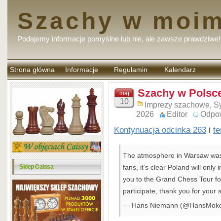
Szachy w moim
Podajemy informacje pomyślne lub nie, ale zawsze prawdziwe!
Strona główna
Informacje
Regulamin
Kalendarz
komentarzy
Szachy w Polsce
maj
10
Imprezy szachowe
,
Sy
2026
Editor
Odpo
Kontynuacja odcinka 263
i
t
The atmosphere in Warsaw was t
Sklep Caissa
fans, it’s clear Poland will onl
you to the Grand Chess Tour for 
participate, thank you for your 
— Hans Niemann (@HansMok