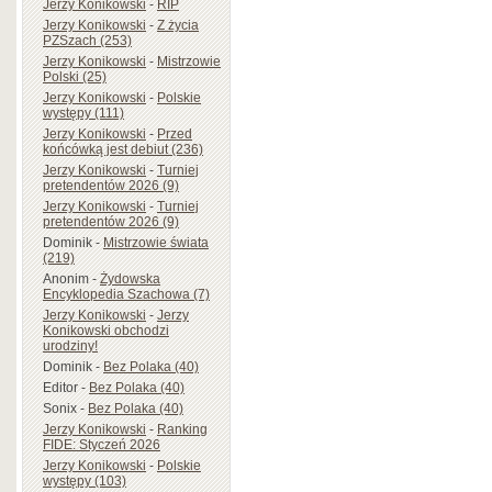
Jerzy Konikowski
-
RIP
Jerzy Konikowski
-
Z życia
PZSzach (253)
Jerzy Konikowski
-
Mistrzowie
Polski (25)
Jerzy Konikowski
-
Polskie
występy (111)
Jerzy Konikowski
-
Przed
końcówką jest debiut (236)
Jerzy Konikowski
-
Turniej
pretendentów 2026 (9)
Jerzy Konikowski
-
Turniej
pretendentów 2026 (9)
Dominik
-
Mistrzowie świata
(219)
Anonim
-
Żydowska
Encyklopedia Szachowa (7)
Jerzy Konikowski
-
Jerzy
Konikowski obchodzi
urodziny!
Dominik
-
Bez Polaka (40)
Editor
-
Bez Polaka (40)
Sonix
-
Bez Polaka (40)
Jerzy Konikowski
-
Ranking
FIDE: Styczeń 2026
Jerzy Konikowski
-
Polskie
występy (103)