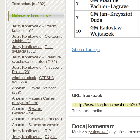
Taka sytuacja (382)
Najnowsze komentarze
Jerzy Konikowski
-
Szachy
kobiece (51)
Jerzy Konikowski
-
Ćwiczenia
z taktyki (1)
Jerzy Konikowski
-
Taka
Strona Turnieju
sytuacja (381)
Jerzy Konikowski
-
Literatura
szachowa po polsku (124)
Jerzy Konikowski
-
Mistrzowie
Polski (28)
wireless clock
-
CZESKA
WIOSNA
Anonim
-
Z życia PZSzach
(258)
URL Trackback
Anonim
-
Magnus Carlsen
nowym królem!
Anonim
-
Ryszard
Trackback - notka
Gąsiorowski
Anonim
-
Ciekawa partia (88)
Anonim
-
Szachy na wesoło
Dodaj komentarz
Jerzy Konikowski
-
RIP
Musisz się
zalogować
aby móc komento
Jerzy Konikowski
-
Z życia