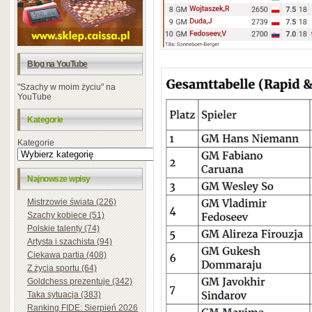
Blog na YouTube
"Szachy w moim życiu" na
YouTube
Kategorie
Kategorie
Najnowsze wpisy
Mistrzowie świata (226)
Szachy kobiece (51)
Polskie talenty (74)
Artysta i szachista (94)
Ciekawa partia (408)
Z życia sportu (64)
Goldchess prezentuje (342)
Taka sytuacja (383)
Ranking FIDE: Sierpień 2026