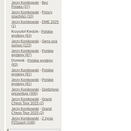
Jerzy Konikowski
-
Bez
Polaka (37)
Jerzy Konikowski
-
Polscy
szachiści (10)
Jerzy Konikowski
-
DME 2025
(1)
Krzysztof Kledzik
-
Polskie
występy (83)
Jerzy Konikowski
-
Gens una
sumus (123)
Jerzy Konikowski
-
Polskie
występy (87)
Dominik
-
Polskie występy
(83)
Jerzy Konikowski
-
Polskie
występy (81)
Jerzy Konikowski
-
Polskie
występy (81)
Jerzy Konikowski
-
Goldchess
prezentuje (300)
Jerzy Konikowski
-
Grand
Chess Tour 2025 (2)
Jerzy Konikowski
-
Grand
Chess Tour 2025 (2)
Jerzy Konikowski
-
Z życia
PZSzach (248)