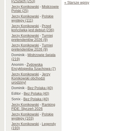
PZSzach (253)
« Starsze wpisy
Jerzy Konikowski
-
Mistrzowie
Polski (25)
Jerzy Konikowski
-
Polskie
występy (111)
Jerzy Konikowski
-
Przed
końcówką jest debiut (236)
Jerzy Konikowski
-
Turniej
pretendentów 2026 (9)
Jerzy Konikowski
-
Turniej
pretendentów 2026 (9)
Dominik
-
Mistrzowie świata
(219)
Anonim
-
Żydowska
Encyklopedia Szachowa (7)
Jerzy Konikowski
-
Jerzy
Konikowski obchodzi
urodziny!
Dominik
-
Bez Polaka (40)
Editor
-
Bez Polaka (40)
Sonix
-
Bez Polaka (40)
Jerzy Konikowski
-
Ranking
FIDE: Styczeń 2026
Jerzy Konikowski
-
Polskie
występy (103)
Jerzy Konikowski
-
Legendy
(193)