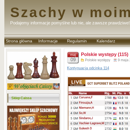
Szachy w moim
Podajemy informacje pomyślne lub nie, ale zawsze prawdziwe!
Strona główna
Informacje
Regulamin
Kalendarz
komentarzy
Polskie występy (115)
maj
09
Polskie występy
9 maja
Kontynuacja odcinka 114
Sklep Caissa