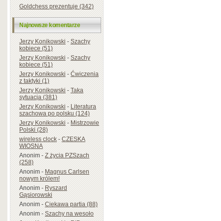
Goldchess prezentuje (342)
Najnowsze komentarze
Jerzy Konikowski
-
Szachy
kobiece (51)
Jerzy Konikowski
-
Szachy
kobiece (51)
Jerzy Konikowski
-
Ćwiczenia
z taktyki (1)
Jerzy Konikowski
-
Taka
sytuacja (381)
Jerzy Konikowski
-
Literatura
szachowa po polsku (124)
Jerzy Konikowski
-
Mistrzowie
Polski (28)
wireless clock
-
CZESKA
WIOSNA
Anonim
-
Z życia PZSzach
(258)
Anonim
-
Magnus Carlsen
nowym królem!
Anonim
-
Ryszard
Gąsiorowski
Anonim
-
Ciekawa partia (88)
Anonim
-
Szachy na wesoło