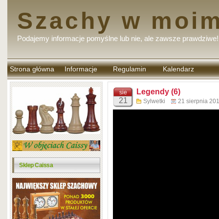
Szachy w moim
Podajemy informacje pomyślne lub nie, ale zawsze prawdziwe!
Strona główna
Informacje
Regulamin
Kalendarz
komentarzy
Legendy (6)
sie
21
Sylwetki
21 sierpnia 20
Sklep Caissa