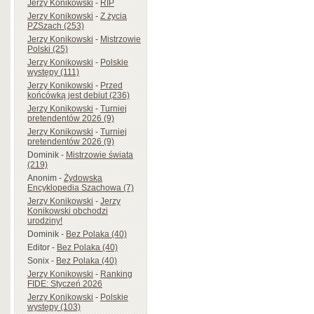
Jerzy Konikowski
-
RIP
Jerzy Konikowski
-
Z życia
PZSzach (253)
Jerzy Konikowski
-
Mistrzowie
Polski (25)
Jerzy Konikowski
-
Polskie
występy (111)
Jerzy Konikowski
-
Przed
końcówką jest debiut (236)
Jerzy Konikowski
-
Turniej
pretendentów 2026 (9)
Jerzy Konikowski
-
Turniej
pretendentów 2026 (9)
Dominik
-
Mistrzowie świata
(219)
Anonim
-
Żydowska
Encyklopedia Szachowa (7)
Jerzy Konikowski
-
Jerzy
Konikowski obchodzi
urodziny!
Dominik
-
Bez Polaka (40)
Editor
-
Bez Polaka (40)
Sonix
-
Bez Polaka (40)
Jerzy Konikowski
-
Ranking
FIDE: Styczeń 2026
Jerzy Konikowski
-
Polskie
występy (103)