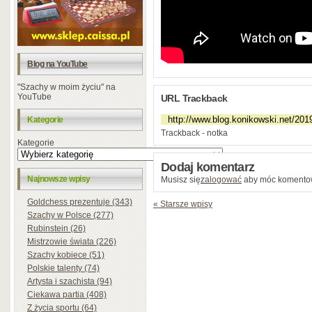
Blog na YouTube
"Szachy w moim życiu" na
YouTube
URL Trackback
Kategorie
Trackback - notka
Kategorie
Dodaj komentarz
Najnowsze wpisy
Musisz się
zalogować
aby móc komento
Goldchess prezentuje (343)
« Starsze wpisy
Szachy w Polsce (277)
Rubinstein (26)
Mistrzowie świata (226)
Szachy kobiece (51)
Polskie talenty (74)
Artysta i szachista (94)
Ciekawa partia (408)
Z życia sportu (64)