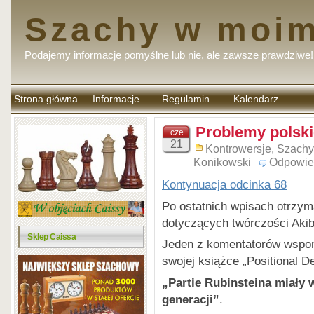
Szachy w moim
Podajemy informacje pomyślne lub nie, ale zawsze prawdziwe!
Strona główna
Informacje
Regulamin
Kalendarz
komentarzy
Problemy polski
cze
21
Kontrowersje
,
Szachy
Konikowski
Odpowie
Kontynuacja odcinka 68
Po ostatnich wpisach otrzym
dotyczących twórczości Akib
Sklep Caissa
Jeden z komentatorów wspomn
swojej książce „Positional D
„Partie Rubinsteina miały 
generacji”
.