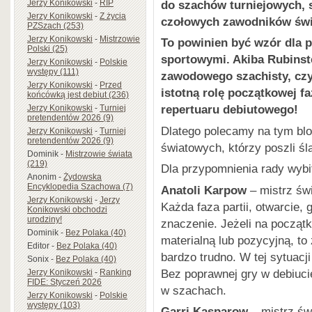
do szachów turniejowych, 
Jerzy Konikowski
-
RIP
Jerzy Konikowski
-
Z życia
czołowych zawodników świ
PZSzach (253)
Jerzy Konikowski
-
Mistrzowie
To powinien być wzór dla p
Polski (25)
sportowymi. Akiba Rubinste
Jerzy Konikowski
-
Polskie
występy (111)
zawodowego szachisty, czyl
Jerzy Konikowski
-
Przed
istotną rolę początkowej f
końcówką jest debiut (236)
repertuaru debiutowego!
Jerzy Konikowski
-
Turniej
pretendentów 2026 (9)
Dlatego polecamy na tym blo
Jerzy Konikowski
-
Turniej
pretendentów 2026 (9)
światowych, którzy poszli ś
Dominik
-
Mistrzowie świata
(219)
Dla przypomnienia rady wybi
Anonim
-
Żydowska
Encyklopedia Szachowa (7)
Anatoli Karpow
– mistrz św
Jerzy Konikowski
-
Jerzy
Każda faza partii, otwarcie
Konikowski obchodzi
urodziny!
znaczenie. Jeżeli na począt
Dominik
-
Bez Polaka (40)
materialną lub pozycyjną, to
Editor
-
Bez Polaka (40)
bardzo trudno. W tej sytuacj
Sonix
-
Bez Polaka (40)
Bez poprawnej gry w debiuc
Jerzy Konikowski
-
Ranking
FIDE: Styczeń 2026
w szachach.
Jerzy Konikowski
-
Polskie
występy (103)
Garri Kasparow
– mistrz św