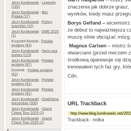
Jerzy Konikowski
-
Legendy
znaczenia jak dobrze grasz,
(193)
Jerzy Konikowski
-
Bez
wyników, kiedy masz przegra
Polaka (37)
Borys Gelfand –
wicemistrz
Jerzy Konikowski
-
Polscy
szachiści (10)
że debiut to najważniejsza cz
Jerzy Konikowski
-
DME 2025
(1)
muszę silnie obciążać mózg.
Krzysztof Kledzik
-
Polskie
Magnus Carlsen
– mistrz ś
występy (83)
Jerzy Konikowski
-
Gens una
otwarciami (przed meczem z
sumus (123)
środkową opanowuje się dzięk
Jerzy Konikowski
-
Polskie
występy (87)
trenowałem tych faz gry, któr
Dominik
-
Polskie występy
(83)
Cdn.
Jerzy Konikowski
-
Polskie
występy (81)
Jerzy Konikowski
-
Polskie
występy (81)
Jerzy Konikowski
-
Goldchess
URL Trackback
prezentuje (300)
Jerzy Konikowski
-
Grand
Chess Tour 2025 (2)
Jerzy Konikowski
-
Grand
Trackback - notka
Chess Tour 2025 (2)