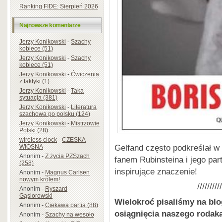
Ranking FIDE: Sierpień 2026
Najnowsze komentarze
Jerzy Konikowski
-
Szachy
kobiece (51)
Jerzy Konikowski
-
Szachy
kobiece (51)
Jerzy Konikowski
-
Ćwiczenia
z taktyki (1)
Jerzy Konikowski
-
Taka
sytuacja (381)
Jerzy Konikowski
-
Literatura
szachowa po polsku (124)
Jerzy Konikowski
-
Mistrzowie
Polski (28)
wireless clock
-
CZESKA
Gelfand często podkreślał w 
WIOSNA
Anonim
-
Z życia PZSzach
fanem Rubinsteina i jego part
(258)
inspirujące znaczenie!
Anonim
-
Magnus Carlsen
nowym królem!
//////////
Anonim
-
Ryszard
Gąsiorowski
Wielokroć pisaliśmy na blo
Anonim
-
Ciekawa partia (88)
osiągnięcia naszego rodaka
Anonim
-
Szachy na wesoło