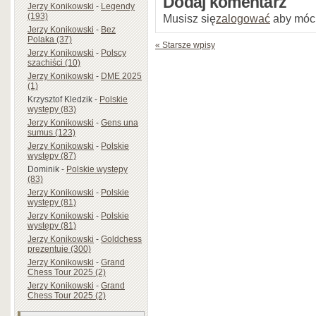
Dodaj komentarz
Jerzy Konikowski
-
Legendy
(193)
Musisz się
zalogować
aby móc
Jerzy Konikowski
-
Bez
Polaka (37)
« Starsze wpisy
Jerzy Konikowski
-
Polscy
szachiści (10)
Jerzy Konikowski
-
DME 2025
(1)
Krzysztof Kledzik
-
Polskie
występy (83)
Jerzy Konikowski
-
Gens una
sumus (123)
Jerzy Konikowski
-
Polskie
występy (87)
Dominik
-
Polskie występy
(83)
Jerzy Konikowski
-
Polskie
występy (81)
Jerzy Konikowski
-
Polskie
występy (81)
Jerzy Konikowski
-
Goldchess
prezentuje (300)
Jerzy Konikowski
-
Grand
Chess Tour 2025 (2)
Jerzy Konikowski
-
Grand
Chess Tour 2025 (2)