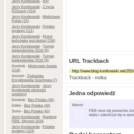
Jerzy Konikowski
-
RIP
Jerzy Konikowski
-
Z życia
PZSzach (253)
Jerzy Konikowski
-
Mistrzowie
Polski (25)
Jerzy Konikowski
-
Polskie
występy (111)
Jerzy Konikowski
-
Przed
końcówką jest debiut (236)
Jerzy Konikowski
-
Turniej
pretendentów 2026 (9)
Jerzy Konikowski
-
Turniej
URL Trackback
pretendentów 2026 (9)
Dominik
-
Mistrzowie świata
(219)
Anonim
-
Żydowska
Trackback - notka
Encyklopedia Szachowa (7)
Jerzy Konikowski
-
Jerzy
Konikowski obchodzi
Jedna odpowiedź
urodziny!
Dominik
-
Bez Polaka (40)
Marcin
Editor
-
Bez Polaka (40)
FIDE musi się poważnie za
Sonix
-
Bez Polaka (40)
słaby i zakońćzył się w spo
Jerzy Konikowski
-
Ranking
FIDE: Styczeń 2026
Jerzy Konikowski
-
Polskie
występy (103)