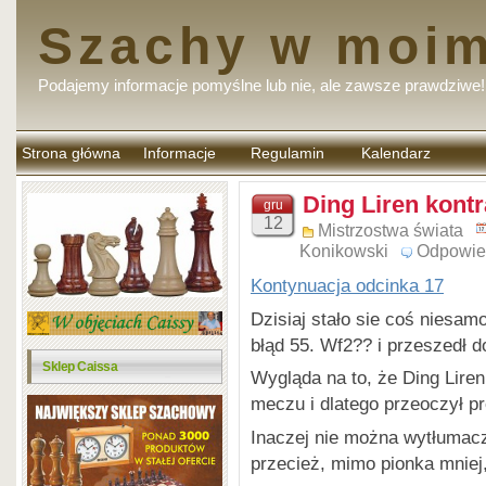
Szachy w moim
Podajemy informacje pomyślne lub nie, ale zawsze prawdziwe!
Strona główna
Informacje
Regulamin
Kalendarz
komentarzy
Ding Liren kont
gru
12
Mistrzostwa świata
Konikowski
Odpowie
Kontynuacja odcinka 17
Dzisiaj stało sie coś niesam
błąd 55. Wf2?? i przeszedł d
Sklep Caissa
Wygląda na to, że Ding Liren
meczu i dlatego przeoczył 
Inaczej nie można wytłumac
przecież, mimo pionka mniej