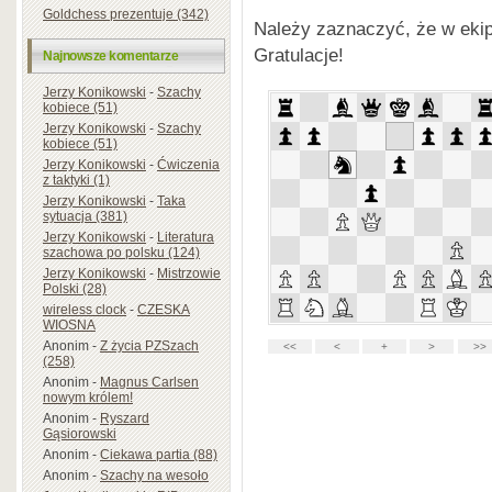
Goldchess prezentuje (342)
Należy zaznaczyć, że w eki
Gratulacje!
Najnowsze komentarze
Jerzy Konikowski
-
Szachy
kobiece (51)
Jerzy Konikowski
-
Szachy
kobiece (51)
Jerzy Konikowski
-
Ćwiczenia
z taktyki (1)
Jerzy Konikowski
-
Taka
sytuacja (381)
Jerzy Konikowski
-
Literatura
szachowa po polsku (124)
Jerzy Konikowski
-
Mistrzowie
Polski (28)
wireless clock
-
CZESKA
WIOSNA
Anonim
-
Z życia PZSzach
(258)
Anonim
-
Magnus Carlsen
nowym królem!
Anonim
-
Ryszard
Gąsiorowski
Anonim
-
Ciekawa partia (88)
Anonim
-
Szachy na wesoło