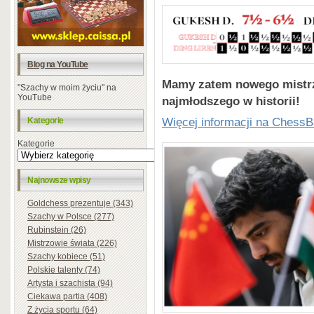
Blog na YouTube
Mamy zatem nowego mistrza
"Szachy w moim życiu" na
YouTube
najmłodszego w historii!
Więcej informacji na Chess
Kategorie
Kategorie
Najnowsze wpisy
Goldchess prezentuje (343)
Szachy w Polsce (277)
Rubinstein (26)
Mistrzowie świata (226)
Szachy kobiece (51)
Polskie talenty (74)
Artysta i szachista (94)
Ciekawa partia (408)
Z życia sportu (64)