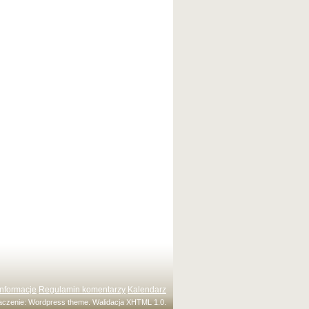
Informacje
Regulamin komentarzy
Kalendarz
maczenie:
Wordpress theme
. Walidacja
XHTML 1.0
.