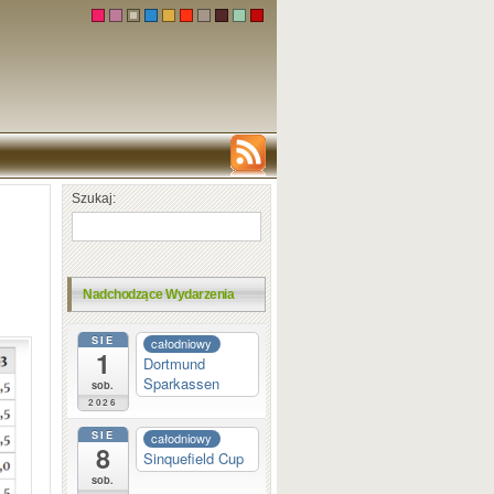
Szukaj:
Nadchodzące Wydarzenia
SIE
całodniowy
1
Dortmund
Sparkassen
sob.
2026
SIE
całodniowy
8
Sinquefield Cup
sob.