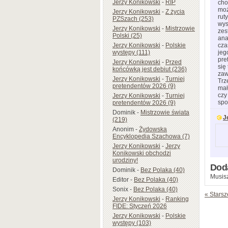
Jerzy Konikowski
-
RIP
cho
moż
Jerzy Konikowski
-
Z życia
rut
PZSzach (253)
wys
Jerzy Konikowski
-
Mistrzowie
zes
Polski (25)
ana
Jerzy Konikowski
-
Polskie
cza
występy (111)
jeg
pre
Jerzy Konikowski
-
Przed
się
końcówką jest debiut (236)
zaw
Jerzy Konikowski
-
Turniej
Trz
pretendentów 2026 (9)
mał
czy
Jerzy Konikowski
-
Turniej
spo
pretendentów 2026 (9)
Dominik
-
Mistrzowie świata
J
(219)
Anonim
-
Żydowska
Encyklopedia Szachowa (7)
Jerzy Konikowski
-
Jerzy
Konikowski obchodzi
urodziny!
Dod
Dominik
-
Bez Polaka (40)
Musisz
Editor
-
Bez Polaka (40)
Sonix
-
Bez Polaka (40)
« Starsz
Jerzy Konikowski
-
Ranking
FIDE: Styczeń 2026
Jerzy Konikowski
-
Polskie
występy (103)