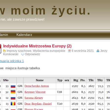
w moim życiu.
nie, ale zawsze prawdziwe!
lamin
Kalendarz
tarzy
Indywidualne Mistrzostwa Europy (2)
Imprezy szachowe
,
Wydarzenia europejskie
6 września 2021
Jerzy
Konikowski
Odpowiedz
nuacja odcinka 1
we miejsca ilustruje tabelka