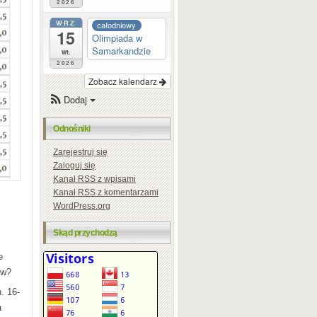
2026
WRZ
całodniowy
15
Olimpiada w
Samarkandzie
wt.
2026
Zobacz kalendarz
Dodaj
Odnośniki
Zarejestruj się
Zaloguj się
Kanał
RSS
z wpisami
Kanał
RSS
z komentarzami
WordPress.org
Skąd przychodzą
e
ów?
. 16-
a