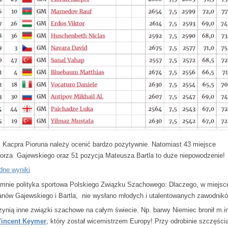
 Kacpra Pioruna należy ocenić bardzo pozytywnie. Natomiast 43 miejsce
orza Gajewskiego oraz 51 pozycja Mateusza Bartla to duże niepowodzenie!
dne wyniki
 mnie polityka sportowa Polskiego Związku Szachowego: Dlaczego, w miejsc
anów Gajewskiego i Bartla, nie wysłano młodych i utalentowanych zawodnik
zynią inne związki szachowe na całym świecie. Np. barwy Niemiec bronił m.in
incent Keymer
, który został wicemistrzem Europy! Przy odrobinie szczęści