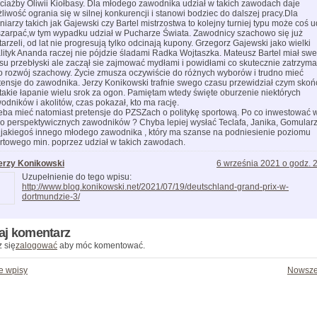
ciażby Oliwii Kiołbasy. Dla młodego zawodnika udział w takich zawodach daje
liwość ogrania się w silnej konkurencji i stanowi bodziec do dalszej pracy.Dla
yniarzy takich jak Gajewski czy Bartel mistrzostwa to kolejny turniej typu może coś 
zarpać,w tym wypadku udział w Pucharze Świata. Zawodnicy szachowo się już
tarzeli, od lat nie progresują tylko odcinają kupony. Grzegorz Gajewski jako wielki
lityk Ananda raczej nie pójdzie śladami Radka Wojtaszka. Mateusz Bartel miał sw
su przebłyski ale zaczął sie zajmować mydłami i powidłami co skutecznie zatrzyma
o rozwój szachowy. Życie zmusza oczywiście do różnych wyborów i trudno mieć
tensje do zawodnika. Jerzy Konikowski trafnie swego czasu przewidział czym skoń
 takie łapanie wielu srok za ogon. Pamiętam wtedy święte oburzenie niektórych
odników i akolitów, czas pokazał, kto ma rację.
eba mieć natomiast pretensje do PZSZach o politykę sportową. Po co inwestować 
o perspektywicznych zawodników ? Chyba lepiej wysłać Teclafa, Janika, Gomular
 jakiegoś innego młodego zawodnika , który ma szanse na podniesienie poziomu
rtowego min. poprzez udział w takich zawodach.
erzy Konikowski
6 września 2021 o godz. 
Uzupełnienie do tego wpisu:
http://www.blog.konikowski.net/2021/07/19/deutschland-grand-prix-w-
dortmundzie-3/
aj komentarz
 się
zalogować
aby móc komentować.
e wpisy
Nowsze