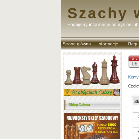
Szachy 
Podajemy informacje pomyślne lub 
Strona główna
Informacje
Regu
komen
wrz
06
Konty
Czoło
Sklep Caissa