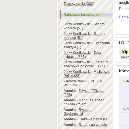
mógłb
Taka sytuacja (382)
Demc
Najnowsze komentarze
Parti
Jerzy Konikowski
-
Szachy
kobiece (51)
Jerzy Konikowski
-
Szachy
kobiece (51)
URL 
Jerzy Konikowski
-
Ćwiczenia
z taktyki (1)
Jerzy Konikowski
-
Taka
sytuacja (381)
Trackb
Jerzy Konikowski
-
Literatura
szachowa po polsku (124)
Komen
Jerzy Konikowski
-
Mistrzowie
Polski (28)
wireless clock
-
CZESKA
J
WIOSNA
Anonim
-
Z życia PZSzach
(258)
Anonim
-
Magnus Carlsen
nowym królem!
slaw
Anonim
-
Ryszard
Gąsiorowski
Anonim
-
Ciekawa partia (88)
Anonim
-
Szachy na wesoło