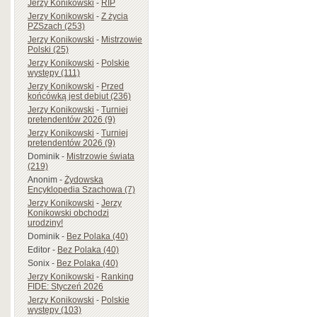
Jerzy Konikowski
-
RIP
Jerzy Konikowski
-
Z życia
PZSzach (253)
Jerzy Konikowski
-
Mistrzowie
Polski (25)
Jerzy Konikowski
-
Polskie
występy (111)
Jerzy Konikowski
-
Przed
końcówką jest debiut (236)
Jerzy Konikowski
-
Turniej
pretendentów 2026 (9)
Jerzy Konikowski
-
Turniej
pretendentów 2026 (9)
Dominik
-
Mistrzowie świata
(219)
Anonim
-
Żydowska
Encyklopedia Szachowa (7)
Jerzy Konikowski
-
Jerzy
Konikowski obchodzi
urodziny!
Dominik
-
Bez Polaka (40)
Editor
-
Bez Polaka (40)
Sonix
-
Bez Polaka (40)
Jerzy Konikowski
-
Ranking
FIDE: Styczeń 2026
Jerzy Konikowski
-
Polskie
występy (103)