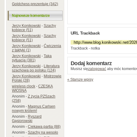
Goldchess prezentuje (342)
Najnowsze komentarze
Jerzy Konikowski
-
Szachy
kobiece (51)
URL Trackback
Jerzy Konikowski
-
Szachy
kobiece (51)
Jerzy Konikowski
-
Ćwiczenia
Trackback - notka
z taktyki (1)
Jerzy Konikowski
-
Taka
sytuacja (381)
Dodaj komentarz
Jerzy Konikowski
-
Literatura
Musisz się
zalogować
aby móc komento
szachowa po polsku (124)
Jerzy Konikowski
-
Mistrzowie
« Starsze wpisy
Polski (28)
wireless clock
-
CZESKA
WIOSNA
Anonim
-
Z życia PZSzach
(258)
Anonim
-
Magnus Carlsen
nowym królem!
Anonim
-
Ryszard
Gąsiorowski
Anonim
-
Ciekawa partia (88)
Anonim
-
Szachy na wesoło