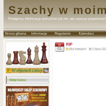
Szachy w moim
Podajemy informacje pomyślne lub nie, ale zawsze prawdziwe!
Strona główna
Informacje
Regulamin
Kalendarz
komentarzy
RIP
lip
01
Bez kategorii
1 lipca 20
Sklep Caissa