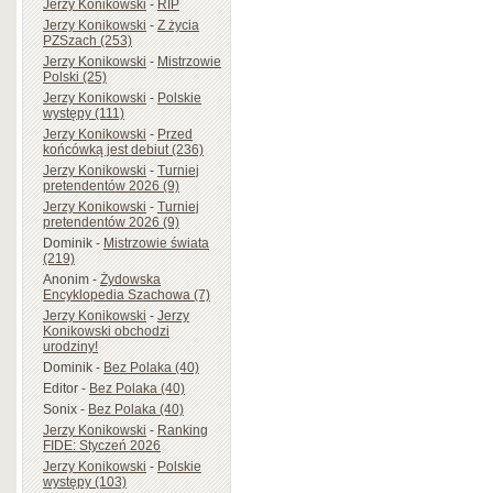
Jerzy Konikowski
-
RIP
Jerzy Konikowski
-
Z życia
PZSzach (253)
Jerzy Konikowski
-
Mistrzowie
Polski (25)
Jerzy Konikowski
-
Polskie
występy (111)
Jerzy Konikowski
-
Przed
końcówką jest debiut (236)
Jerzy Konikowski
-
Turniej
pretendentów 2026 (9)
Jerzy Konikowski
-
Turniej
pretendentów 2026 (9)
Dominik
-
Mistrzowie świata
(219)
Anonim
-
Żydowska
Encyklopedia Szachowa (7)
Jerzy Konikowski
-
Jerzy
Konikowski obchodzi
urodziny!
Dominik
-
Bez Polaka (40)
Editor
-
Bez Polaka (40)
Sonix
-
Bez Polaka (40)
Jerzy Konikowski
-
Ranking
FIDE: Styczeń 2026
Jerzy Konikowski
-
Polskie
występy (103)