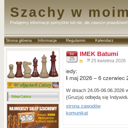
Szachy w moim
Podajemy informacje pomyślne lub nie, ale zawsze prawdziwe!
Strona główna
Informacje
Regulamin
Kalendarz
komentarzy
IMEK Batumi
kw.
25
25 kwietnia 2026
Kiedy:
24 maj 2026 – 6 czerwiec
W dniach 24.05-06.06.2026 
(Gruzja) odbędą się Indywid
Sklep Caissa
strona zawodów
komunikat