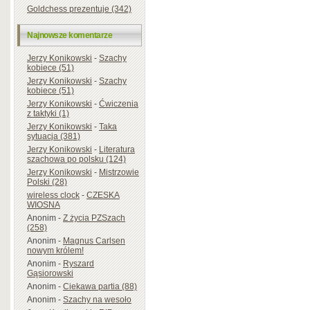
Goldchess prezentuje (342)
Najnowsze komentarze
Jerzy Konikowski
-
Szachy
kobiece (51)
Jerzy Konikowski
-
Szachy
kobiece (51)
Jerzy Konikowski
-
Ćwiczenia
z taktyki (1)
Jerzy Konikowski
-
Taka
sytuacja (381)
Jerzy Konikowski
-
Literatura
szachowa po polsku (124)
Jerzy Konikowski
-
Mistrzowie
Polski (28)
wireless clock
-
CZESKA
WIOSNA
Anonim
-
Z życia PZSzach
(258)
Anonim
-
Magnus Carlsen
nowym królem!
Anonim
-
Ryszard
Gąsiorowski
Anonim
-
Ciekawa partia (88)
Anonim
-
Szachy na wesoło