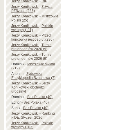
Jerzy Konikowski
-
RIP
Jerzy Konikowski
-
Z życia
PZSzach (253)
Jerzy Konikowski
-
Mistrzowie
Polski (25)
Jerzy Konikowski
-
Polskie
występy (111)
Jerzy Konikowski
-
Przed
końcówką jest debiut (236)
Jerzy Konikowski
-
Turniej
pretendentów 2026 (9)
Jerzy Konikowski
-
Turniej
pretendentów 2026 (9)
Dominik
-
Mistrzowie świata
(219)
Anonim
-
Żydowska
Encyklopedia Szachowa (7)
Jerzy Konikowski
-
Jerzy
Konikowski obchodzi
urodziny!
Dominik
-
Bez Polaka (40)
Editor
-
Bez Polaka (40)
Sonix
-
Bez Polaka (40)
Jerzy Konikowski
-
Ranking
FIDE: Styczeń 2026
Jerzy Konikowski
-
Polskie
występy (103)