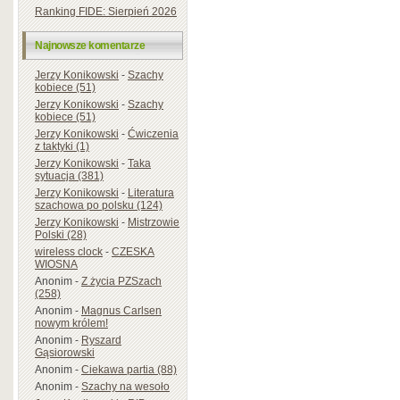
Ranking FIDE: Sierpień 2026
Najnowsze komentarze
Jerzy Konikowski
-
Szachy
kobiece (51)
Jerzy Konikowski
-
Szachy
kobiece (51)
Jerzy Konikowski
-
Ćwiczenia
z taktyki (1)
Jerzy Konikowski
-
Taka
sytuacja (381)
Jerzy Konikowski
-
Literatura
szachowa po polsku (124)
Jerzy Konikowski
-
Mistrzowie
Polski (28)
wireless clock
-
CZESKA
WIOSNA
Anonim
-
Z życia PZSzach
(258)
Anonim
-
Magnus Carlsen
nowym królem!
Anonim
-
Ryszard
Gąsiorowski
Anonim
-
Ciekawa partia (88)
Anonim
-
Szachy na wesoło