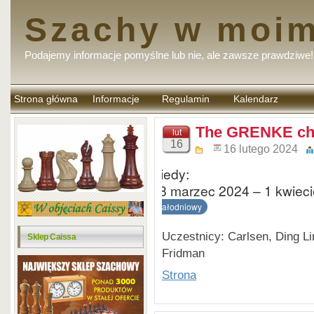
Szachy w moim
Podajemy informacje pomyślne lub nie, ale zawsze prawdziwe!
Strona główna
Informacje
Regulamin
Kalendarz
komentarzy
The GRENKE che
lut
16
16 lutego 2024
Kiedy:
28 marzec 2024 – 1 kwiec
całodniowy
Uczestnicy: Carlsen, Ding Li
Sklep Caissa
Fridman
Strona