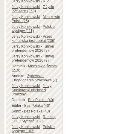
Jerzy Konikowski
-
RIP
Jerzy Konikowski
-
Z życia
PZSzach (253)
Jerzy Konikowski
-
Mistrzowie
Polski (25)
Jerzy Konikowski
-
Polskie
występy (111)
Jerzy Konikowski
-
Przed
końcówką jest debiut (236)
Jerzy Konikowski
-
Turniej
pretendentów 2026 (9)
Jerzy Konikowski
-
Turniej
pretendentów 2026 (9)
Dominik
-
Mistrzowie świata
(219)
Anonim
-
Żydowska
Encyklopedia Szachowa (7)
Jerzy Konikowski
-
Jerzy
Konikowski obchodzi
urodziny!
Dominik
-
Bez Polaka (40)
Editor
-
Bez Polaka (40)
Sonix
-
Bez Polaka (40)
Jerzy Konikowski
-
Ranking
FIDE: Styczeń 2026
Jerzy Konikowski
-
Polskie
występy (103)