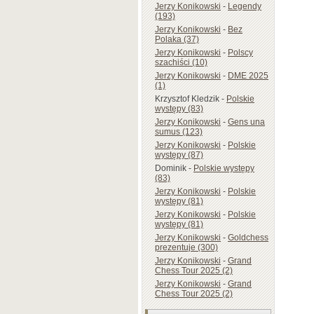
Jerzy Konikowski
-
Legendy
(193)
Jerzy Konikowski
-
Bez
Polaka (37)
Jerzy Konikowski
-
Polscy
szachiści (10)
Jerzy Konikowski
-
DME 2025
(1)
Krzysztof Kledzik
-
Polskie
występy (83)
Jerzy Konikowski
-
Gens una
sumus (123)
Jerzy Konikowski
-
Polskie
występy (87)
Dominik
-
Polskie występy
(83)
Jerzy Konikowski
-
Polskie
występy (81)
Jerzy Konikowski
-
Polskie
występy (81)
Jerzy Konikowski
-
Goldchess
prezentuje (300)
Jerzy Konikowski
-
Grand
Chess Tour 2025 (2)
Jerzy Konikowski
-
Grand
Chess Tour 2025 (2)