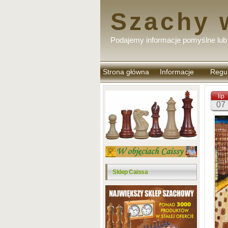
Szachy 
Podajemy informacje pomyślne lub 
Strona główna
Informacje
Regu
komen
lip
07
Sklep Caissa