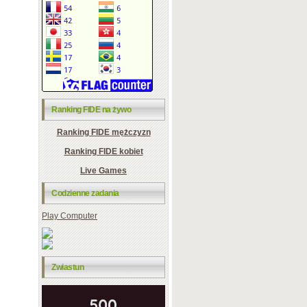
Ranking FIDE na żywo
Ranking FIDE mężczyzn
Ranking FIDE kobiet
Live Games
Codzienne zadania
Play Computer
Zwiastun