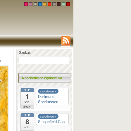
Szukaj:
z
Nadchodzące Wydarzenia
SIE
całodniowy
1
Dortmund
Sparkassen
sob.
2026
SIE
całodniowy
8
Sinquefield Cup
sob.