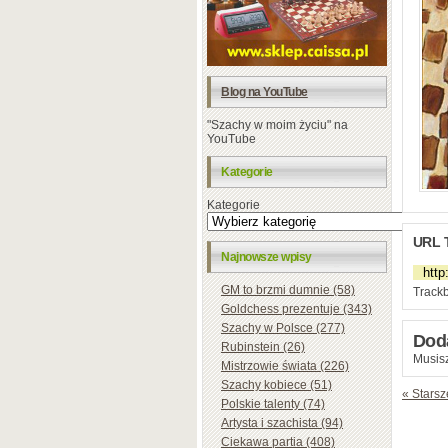
Blog na YouTube
"Szachy w moim życiu" na
YouTube
Kategorie
Kategorie
URL 
Najnowsze wpisy
GM to brzmi dumnie (58)
Trackb
Goldchess prezentuje (343)
Szachy w Polsce (277)
Dod
Rubinstein (26)
Musisz
Mistrzowie świata (226)
Szachy kobiece (51)
« Starsz
Polskie talenty (74)
Artysta i szachista (94)
Ciekawa partia (408)