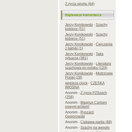
Z życia sportu (64)
Najnowsze komentarze
Jerzy Konikowski
-
Szachy
kobiece (51)
Jerzy Konikowski
-
Szachy
kobiece (51)
Jerzy Konikowski
-
Ćwiczenia
z taktyki (1)
Jerzy Konikowski
-
Taka
sytuacja (381)
Jerzy Konikowski
-
Literatura
szachowa po polsku (124)
Jerzy Konikowski
-
Mistrzowie
Polski (28)
wireless clock
-
CZESKA
WIOSNA
Anonim
-
Z życia PZSzach
(258)
Anonim
-
Magnus Carlsen
nowym królem!
Anonim
-
Ryszard
Gąsiorowski
Anonim
-
Ciekawa partia (88)
Anonim
-
Szachy na wesoło