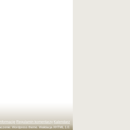
Informacje
Regulamin komentarzy
Kalendarz
maczenie:
Wordpress theme
. Walidacja
XHTML 1.0
.