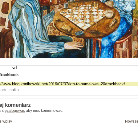
Trackback
ack - notka
aj komentarz
 się
zalogować
aby móc komentować.
e wpisy
Nowsze