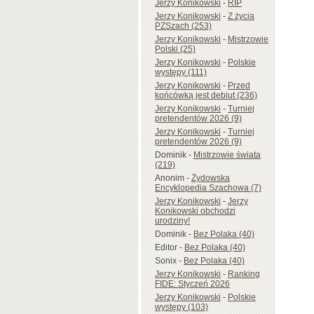
Jerzy Konikowski
-
RIP
Jerzy Konikowski
-
Z życia
PZSzach (253)
Jerzy Konikowski
-
Mistrzowie
Polski (25)
Jerzy Konikowski
-
Polskie
występy (111)
Jerzy Konikowski
-
Przed
końcówką jest debiut (236)
Jerzy Konikowski
-
Turniej
pretendentów 2026 (9)
Jerzy Konikowski
-
Turniej
pretendentów 2026 (9)
Dominik
-
Mistrzowie świata
(219)
Anonim
-
Żydowska
Encyklopedia Szachowa (7)
Jerzy Konikowski
-
Jerzy
Konikowski obchodzi
urodziny!
Dominik
-
Bez Polaka (40)
Editor
-
Bez Polaka (40)
Sonix
-
Bez Polaka (40)
Jerzy Konikowski
-
Ranking
FIDE: Styczeń 2026
Jerzy Konikowski
-
Polskie
występy (103)