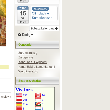
2026
WRZ
całodniowy
15
Olimpiada w
Samarkandzie
wt.
2026
Zobacz kalendarz
Dodaj
Odnośniki
Zarejestruj się
Zaloguj się
Kanał
RSS
z wpisami
Kanał
RSS
z komentarzami
WordPress.org
Skąd przychodzą
 wpisy »