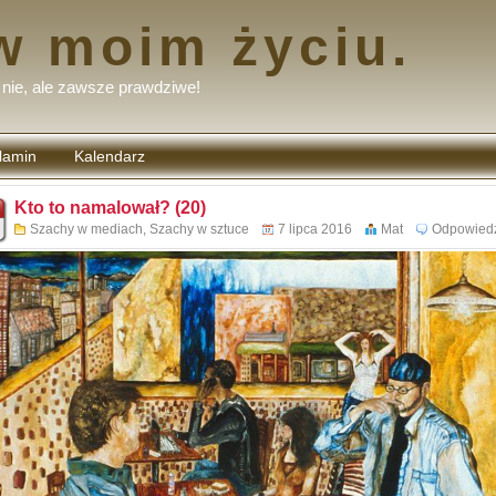
w moim życiu.
nie, ale zawsze prawdziwe!
lamin
Kalendarz
tarzy
Kto to namalował? (20)
Szachy w mediach
,
Szachy w sztuce
7 lipca 2016
Mat
Odpowied