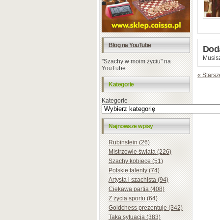
Blog na YouTube
Dod
Musisz
"Szachy w moim życiu" na
YouTube
« Starsz
Kategorie
Kategorie
Najnowsze wpisy
Rubinstein (26)
Mistrzowie świata (226)
Szachy kobiece (51)
Polskie talenty (74)
Artysta i szachista (94)
Ciekawa partia (408)
Z życia sportu (64)
Goldchess prezentuje (342)
Taka sytuacja (383)