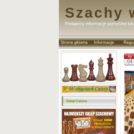
Szachy 
Podajemy informacje pomyślne lub 
Strona główna
Informacje
Regu
komen
lip
04
Sklep Caissa