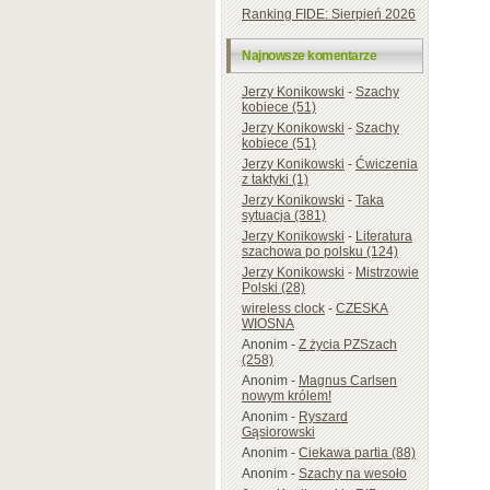
Ranking FIDE: Sierpień 2026
Najnowsze komentarze
Jerzy Konikowski
-
Szachy
kobiece (51)
Jerzy Konikowski
-
Szachy
kobiece (51)
Jerzy Konikowski
-
Ćwiczenia
z taktyki (1)
Jerzy Konikowski
-
Taka
sytuacja (381)
Jerzy Konikowski
-
Literatura
szachowa po polsku (124)
Jerzy Konikowski
-
Mistrzowie
Polski (28)
wireless clock
-
CZESKA
WIOSNA
Anonim
-
Z życia PZSzach
(258)
Anonim
-
Magnus Carlsen
nowym królem!
Anonim
-
Ryszard
Gąsiorowski
Anonim
-
Ciekawa partia (88)
Anonim
-
Szachy na wesoło