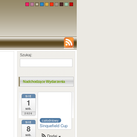
Szukaj:
Nadchodzące Wydarzenia
SIE
całodniowy
1
Dortmund
Sparkassen
sob.
2026
całodniowy
SIE
Sinquefield Cup
8
sob.
Dodaj