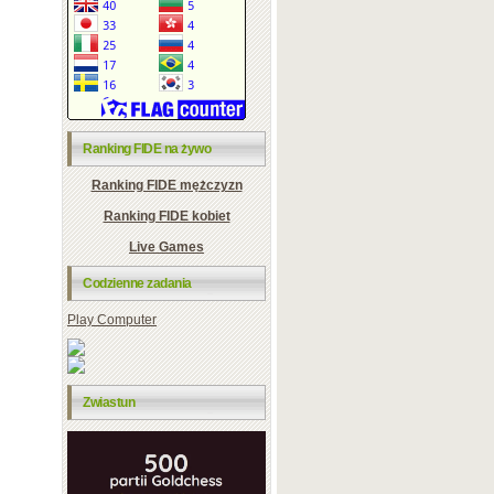
Ranking FIDE na żywo
Ranking FIDE mężczyzn
Ranking FIDE kobiet
Live Games
Codzienne zadania
Play Computer
Zwiastun