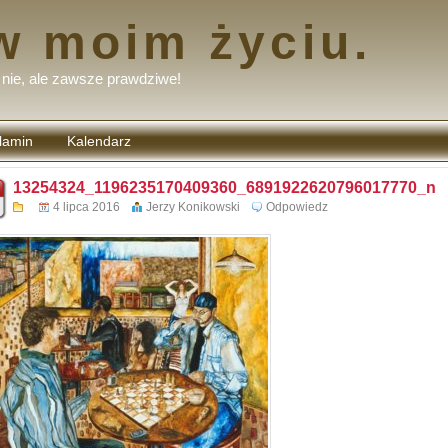
w moim życiu.
nie, ale zawsze prawdziwe!
lamin
Kalendarz
tarzy
13254324_1196235170409360_6891922620796017770_n
4 lipca 2016
Jerzy Konikowski
Odpowiedz