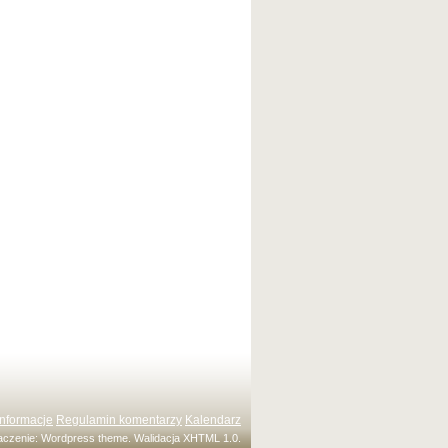
Informacje
Regulamin komentarzy
Kalendarz
maczenie:
Wordpress theme
. Walidacja
XHTML 1.0
.