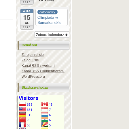
2026
WRZ
całodniowy
15
Olimpiada w
Samarkandzie
wt.
2026
Zobacz kalendarz
Odnośniki
Zarejestruj się
Zaloguj się
Kanał
RSS
z wpisami
Kanał
RSS
z komentarzami
WordPress.org
Skąd przychodzą