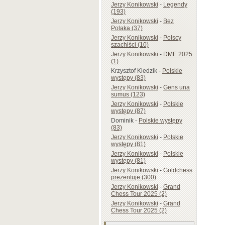
Jerzy Konikowski
-
Legendy
(193)
Jerzy Konikowski
-
Bez
Polaka (37)
Jerzy Konikowski
-
Polscy
szachiści (10)
Jerzy Konikowski
-
DME 2025
(1)
Krzysztof Kledzik
-
Polskie
występy (83)
Jerzy Konikowski
-
Gens una
sumus (123)
Jerzy Konikowski
-
Polskie
występy (87)
Dominik
-
Polskie występy
(83)
Jerzy Konikowski
-
Polskie
występy (81)
Jerzy Konikowski
-
Polskie
występy (81)
Jerzy Konikowski
-
Goldchess
prezentuje (300)
Jerzy Konikowski
-
Grand
Chess Tour 2025 (2)
Jerzy Konikowski
-
Grand
Chess Tour 2025 (2)