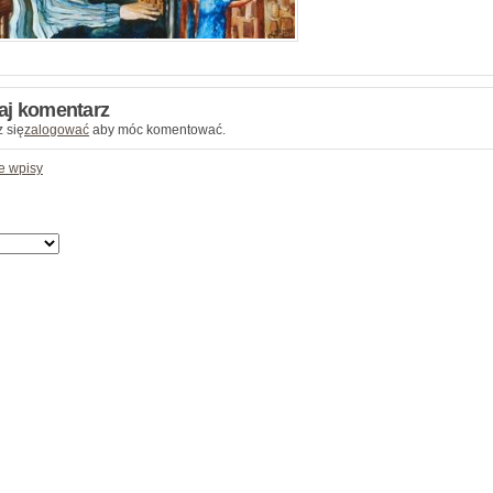
aj komentarz
 się
zalogować
aby móc komentować.
e wpisy