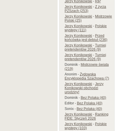
Jerzy Konikowski
-
RIP
Jerzy Konikowski
-
Z życia
PZSzach (253)
Jerzy Konikowski
-
Mistrzowie
Polski (25)
Jerzy Konikowski
-
Polskie
występy (111)
Jerzy Konikowski
-
Przed
końcówką jest debiut (236)
Jerzy Konikowski
-
Turniej
pretendentów 2026 (9)
Jerzy Konikowski
-
Turniej
pretendentów 2026 (9)
Dominik
-
Mistrzowie świata
(219)
Anonim
-
Żydowska
Encyklopedia Szachowa (7)
Jerzy Konikowski
-
Jerzy
Konikowski obchodzi
urodziny!
Dominik
-
Bez Polaka (40)
Editor
-
Bez Polaka (40)
Sonix
-
Bez Polaka (40)
Jerzy Konikowski
-
Ranking
FIDE: Styczeń 2026
Jerzy Konikowski
-
Polskie
występy (103)