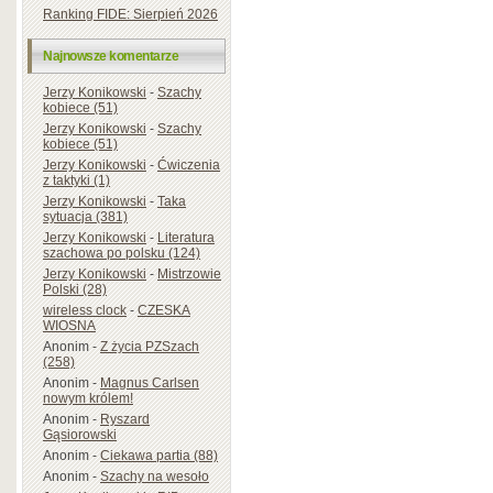
Ranking FIDE: Sierpień 2026
Najnowsze komentarze
Jerzy Konikowski
-
Szachy
kobiece (51)
Jerzy Konikowski
-
Szachy
kobiece (51)
Jerzy Konikowski
-
Ćwiczenia
z taktyki (1)
Jerzy Konikowski
-
Taka
sytuacja (381)
Jerzy Konikowski
-
Literatura
szachowa po polsku (124)
Jerzy Konikowski
-
Mistrzowie
Polski (28)
wireless clock
-
CZESKA
WIOSNA
Anonim
-
Z życia PZSzach
(258)
Anonim
-
Magnus Carlsen
nowym królem!
Anonim
-
Ryszard
Gąsiorowski
Anonim
-
Ciekawa partia (88)
Anonim
-
Szachy na wesoło