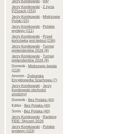
Jerzy Konikowski
-
RIP
Jerzy Konikowski
-
Z życia
PZSzach (253)
Jerzy Konikowski
-
Mistrzowie
Polski (25)
Jerzy Konikowski
-
Polskie
występy (111)
Jerzy Konikowski
-
Przed
końcówką jest debiut (236)
Jerzy Konikowski
-
Turniej
pretendentów 2026 (9)
Jerzy Konikowski
-
Turniej
pretendentów 2026 (9)
Dominik
-
Mistrzowie świata
(219)
Anonim
-
Żydowska
Encyklopedia Szachowa (7)
Jerzy Konikowski
-
Jerzy
Konikowski obchodzi
urodziny!
Dominik
-
Bez Polaka (40)
Editor
-
Bez Polaka (40)
Sonix
-
Bez Polaka (40)
Jerzy Konikowski
-
Ranking
FIDE: Styczeń 2026
Jerzy Konikowski
-
Polskie
występy (103)