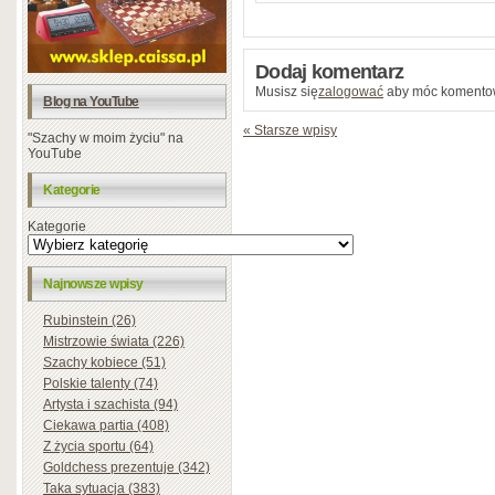
Dodaj komentarz
Musisz się
zalogować
aby móc komento
Blog na YouTube
« Starsze wpisy
"Szachy w moim życiu" na
YouTube
Kategorie
Kategorie
Najnowsze wpisy
Rubinstein (26)
Mistrzowie świata (226)
Szachy kobiece (51)
Polskie talenty (74)
Artysta i szachista (94)
Ciekawa partia (408)
Z życia sportu (64)
Goldchess prezentuje (342)
Taka sytuacja (383)