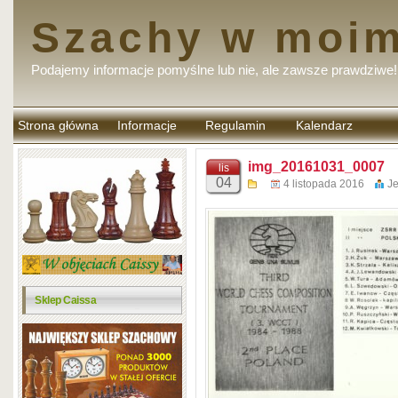
Szachy w moim
Podajemy informacje pomyślne lub nie, ale zawsze prawdziwe!
Strona główna
Informacje
Regulamin
Kalendarz
komentarzy
img_20161031_0007
lis
04
4 listopada 2016
Je
Sklep Caissa