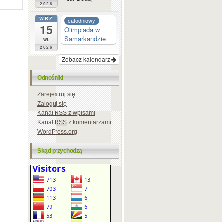
2026
WRZ
całodniowy
15
Olimpiada w
Samarkandzie
wt.
2026
Zobacz kalendarz
Odnośniki
Zarejestruj się
Zaloguj się
Kanał
RSS
z wpisami
Kanał
RSS
z komentarzami
WordPress.org
Skąd przychodzą