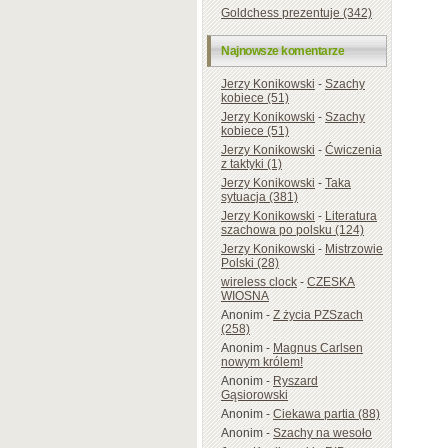
Goldchess prezentuje (342)
Najnowsze komentarze
Jerzy Konikowski
-
Szachy
kobiece (51)
Jerzy Konikowski
-
Szachy
kobiece (51)
Jerzy Konikowski
-
Ćwiczenia
z taktyki (1)
Jerzy Konikowski
-
Taka
sytuacja (381)
Jerzy Konikowski
-
Literatura
szachowa po polsku (124)
Jerzy Konikowski
-
Mistrzowie
Polski (28)
wireless clock
-
CZESKA
WIOSNA
Anonim
-
Z życia PZSzach
(258)
Anonim
-
Magnus Carlsen
nowym królem!
Anonim
-
Ryszard
Gąsiorowski
Anonim
-
Ciekawa partia (88)
Anonim
-
Szachy na wesoło