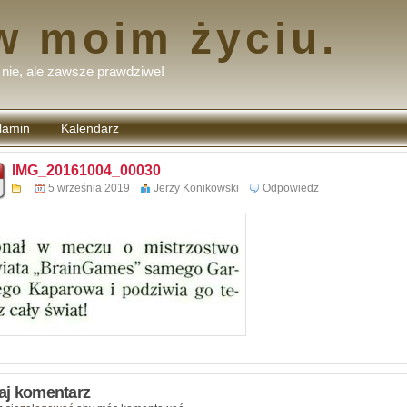
w moim życiu.
nie, ale zawsze prawdziwe!
lamin
Kalendarz
tarzy
IMG_20161004_00030
5 września 2019
Jerzy Konikowski
Odpowiedz
aj komentarz