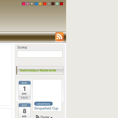
Szukaj:
Nadchodzące Wydarzenia
SIE
całodniowy
1
Dortmund
Sparkassen
sob.
2026
całodniowy
SIE
Sinquefield Cup
8
sob.
Dodaj