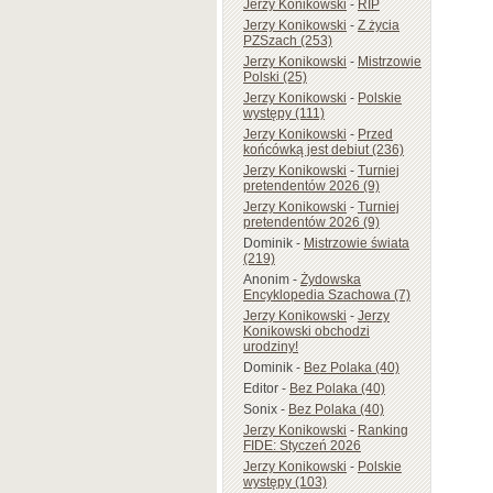
Jerzy Konikowski
-
RIP
Jerzy Konikowski
-
Z życia
PZSzach (253)
Jerzy Konikowski
-
Mistrzowie
Polski (25)
Jerzy Konikowski
-
Polskie
występy (111)
Jerzy Konikowski
-
Przed
końcówką jest debiut (236)
Jerzy Konikowski
-
Turniej
pretendentów 2026 (9)
Jerzy Konikowski
-
Turniej
pretendentów 2026 (9)
Dominik
-
Mistrzowie świata
(219)
Anonim
-
Żydowska
Encyklopedia Szachowa (7)
Jerzy Konikowski
-
Jerzy
Konikowski obchodzi
urodziny!
Dominik
-
Bez Polaka (40)
Editor
-
Bez Polaka (40)
Sonix
-
Bez Polaka (40)
Jerzy Konikowski
-
Ranking
FIDE: Styczeń 2026
Jerzy Konikowski
-
Polskie
występy (103)