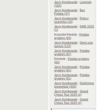
Jerzy Konikowski
-
Legendy
(193)
Jerzy Konikowski
-
Bez
Polaka (37)
Jerzy Konikowski
-
Polscy
szachiści (10)
Jerzy Konikowski
-
DME 2025
(1)
Krzysztof Kledzik
-
Polskie
występy (83)
Jerzy Konikowski
-
Gens una
sumus (123)
Jerzy Konikowski
-
Polskie
występy (87)
Dominik
-
Polskie występy
(83)
Jerzy Konikowski
-
Polskie
występy (81)
Jerzy Konikowski
-
Polskie
występy (81)
Jerzy Konikowski
-
Goldchess
prezentuje (300)
Jerzy Konikowski
-
Grand
Chess Tour 2025 (2)
Jerzy Konikowski
-
Grand
Chess Tour 2025 (2)