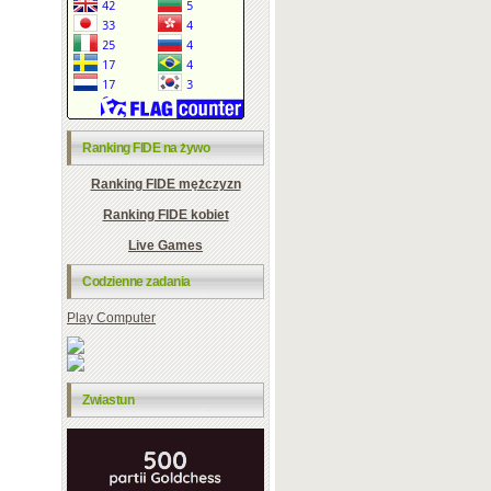
Ranking FIDE na żywo
Ranking FIDE mężczyzn
Ranking FIDE kobiet
Live Games
Codzienne zadania
Play Computer
Zwiastun