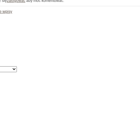
 się
zalogować
aby móc komentować.
e wpisy