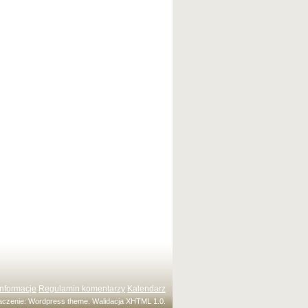
Informacje
Regulamin komentarzy
Kalendarz
maczenie:
Wordpress theme
. Walidacja
XHTML 1.0
.