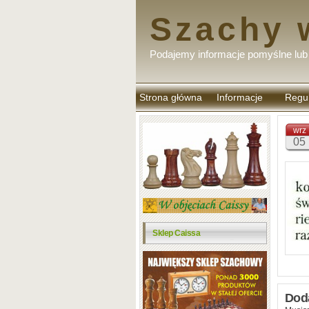
Szachy 
Podajemy informacje pomyślne lub 
Strona główna
Informacje
Regu
komen
wrz
05
Sklep Caissa
Dod