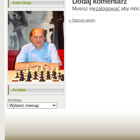
Dodaj komentarz
Autor bloga
Musisz się
zalogować
aby móc
« Starsze wpisy
Archiwa
Archiwa