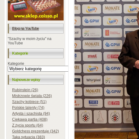
Blog na YouTube
"Szachy w moim życiu" na
YouTube
Kategorie
Kategorie
Najnowsze wpisy
Rubinstein (26)
Mistrzowie świata (226)
Szachy kobiece (51)
Polskie talenty (74)
Artysta i szachista (94)
Ciekawa partia (408)
Z życia sportu (64)
Goldchess prezentuje (342)
Taka sytuacja (383)