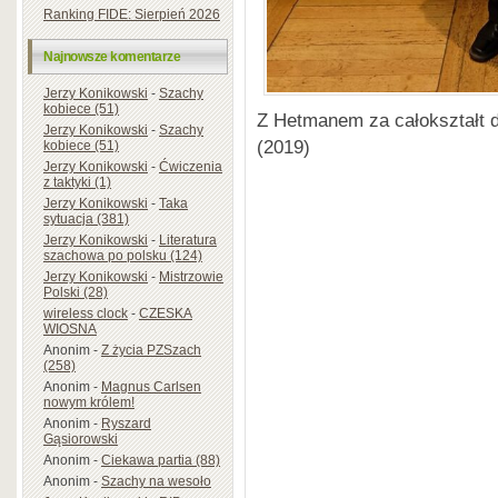
Ranking FIDE: Sierpień 2026
Najnowsze komentarze
Jerzy Konikowski
-
Szachy
kobiece (51)
Z Hetmanem za całokształt dz
Jerzy Konikowski
-
Szachy
(2019)
kobiece (51)
Jerzy Konikowski
-
Ćwiczenia
z taktyki (1)
Jerzy Konikowski
-
Taka
sytuacja (381)
Jerzy Konikowski
-
Literatura
szachowa po polsku (124)
Jerzy Konikowski
-
Mistrzowie
Polski (28)
wireless clock
-
CZESKA
WIOSNA
Anonim
-
Z życia PZSzach
(258)
Anonim
-
Magnus Carlsen
nowym królem!
Anonim
-
Ryszard
Gąsiorowski
Anonim
-
Ciekawa partia (88)
Anonim
-
Szachy na wesoło