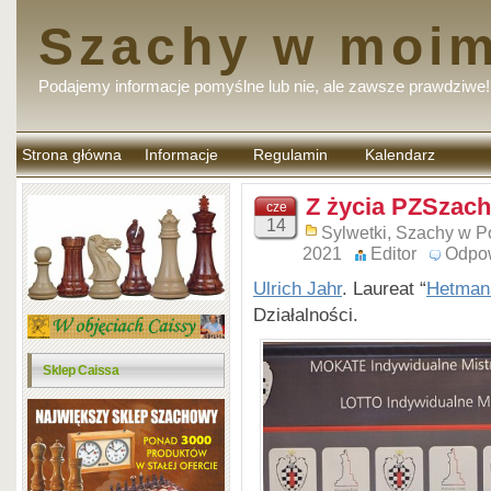
Szachy w moim
Podajemy informacje pomyślne lub nie, ale zawsze prawdziwe!
Strona główna
Informacje
Regulamin
Kalendarz
komentarzy
Z życia PZSzach
cze
14
Sylwetki
,
Szachy w P
2021
Editor
Odpo
Ulrich Jahr
. Laureat “
Hetman
Działalności.
Sklep Caissa