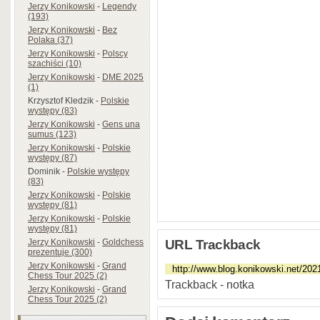
Jerzy Konikowski
-
Legendy
(193)
Jerzy Konikowski
-
Bez
Polaka (37)
Jerzy Konikowski
-
Polscy
szachiści (10)
Jerzy Konikowski
-
DME 2025
(1)
Krzysztof Kledzik
-
Polskie
występy (83)
Jerzy Konikowski
-
Gens una
sumus (123)
Jerzy Konikowski
-
Polskie
występy (87)
Dominik
-
Polskie występy
(83)
Jerzy Konikowski
-
Polskie
występy (81)
Jerzy Konikowski
-
Polskie
występy (81)
Jerzy Konikowski
-
Goldchess
URL Trackback
prezentuje (300)
Jerzy Konikowski
-
Grand
Chess Tour 2025 (2)
Trackback - notka
Jerzy Konikowski
-
Grand
Chess Tour 2025 (2)