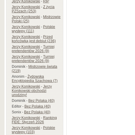
Jerzy Konikowski
-
RIP
Jerzy Konikowski
-
Z życia
PZSzach (253)
Jerzy Konikowski
-
Mistrzowie
Polski (25)
Jerzy Konikowski
-
Polskie
występy (111)
Jerzy Konikowski
-
Przed
końcówką jest debiut (236)
Jerzy Konikowski
-
Turniej
pretendentów 2026 (9)
Jerzy Konikowski
-
Turniej
pretendentów 2026 (9)
Dominik
-
Mistrzowie świata
(219)
Anonim
-
Żydowska
Encyklopedia Szachowa (7)
Jerzy Konikowski
-
Jerzy
Konikowski obchodzi
urodziny!
Dominik
-
Bez Polaka (40)
Editor
-
Bez Polaka (40)
Sonix
-
Bez Polaka (40)
Jerzy Konikowski
-
Ranking
FIDE: Styczeń 2026
Jerzy Konikowski
-
Polskie
występy (103)