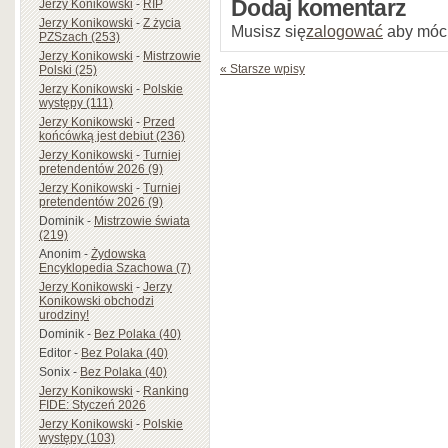
Dodaj komentarz
Jerzy Konikowski
-
RIP
Jerzy Konikowski
-
Z życia
Musisz się
zalogować
aby móc
PZSzach (253)
Jerzy Konikowski
-
Mistrzowie
« Starsze wpisy
Polski (25)
Jerzy Konikowski
-
Polskie
występy (111)
Jerzy Konikowski
-
Przed
końcówką jest debiut (236)
Jerzy Konikowski
-
Turniej
pretendentów 2026 (9)
Jerzy Konikowski
-
Turniej
pretendentów 2026 (9)
Dominik
-
Mistrzowie świata
(219)
Anonim
-
Żydowska
Encyklopedia Szachowa (7)
Jerzy Konikowski
-
Jerzy
Konikowski obchodzi
urodziny!
Dominik
-
Bez Polaka (40)
Editor
-
Bez Polaka (40)
Sonix
-
Bez Polaka (40)
Jerzy Konikowski
-
Ranking
FIDE: Styczeń 2026
Jerzy Konikowski
-
Polskie
występy (103)