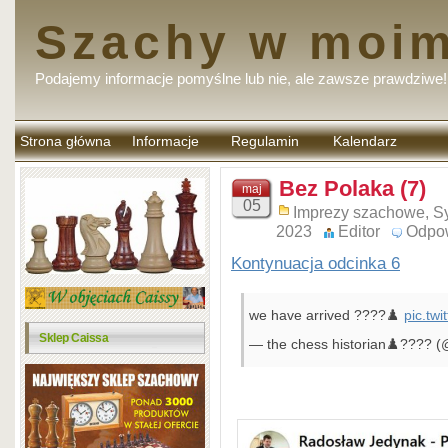
Szachy w moim
Podajemy informacje pomyślne lub nie, ale zawsze prawdziwe!
Strona główna
Informacje
Regulamin
Kalendarz
komentarzy
Bez Polaka (7)
maj
05
Imprezy szachowe
,
Sy
2023
Editor
Odpo
Kontynuacja odcinka 6
we have arrived ????♟️
pic.twi
Sklep Caissa
— the chess historian♟️???? (