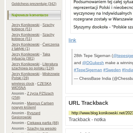
Goldchess prezentuje (342)
Najnowsze komentarze
Jerzy Konikowski
-
Szachy
kobiece (51)
Jerzy Konikowski
-
Szachy
kobiece (51)
link
Jerzy Konikowski
-
Ćwiczenia
z taktyki (1)
Jerzy Konikowski
-
Taka
28th Tepe Sigeman (
@tepesig
sytuacja (381)
and
@DGukesh
make a winning
Jerzy Konikowski
-
Literatura
szachowa po polsku (124)
#TepeSigeman
#Sweden
#Indi
Jerzy Konikowski
-
Mistrzowie
Polski (28)
— ChessBase India (@Chessb
wireless clock
-
CZESKA
WIOSNA
Anonim
-
Z życia PZSzach
(258)
URL Trackback
Anonim
-
Magnus Carlsen
nowym królem!
Anonim
-
Ryszard
Gąsiorowski
Trackback - notka
Anonim
-
Ciekawa partia (88)
Anonim
-
Szachy na wesoło