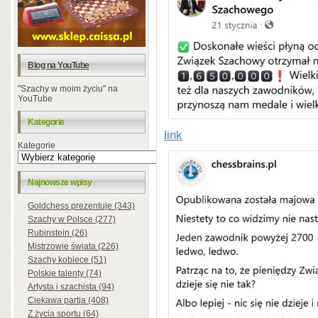
Blog na YouTube
"Szachy w moim życiu" na
YouTube
Kategorie
link
Kategorie
Najnowsze wpisy
Goldchess prezentuje (343)
Szachy w Polsce (277)
Rubinstein (26)
Mistrzowie świata (226)
Szachy kobiece (51)
Polskie talenty (74)
Artysta i szachista (94)
Ciekawa partia (408)
Z życia sportu (64)