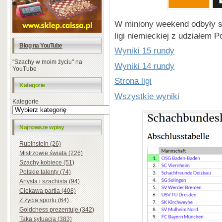
W miniony weekend odbyły s
ligi niemieckiej z udziałem P
Blog na YouTube
Wyniki 15 rundy
"Szachy w moim życiu" na
Wyniki 14 rundy
YouTube
Strona ligi
Kategorie
Wszystkie wyniki
Kategorie
Najnowsze wpisy
Rubinstein (26)
Mistrzowie świata (226)
Szachy kobiece (51)
Polskie talenty (74)
Artysta i szachista (94)
Ciekawa partia (408)
Z życia sportu (64)
Goldchess prezentuje (342)
Taka sytuacja (383)