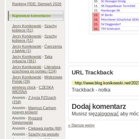
Ranking FIDE: Sierpień 2026
Najnowsze komentarze
Jerzy Konikowski
-
Szachy
kobiece (51)
Jerzy Konikowski
-
Szachy
kobiece (51)
Jerzy Konikowski
-
Ćwiczenia
z taktyki (1)
Jerzy Konikowski
-
Taka
sytuacja (381)
Jerzy Konikowski
-
Literatura
szachowa po polsku (124)
URL Trackback
Jerzy Konikowski
-
Mistrzowie
Polski (28)
wireless clock
-
CZESKA
Trackback - notka
WIOSNA
Anonim
-
Z życia PZSzach
(258)
Dodaj komentarz
Anonim
-
Magnus Carlsen
nowym królem!
Musisz się
zalogować
aby móc
Anonim
-
Ryszard
Gąsiorowski
« Starsze wpisy
Anonim
-
Ciekawa partia (88)
Anonim
-
Szachy na wesoło