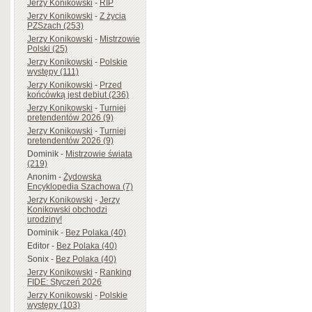
Jerzy Konikowski
-
RIP
Jerzy Konikowski
-
Z życia
PZSzach (253)
Jerzy Konikowski
-
Mistrzowie
Polski (25)
Jerzy Konikowski
-
Polskie
występy (111)
Jerzy Konikowski
-
Przed
końcówką jest debiut (236)
Jerzy Konikowski
-
Turniej
pretendentów 2026 (9)
Jerzy Konikowski
-
Turniej
pretendentów 2026 (9)
Dominik
-
Mistrzowie świata
(219)
Anonim
-
Żydowska
Encyklopedia Szachowa (7)
Jerzy Konikowski
-
Jerzy
Konikowski obchodzi
urodziny!
Dominik
-
Bez Polaka (40)
Editor
-
Bez Polaka (40)
Sonix
-
Bez Polaka (40)
Jerzy Konikowski
-
Ranking
FIDE: Styczeń 2026
Jerzy Konikowski
-
Polskie
występy (103)