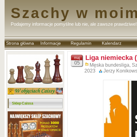
Szachy w moim
Podajemy informacje pomyślne lub nie, ale zawsze prawdziwe!
Strona główna
Informacje
Regulamin
Kalendarz
komentarzy
Liga niemiecka 
maj
05
Męska bundesliga
,
Sz
2023
Jerzy Konikows
Sklep Caissa