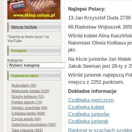
Na
jlepsi Polacy:
13.Jan Krzysztof Duda 2739 
68.Radosław Wojtaszek 2650
Blog na YouTube
Wśród kobiet Alina Kaszlińsk
"Szachy w moim życiu" na
YouTube
Natomiast Oliwia Kiołbasa je
pkt.
Kategorie
Na liście juniorów Jan Malek
Kategorie
Jakub Seeman jest 28-ty z 2
Wśród juniorek najlepszą Po
Najnowsze wpisy
miejscu z 2251 punktami.
Rubinstein (26)
Dokł
adne informacje
Mistrzowie świata (226)
Szachy kobiece (51)
Czołówka mężczyzn
Polskie talenty (74)
Czołówka kobiet
Artysta i szachista (94)
Czołówka juniorów
Ciekawa partia (408)
Z życia sportu (64)
Czołówka juniorek
Goldchess prezentuje (342)
Rankingi w szachach szybkic
Taka sytuacja (383)