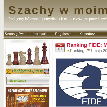
Szachy w moim
Podajemy informacje pomyślne lub nie, ale zawsze prawdziwe!
Strona główna
Informacje
Regulamin
Kalendarz
komentarzy
Ranking FIDE: M
maj
01
Ranking
1 maja 2
Sklep Caissa