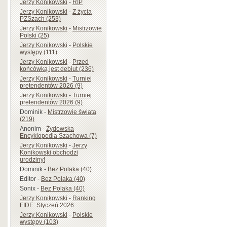
Jerzy Konikowski
-
RIP
Jerzy Konikowski
-
Z życia
PZSzach (253)
Jerzy Konikowski
-
Mistrzowie
Polski (25)
Jerzy Konikowski
-
Polskie
występy (111)
Jerzy Konikowski
-
Przed
końcówką jest debiut (236)
Jerzy Konikowski
-
Turniej
pretendentów 2026 (9)
Jerzy Konikowski
-
Turniej
pretendentów 2026 (9)
Dominik
-
Mistrzowie świata
(219)
Anonim
-
Żydowska
Encyklopedia Szachowa (7)
Jerzy Konikowski
-
Jerzy
Konikowski obchodzi
urodziny!
Dominik
-
Bez Polaka (40)
Editor
-
Bez Polaka (40)
Sonix
-
Bez Polaka (40)
Jerzy Konikowski
-
Ranking
FIDE: Styczeń 2026
Jerzy Konikowski
-
Polskie
występy (103)