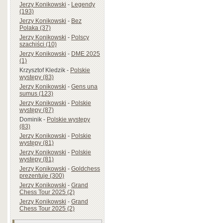
Jerzy Konikowski
-
Legendy
(193)
Jerzy Konikowski
-
Bez
Polaka (37)
Jerzy Konikowski
-
Polscy
szachiści (10)
Jerzy Konikowski
-
DME 2025
(1)
Krzysztof Kledzik
-
Polskie
występy (83)
Jerzy Konikowski
-
Gens una
sumus (123)
Jerzy Konikowski
-
Polskie
występy (87)
Dominik
-
Polskie występy
(83)
Jerzy Konikowski
-
Polskie
występy (81)
Jerzy Konikowski
-
Polskie
występy (81)
Jerzy Konikowski
-
Goldchess
prezentuje (300)
Jerzy Konikowski
-
Grand
Chess Tour 2025 (2)
Jerzy Konikowski
-
Grand
Chess Tour 2025 (2)