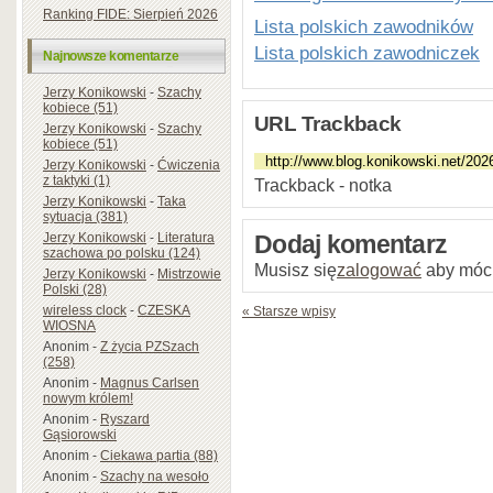
Ranking FIDE: Sierpień 2026
Lista polskich zawodników
Lista polskich zawodniczek
Najnowsze komentarze
Jerzy Konikowski
-
Szachy
kobiece (51)
URL Trackback
Jerzy Konikowski
-
Szachy
kobiece (51)
Jerzy Konikowski
-
Ćwiczenia
z taktyki (1)
Trackback - notka
Jerzy Konikowski
-
Taka
sytuacja (381)
Jerzy Konikowski
-
Literatura
Dodaj komentarz
szachowa po polsku (124)
Musisz się
zalogować
aby móc
Jerzy Konikowski
-
Mistrzowie
Polski (28)
wireless clock
-
CZESKA
« Starsze wpisy
WIOSNA
Anonim
-
Z życia PZSzach
(258)
Anonim
-
Magnus Carlsen
nowym królem!
Anonim
-
Ryszard
Gąsiorowski
Anonim
-
Ciekawa partia (88)
Anonim
-
Szachy na wesoło