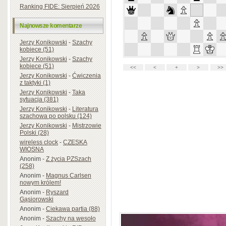
Ranking FIDE: Sierpień 2026
Najnowsze komentarze
Jerzy Konikowski
-
Szachy
kobiece (51)
Jerzy Konikowski
-
Szachy
kobiece (51)
Jerzy Konikowski
-
Ćwiczenia
z taktyki (1)
Jerzy Konikowski
-
Taka
sytuacja (381)
Jerzy Konikowski
-
Literatura
szachowa po polsku (124)
Jerzy Konikowski
-
Mistrzowie
Polski (28)
wireless clock
-
CZESKA
WIOSNA
Anonim
-
Z życia PZSzach
(258)
Anonim
-
Magnus Carlsen
nowym królem!
Anonim
-
Ryszard
Gąsiorowski
Anonim
-
Ciekawa partia (88)
Anonim
-
Szachy na wesoło