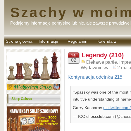
Szachy w moim
Podajemy informacje pomyślne lub nie, ale zawsze prawdziwe!
Strona główna
Informacje
Regulamin
Kalendarz
komentarzy
Legendy (216)
maj
02
Ciekawe partie
,
Impr
Wydawnictwa
2 maj
Kontynuacja odcinka 215
“Spassky was one of the most nat
Sklep Caissa
intuitive understanding of harm
Garry Kasparov
pic.twitter.c
— ICC chessclub.com (@ches