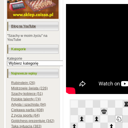
Blog na YouTube
"Szachy w moim życiu" na
YouTube
Kategorie
Kategorie
Najnowsze wpisy
Rubinstein (26)
Mistrzowie świata (226)
Szachy kobiece (51)
Polskie talenty (74)
Artysta i szachista (94)
Ciekawa partia (408)
Z życia sportu (64)
Goldchess prezentuje (342)
Taka sytuacja (383)