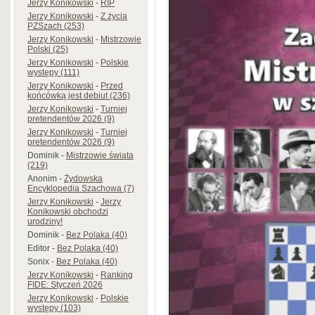
Jerzy Konikowski
-
RIP
Jerzy Konikowski
-
Z życia
PZSzach (253)
Jerzy Konikowski
-
Mistrzowie
Polski (25)
Jerzy Konikowski
-
Polskie
występy (111)
Jerzy Konikowski
-
Przed
końcówką jest debiut (236)
Jerzy Konikowski
-
Turniej
pretendentów 2026 (9)
Jerzy Konikowski
-
Turniej
pretendentów 2026 (9)
Dominik
-
Mistrzowie świata
(219)
Anonim
-
Żydowska
Encyklopedia Szachowa (7)
Jerzy Konikowski
-
Jerzy
Konikowski obchodzi
urodziny!
Dominik
-
Bez Polaka (40)
Editor
-
Bez Polaka (40)
Sonix
-
Bez Polaka (40)
Jerzy Konikowski
-
Ranking
FIDE: Styczeń 2026
Jerzy Konikowski
-
Polskie
występy (103)