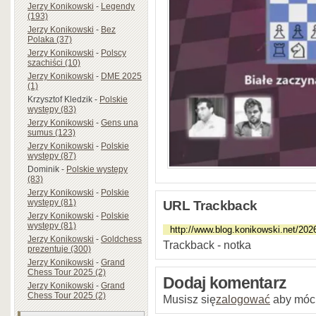
Jerzy Konikowski
-
Legendy
(193)
Jerzy Konikowski
-
Bez
Polaka (37)
Jerzy Konikowski
-
Polscy
szachiści (10)
Jerzy Konikowski
-
DME 2025
(1)
Krzysztof Kledzik
-
Polskie
występy (83)
Jerzy Konikowski
-
Gens una
sumus (123)
Jerzy Konikowski
-
Polskie
występy (87)
Dominik
-
Polskie występy
(83)
Jerzy Konikowski
-
Polskie
występy (81)
URL Trackback
Jerzy Konikowski
-
Polskie
występy (81)
Jerzy Konikowski
-
Goldchess
Trackback - notka
prezentuje (300)
Jerzy Konikowski
-
Grand
Chess Tour 2025 (2)
Dodaj komentarz
Jerzy Konikowski
-
Grand
Chess Tour 2025 (2)
Musisz się
zalogować
aby móc