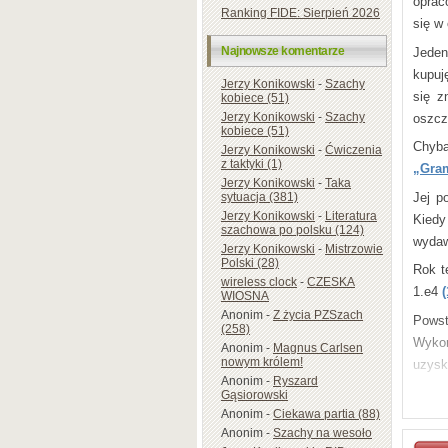
oprac
Ranking FIDE: Sierpień 2026
się w
Angie
Najnowsze komentarze
Jeden
kupuj
Jerzy Konikowski
-
Szachy
się z
kobiece (51)
Jerzy Konikowski
-
Szachy
oszcz
kobiece (51)
Chyba
Jerzy Konikowski
-
Ćwiczenia
z taktyki (1)
„Gram
Jerzy Konikowski
-
Taka
Jej p
sytuacja (381)
Jerzy Konikowski
-
Literatura
Kiedy
szachowa po polsku (124)
wydaw
Jerzy Konikowski
-
Mistrzowie
Polski (28)
Rok t
wireless clock
-
CZESKA
1.e4
(
WIOSNA
Anonim
-
Z życia PZSzach
Powst
(258)
Wykor
Anonim
-
Magnus Carlsen
nowym królem!
uzysk
Anonim
-
Ryszard
Szef 
Gąsiorowski
Anonim
-
Ciekawa partia (88)
pozyc
Anonim
-
Szachy na wesoło
polsk