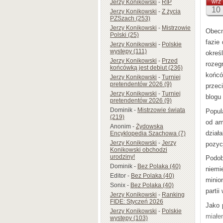
wrz
Jerzy Konikowski
-
RIP
Treśc
10
Jerzy Konikowski
-
Z życia
PZSzach (253)
wzorc
Jerzy Konikowski
-
Mistrzowie
Obecn
Mój p
Polski (25)
fazie
Jerzy Konikowski
-
Polskie
autor
występy (111)
okreś
Jerzy Konikowski
-
Przed
rozeg
końcówką jest debiut (236)
końcó
Jerzy Konikowski
-
Turniej
pretendentów 2026 (9)
przec
Jerzy Konikowski
-
Turniej
blogu 
pretendentów 2026 (9)
Dominik
-
Mistrzowie świata
Popul
(219)
od am
Anonim
-
Żydowska
dział
Encyklopedia Szachowa (7)
Jerzy Konikowski
-
Jerzy
pozyc
Konikowski obchodzi
urodziny!
Podob
Dominik
-
Bez Polaka (40)
niemi
Editor
-
Bez Polaka (40)
minio
Sonix
-
Bez Polaka (40)
parti
Jerzy Konikowski
-
Ranking
FIDE: Styczeń 2026
Jako 
Jerzy Konikowski
-
Polskie
miał
występy (103)