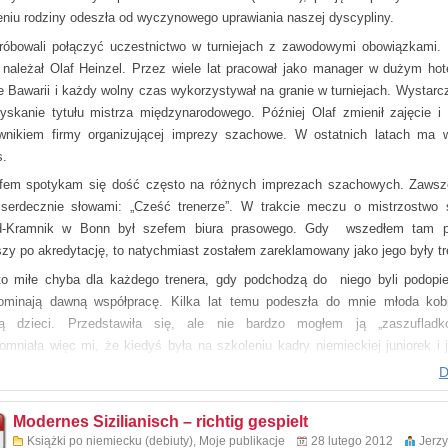
ca Joachim Beyer zapytał mnie, czy nie mógłym przygotować książki
eniu rodziny odeszła od wyczynowego uprawiania naszej dyscypliny.
cie, ponieważ jest zapotrzebowanie na ten temat i to pasuje do serii „…r
próbowali połączyć uczestnictwo w turniejach z zawodowymi obowiązkami. 
lt”.
 należał Olaf Heinzel. Przez wiele lat pracował jako manager w dużym hot
ałem, że to chętnie zrealizuję, ponieważ temat jest bardzo interesujący i mam
ie Bawarii i każdy wolny czas wykorzystywał na granie w turniejach. Wystarcz
doświadczenia. Ale w późniejszym terminie, gdyż w tym momencie m
yskanie tytułu mistrza międzynarodowego. Później Olaf zmienił zajęcie i 
czenia inne projekty. Ostatecznie ustaliliśmy, że książka powinna być go
wnikiem firmy organizującej imprezy szachowe. W ostatnich latach ma 
roku. Niestety obietnicy nie dotrzymałem. Temat okazał się zbyt trudny i w
s.
ych głębokich analiz.
fem spotykam się dość często na różnych imprezach szachowych. Zawsz
nische Partie – richtig gespielt
tecznie zaproponowałem współpracę graczowi korespondencyjnem
serdecznie słowami: „Cześć trenerze”. W trakcie meczu o mistrzostwo 
 Konikowski i Uwe Bekemann
annowi, który jest redaktorem pisma „Fernschachpost” i autorem kilku k
d-Kramnik w Bonn był szefem biura prasowego. Gdy wszedłem tam p
iegt!
im Beyer Verlag 2013
towych. Dla tego pisma od kilku lat piszę teoretyczne artykuły.
szy po akredytację, to natychmiast zostałem zareklamowany jako jego były tr
epertoire für Weiß
tron
zyśpieszyło tok pracy i przed kilkoma dniami książka ukazała się wres
e rozszerzone wydanie
to miłe chyba dla każdego trenera, gdy podchodzą do niego byli podopie
978-3-940417-16-9
arniach. Niestety wydawnictwo przeoczyło fakt, że na okładce nie ma na
 Konikowski i Uwe Bekemann
ominają dawną współpracę. Kilka lat temu podeszła do mnie młoda kob
o partnera.
Na
szczęście jest na drugiej stronie
i
tylnej
okładce. Takie rzec
im Beyer Verlag 2020
ą dzieci. Przedstawiła się, ale nie bardzo mogłem ją „zaszufladk
o zdarzają, ale można je nieraz spotkać. Mój współpracownik przyjął to wyda
tron
omniała więc mi, że kiedyś była na szkoleniu kadry niemieckiej juniorek i 
okojem. Obecnie pracujemy razem nad kolejną książką.
978-3-95920-106-3
 trenerem!
D
///////////////////////////////
m do przedstawionej książki. W 2008 roku ustaliłem z wydawcą Joa
em kolejny temat o obronie holenderskiej po ruchach 1.d4 f5.
Modernes Sizilianisch – richtig gespielt
lska wersja 2 wydania.
Książki po niemiecku (debiuty)
,
Moje publikacje
28 lutego 2012
Jerzy