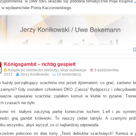
rzypomnienia: w 1999 roku ukazała się podobna tematycznie moja książka
”
w wydawnictwie Piotra Kaczorowskiego.
D
Eröffnung – richtig gespielt
Königsgambit – richtig gespielt
 Konikowski i Uwe Bekemann
Książki po niemiecku (debiuty)
,
Moje publikacje
9 października
2012
Jerzy Konikowski
13 komentarzy
im Beyer Verlag 2015
tron
 każdy początkujący szachista stoi przed dylematem: co grać, zarówno bi
– 978-3-95920-014-1
 czarnymi? Gdy zostałem członkiem OKO „Caissa” Bydgoszcz i zdecydował
ważne uprawianie szachów, zadałem komuś w klubie to pytanie. Tren
danie 2023
ch czasach nie było.
tron
zono mi: białymi zaczynaj partię koniecznie ruchem 1.e4 i po symetr
978-3-95920-176-6
iedzi graj gambit królewski. To
nauczy
ciebie
taktyki
. A czarnymi pró
iegt!
tku wszystko, abyś wyczuł, co ci najbardziej odpowiada.
epertoire für Weiß
cześnie polecono mi dwa tomy „Teorii debiutów szachowych” Keresa w 
 Konikowski i Uwe Bekemann