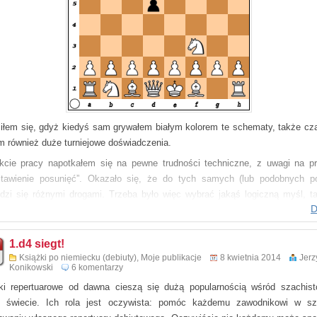
iłem się, gdyż kiedyś sam grywałem białym kolorem te schematy, także cz
m również duże turniejowe doświadczenia.
kcie pracy napotkałem się na pewne trudności techniczne, z uwagi na p
stawienie posunięć”. Okazało się, że do tych samych (lub podobnych po
dzi się różnymi drogami. Trzeba było więc wybrać jakąś logiczną myśl, t
D
lnik nie pogubił się w gąszczu skomplikowanych wariantów i różnych planów.
tecznie po prawie dwóch latach pracy powstała ta książka.
1.d4 siegt!
pracownikiem był mistrz w grze korespondencyjnej Uwe Bekemann, z 
Książki po niemiecku (debiuty)
,
Moje publikacje
8 kwietnia 2014
Jerz
ałem już cztery monografie debiutowe.
Konikowski
6 komentarzy
ca oczekiwał od nas około 200 stron, wyszło 315.
ki repertuarowe od dawna cieszą się dużą popularnością wśród szachis
 opracowaliśmy w 11 rozdziałach oraz na bazie 28 pouczających partii. Op
 świecie. Ich rola jest oczywista: pomóc każdemu zawodnikowi w s
ie słowne, ale zastosowaliśmy też znane symbole szachowe.