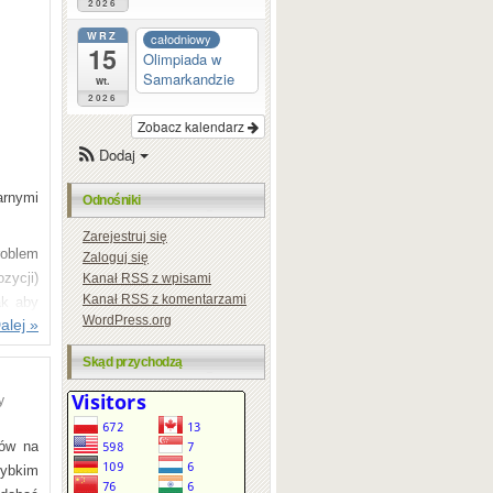
2026
WRZ
całodniowy
15
Olimpiada w
Samarkandzie
wt.
2026
Zobacz kalendarz
Dodaj
arnymi
Odnośniki
Zarejestruj się
roblem
Zaloguj się
zycji)
Kanał
RSS
z wpisami
Kanał
RSS
z komentarzami
ak aby
WordPress.org
alej »
 Moim
Skąd przychodzą
którym
y
tów na
isy są
zybkim