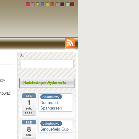
Szukaj:
rzy
Nadchodzące Wydarzenia
otować
SIE
całodniowy
1
Dortmund
Sparkassen
sob.
2026
SIE
całodniowy
8
Sinquefield Cup
sob.