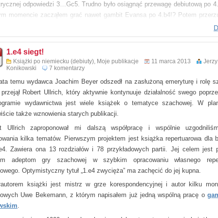
rycznej odpowiedzi 3…Gc5. Trudno było osiągnąć przewagę debiutową po 4
m momencie zacząłem grać nawet gambit Evansa po 4.b4!? Potem przerz
ałkowicie na ruch 3.Gb5.
D
partia włoska jest bardzo solidnym otwarciem. Obecnie gra ją nawet kandy
u mistrza świata Magnus Carlsen. Sam też grywałem ją czarnym kolorem:
l
1.e4 siegt!
 trenerskiej miałem kilkanaście zajęć na ten temat. Dlatego napisanie książ
Książki po niemiecku (debiuty)
,
Moje publikacje
11 marca 2013
Jerzy
Konikowski
7 komentarzy
dla mnie trudnym problemem.
ata temu wydawca Joachim Beyer odszedł na zasłużoną emeryturę i rolę s
półpracy zaprosiłem silnego mistrza w grze korespondencyjnej Uwe Bekema
e przejął Robert Ullrich, który aktywnie kontynuuje działalność swego poprze
m wydałem już dwie prace:
link 1
i
link 2
.
gramie wydawnictwa jest wiele książek o tematyce szachowej. W pla
iście także wznowienia starych publikacji.
t Ullrich zaproponował mi dalszą współpracę i wspólnie uzgodnili
owania kilka tematów. Pierwszym projektem jest książka repertuarowa dla b
e4. Zawiera ona 13 rozdziałów i 78 przykładowych partii. Jej celem jest
ym adeptom gry szachowej w szybkim opracowaniu własnego reper
towego. Optymistyczny tytuł „1.e4 zwycięża” ma zachęcić do jej kupna.
autorem książki jest mistrz w grze korespondencyjnej i autor kilku mono
towych Uwe Bekemann, z którym napisałem już jedną wspólną pracę o
gam
ewskim
.