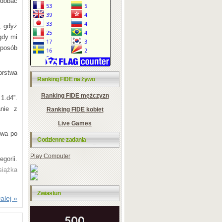
odobać
, gdyż
gdy mi
sposób
orstwa
Ranking FIDE na żywo
Ranking FIDE mężczyzn
1.d4”.
anie z
Ranking FIDE kobiet
Live Games
owa po
Codzienne zadania
Play Computer
gorii.
siążka
Zwiastun
a nowa
alej »
em dla