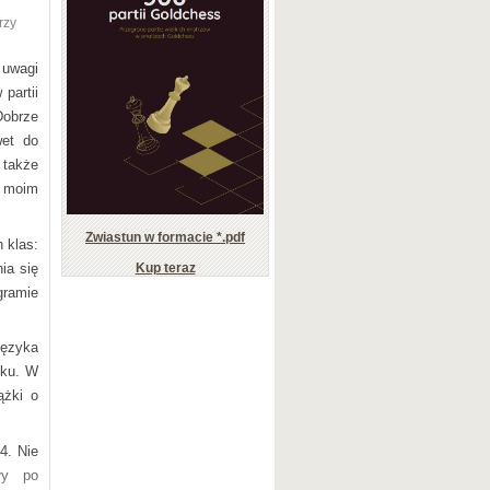
raz 48
rzy
 uwagi
j oraz
partii
Dobrze
wet do
 także
a moim
Zwiastun w formacie *.pdf
 klas:
ia się
Kup teraz
gramie
języka
nku. W
ążki o
4. Nie
ły po