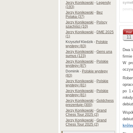
symet
Jerzy Konikowski
-
Legendy
(193)
pewny
Jerzy Konikowski
-
Bez
się c
Polaka (37)
Jerzy Konikowski
-
Polscy
Tak, 
szachiści (10)
tytuł
Jerzy Konikowski
-
DME 2025
mar
(1)
11
pracy
Krzysztof Kledzik
-
Polskie
było 
występy (83)
Dwa l
Jerzy Konikowski
-
Gens una
Do ws
sumus (123)
firmi
który
Jerzy Konikowski
-
Polskie
W pro
występy (87)
oczyw
Dominik
-
Polskie występy
(83)
Rober
Jerzy Konikowski
-
Polskie
oprac
występy (81)
po 1.
Jerzy Konikowski
-
Polskie
występy (81)
młod
Jerzy Konikowski
-
Goldchess
debiu
prezentuje (300)
Jerzy Konikowski
-
Grand
Współ
Chess Tour 2025 (2)
debiu
Jerzy Konikowski
-
Grand
Chess Tour 2025 (2)
król