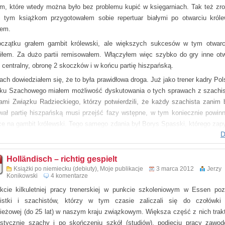
im, które wtedy można było bez problemu kupić w księgarniach.
Tak
też zro
im Beyer Verlag 2014
i tym książkom przygotowałem sobie repertuar białymi po otwarciu król
trony
iem.
978-3-940417-50-3
czątku grałem gambit królewski, ale większych sukcesów w tym otwarc
iłem. Za dużo partii remisowałem. Włączyłem więc szybko do gry inne otw
t centralny, obronę 2 skoczków i w końcu partię hiszpańską.
tach dowiedziałem się, że to była prawidłowa droga. Już jako trener kadry Pol
ku Szachowego miałem możliwość dyskutowania o tych sprawach z szachis
rami Związku Radzieckiego, którzy potwierdzili, że każdy szachista zanim 
wał partię hiszpańską musi przejść fazy wstępne, w tym koniecznie powin
ce na gambit królewski. Tego samego zdania był Borys Spasski, którego zap
D
kwestii w trakcie jednej z rund Bundesligi. Były mistrz świata wyraził nawet t
gdy nie grał tego gambitu, to nie zrozumie dobrze istoty taktyki szachów!
Holländisch – richtig gespielt
jej pracy trenerskiej zwracałem uwagę moim podopiecznym na ten a
Książki po niemiecku (debiuty)
,
Moje publikacje
3 marca 2012
Jerzy
ety obecnie młodzi adepci szachów często wybierają schematy po 1.d4, bo tut
Konikowski
4 komentarze
eba się dużo uczyć. Należy więc pochwalić inicjatywę corocznej organizacji tu
kcie kilkuletniej pracy trenerskiej w punkcie szkoleniowym w Essen po
ewski Gambit Radomia”, który zmusza zawodniczki i zawodników do pozn
istki i szachistów, którzy w tym czasie zaliczali się do czołówki
ambitu!
ieżowej (do 25 lat) w naszym kraju związkowym. Większa część z nich trak
oszło do tego, że napisałem książkę o gambicie królewskim? Pewneg
stycznie szachy i po skończeniu szkół (studiów), podjęciu pracy zawod