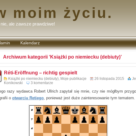
w moim życiu.
nie, ale zawsze prawdziwe!
lamin
Kalendarz
tarzy
Archiwum kategorii ‘Książki po niemiecku (debiuty)’
Réti-Eröffnung – richtig gespielt
Książki po niemiecku (debiuty)
,
Moje publikacje
26 listopada 2015
Je
Konikowski
3 komentarze
go razy wydawca Robert Ullrich zapytał się mnie, czy nie mógłbym przyg
rafii o
otwarciu Retiego
, ponieważ jest duże zainteresowanie tym tematem.