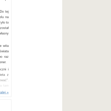
 o tym
ichtig
Do tej
elu na
 tutaj
yło to
am do
został
towa w
własny
ymagał
e wita
u Uwe
świata
siążek
o raz
ener.
zcie w
czni i
zwiska
ieta z
zy się
ować”.
rzenie
ja tam
alej »
chimem