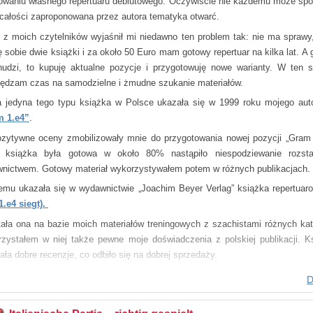
owaniu własnego repertuaru debiutowego. Oczywiście nie każdemu może sp
 całości zaproponowana przez autora tematyka otwarć.
lska wersja
 z moich czytelników wyjaśnił mi niedawno ten problem tak: nie ma sprawy
ę sobie dwie książki i za około 50 Euro mam gotowy repertuar na kilka lat. A 
nudzi, to kupuję aktualne pozycje i przygotowuję nowe warianty. W ten 
ędzam czas na samodzielne i żmudne szukanie materiałów.
 jedyna tego typu książka w Polsce ukazała się w 1999 roku mojego aut
 1.e4”
.
ozytywne oceny zmobilizowały mnie do przygotowania nowej pozycji „Gram 
 książka była gotowa w około 80% nastąpiło niespodziewanie rozst
nictwem. Gotowy materiał wykorzystywałem potem w różnych publikacjach.
emu ukazała się w wydawnictwie „Joachim Beyer Verlag” książka repertuar
1.e4 siegt).
ała ona na bazie moich materiałów treningowych z szachistami różnych kate
zystałem w niej także pewne moje doświadczenia z polskiej publikacji. K
ała dobre recenzje, co odbiło się na dobrej sprzedaży.
firmy Robert Ullrich zaproponował więc kontynuację serii. I tak powstał
D
ja o 1.d4. Wykorzystałem w niej starą koncepcję, którą kiedyś przygotowal
iego wydawnictwa.