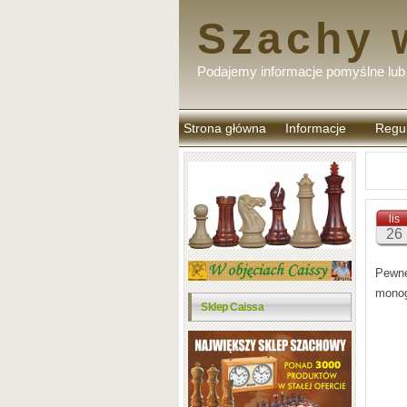
Szachy 
Podajemy informacje pomyślne lub 
Strona główna
Informacje
Regu
komen
lis
26
Pewne
monog
Sklep Caissa