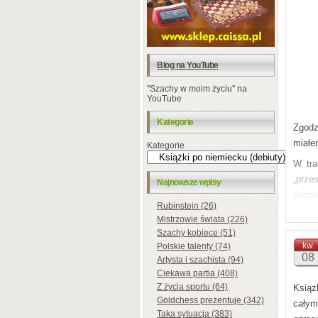
Blog na YouTube
"Szachy w moim życiu" na
YouTube
Kategorie
Zgodz
miałe
Kategorie
W tra
„prze
Najnowsze wpisy
docho
Rubinstein (26)
czyte
Mistrzowie świata (226)
Osta
Szachy kobiece (51)
współ
kw.
Polskie talenty (74)
08
Artysta i szachista (94)
napis
Ciekawa partia (408)
Wydaw
Z życia sportu (64)
Książ
Goldchess prezentuje (342)
Temat
całym
Taka sytuacja (383)
główn