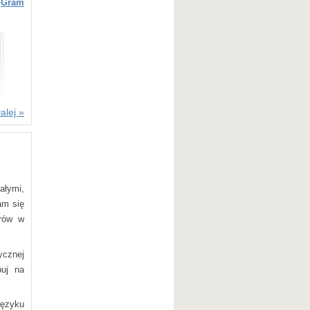
„Gram
alej »
ałymi,
am się
erów w
ycznej
buj na
języku