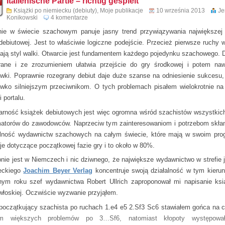
Italienische Partie – richtig gespielt
ią książki jest bardzo obszerne wprowadzenie, 11 teoretycznych rozdziałów o
Książki po niemiecku (debiuty)
,
Moje publikacje
10 września 2013
Je
Konikowski
4 komentarze
owych partii. Opracowanie liczy 384 stron.
ie w świecie szachowym panuje jasny trend przywiązywania największej
artner Uwe Bekemann jest silnym mistrzem w grze korespondencyjne
 debiutowej. Jest to właściwie logiczne podejście. Przecież pierwsze ruchy w 
em kilku książek na temat gambitów. Jest to nasza 4 wspólna praca.
lają styl walki. Otwarcie jest fundamentem każdego pojedynku szachowego. 
rane i ze zrozumieniem ułatwia przejście do gry środkowej i potem na
wki. Poprawnie rozegrany debiut daje duże szanse na odniesienie sukcesu,
iwko silniejszym przeciwnikom. O tych problemach pisałem wielokrotnie n
i portalu.
arność książek debiutowych jest więc ogromna wśród szachistów wszystkich
atorów do zawodowców. Naprzeciw tym zainteresowaniom i potrzebom skłan
alność wydawnictw szachowych na całym świecie, które mają w swoim pro
je dotyczące początkowej fazie gry i to około w 80%.
nie jest w Niemczech i nic dziwnego, że największe wydawnictwo w strefie 
eckiego
Joachim Beyer Verlag
koncentruje swoją działalność w tym kieru
nym roku szef wydawnictwa Robert Ullrich zaproponował mi napisanie ksi
i włoskiej. Oczwiście wyzwanie przyjąłem.
początkujący szachista po ruchach 1.e4 e5 2.Sf3 Sc6 stawiałem gońca na c
em większych problemów po 3…Sf6, natomiast kłopoty występowa