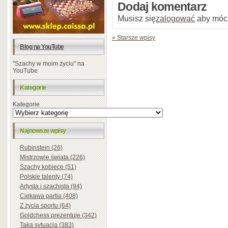
Dodaj komentarz
Musisz się
zalogować
aby móc
« Starsze wpisy
Blog na YouTube
"Szachy w moim życiu" na
YouTube
Kategorie
Kategorie
Najnowsze wpisy
Rubinstein (26)
Mistrzowie świata (226)
Szachy kobiece (51)
Polskie talenty (74)
Artysta i szachista (94)
Ciekawa partia (408)
Z życia sportu (64)
Goldchess prezentuje (342)
Taka sytuacja (383)