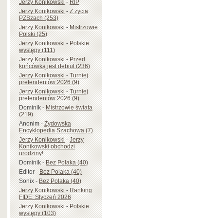
Jerzy Konikowski
-
RIP
Jerzy Konikowski
-
Z życia
PZSzach (253)
Jerzy Konikowski
-
Mistrzowie
Polski (25)
Jerzy Konikowski
-
Polskie
występy (111)
Jerzy Konikowski
-
Przed
końcówką jest debiut (236)
Jerzy Konikowski
-
Turniej
pretendentów 2026 (9)
Jerzy Konikowski
-
Turniej
pretendentów 2026 (9)
Dominik
-
Mistrzowie świata
(219)
Anonim
-
Żydowska
Encyklopedia Szachowa (7)
Jerzy Konikowski
-
Jerzy
Konikowski obchodzi
urodziny!
Dominik
-
Bez Polaka (40)
Editor
-
Bez Polaka (40)
Sonix
-
Bez Polaka (40)
Jerzy Konikowski
-
Ranking
FIDE: Styczeń 2026
Jerzy Konikowski
-
Polskie
występy (103)