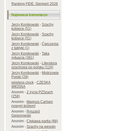
Ranking FIDE: Sierpień 2026
Najnowsze komentarze
Jerzy Konikowski
-
Szachy
kobiece (51)
Jerzy Konikowski
-
Szachy
kobiece (51)
Jerzy Konikowski
-
Ćwiczenia
z taktyki (1)
Jerzy Konikowski
-
Taka
sytuacja (381)
Jerzy Konikowski
-
Literatura
szachowa po polsku (124)
Jerzy Konikowski
-
Mistrzowie
Polski (28)
wireless clock
-
CZESKA
WIOSNA
Anonim
-
Z życia PZSzach
(258)
Anonim
-
Magnus Carlsen
nowym królem!
Anonim
-
Ryszard
Gąsiorowski
Anonim
-
Ciekawa partia (88)
Anonim
-
Szachy na wesoło