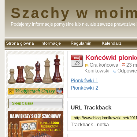
Szachy w moim
Podajemy informacje pomyślne lub nie, ale zawsze prawdziwe!
Strona główna
Informacje
Regulamin
Kalendarz
komentarzy
Końcówki pion
maj
23
Gra końcowa
23 m
Konikowski
Odpowie
Pionkówki 1
Pionkówki 2
Sklep Caissa
URL Trackback
Trackback - notka