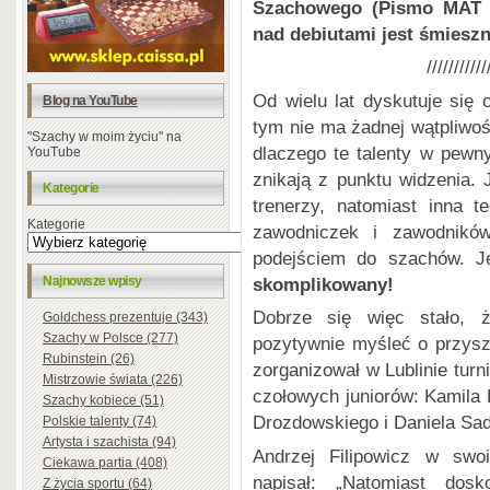
Szachowego (Pismo MAT 4
nad debiutami jest śmies
///////////
Od wielu lat dyskutuje się 
Blog na YouTube
tym nie ma żadnej wątpliwoś
"Szachy w moim życiu" na
dlaczego te talenty w pew
YouTube
znikają z punktu widzenia. 
Kategorie
trenerzy, natomiast inna 
Kategorie
zawodniczek i zawodników
podejściem do szachów. 
skomplikowany!
Najnowsze wpisy
Dobrze się więc stało, 
Goldchess prezentuje (343)
Szachy w Polsce (277)
pozytywnie myśleć o przys
Rubinstein (26)
zorganizował w Lublinie tur
Mistrzowie świata (226)
czołowych juniorów: Kamila
Szachy kobiece (51)
Drozdowskiego i Daniela Sa
Polskie talenty (74)
Artysta i szachista (94)
Andrzej Filipowicz w swo
Ciekawa partia (408)
napisał: „Natomiast dos
Z życia sportu (64)