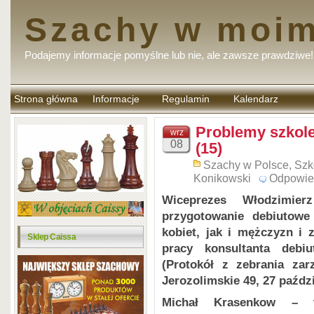
Szachy w moim
Podajemy informacje pomyślne lub nie, ale zawsze prawdziwe!
Strona główna
Informacje
Regulamin
Kalendarz
komentarzy
Problemy szkol
wrz
08
(15)
Szachy w Polsce
,
Szk
Konikowski
Odpowie
Wiceprezes Włodzimier
przygotowanie debiutowe
kobiet, jak i mężczyzn i
Sklep Caissa
pracy konsultanta debi
(Protokół z zebrania za
Jerozolimskie 49, 27 paździ
Michał Krasenkow
–
tr