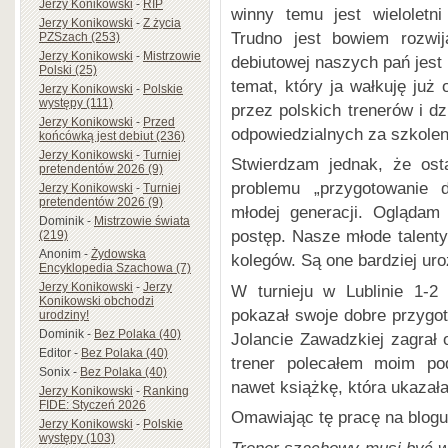
Jerzy Konikowski
-
RIP
winny temu jest wieloletn
Jerzy Konikowski
-
Z życia
Trudno jest bowiem rozwij
PZSzach (253)
Jerzy Konikowski
-
Mistrzowie
debiutowej naszych pań jest 
Polski (25)
temat, który ja wałkuję już 
Jerzy Konikowski
-
Polskie
występy (111)
przez polskich trenerów i 
Jerzy Konikowski
-
Przed
odpowiedzialnych za szkolen
końcówką jest debiut (236)
Jerzy Konikowski
-
Turniej
Stwierdzam jednak, że ost
pretendentów 2026 (9)
problemu „przygotowanie d
Jerzy Konikowski
-
Turniej
pretendentów 2026 (9)
młodej generacji. Oglądam
Dominik
-
Mistrzowie świata
postęp. Nasze młode talenty
(219)
Anonim
-
Żydowska
kolegów. Są one bardziej ur
Encyklopedia Szachowa (7)
Jerzy Konikowski
-
Jerzy
W turnieju w Lublinie 1-2 
Konikowski obchodzi
pokazał swoje dobre przygo
urodziny!
Dominik
-
Bez Polaka (40)
Jolancie Zawadzkiej zagrał 
Editor
-
Bez Polaka (40)
trener polecałem moim po
Sonix
-
Bez Polaka (40)
nawet książkę, która ukazał
Jerzy Konikowski
-
Ranking
FIDE: Styczeń 2026
Omawiając tę pracę na blogu
Jerzy Konikowski
-
Polskie
występy (103)
Trener szachowy musi być w