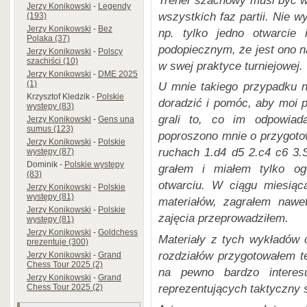
Jerzy Konikowski
-
Legendy
wszystkich faz partii. Nie 
(193)
Jerzy Konikowski
-
Bez
np. tylko jedno otwarci
Polaka (37)
podopiecznym, że jest ono na
Jerzy Konikowski
-
Polscy
szachiści (10)
w swej praktyce turniejowej.
Jerzy Konikowski
-
DME 2025
(1)
U mnie takiego przypadku n
Krzysztof Kledzik
-
Polskie
doradzić i pomóc, aby moi p
występy (83)
grali to, co im odpowiad
Jerzy Konikowski
-
Gens una
sumus (123)
poproszono mnie o przygoto
Jerzy Konikowski
-
Polskie
ruchach 1.d4 d5 2.c4 c6 3.
występy (87)
Dominik
-
Polskie występy
grałem i miałem tylko o
(83)
otwarciu. W ciągu miesiąc
Jerzy Konikowski
-
Polskie
występy (81)
materiałów, zagrałem nawet
Jerzy Konikowski
-
Polskie
zajęcia przeprowadziłem.
występy (81)
Jerzy Konikowski
-
Goldchess
Materiały z tych wykładów 
prezentuje (300)
rozdziałów przygotowałem te
Jerzy Konikowski
-
Grand
Chess Tour 2025 (2)
na pewno bardzo interes
Jerzy Konikowski
-
Grand
reprezentujących taktyczny s
Chess Tour 2025 (2)