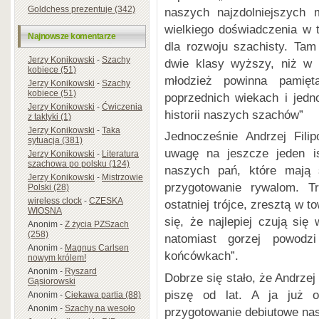
Goldchess prezentuje (342)
naszych najzdolniejszych 
wielkiego doświadczenia w 
Najnowsze komentarze
dla rozwoju szachisty. Tam
Jerzy Konikowski
-
Szachy
dwie klasy wyższy, niż w 
kobiece (51)
młodzież powinna pamięt
Jerzy Konikowski
-
Szachy
kobiece (51)
poprzednich wiekach i jed
Jerzy Konikowski
-
Ćwiczenia
historii naszych szachów”
z taktyki (1)
Jerzy Konikowski
-
Taka
Jednocześnie Andrzej Fili
sytuacja (381)
uwagę na jeszcze jeden is
Jerzy Konikowski
-
Literatura
szachowa po polsku (124)
naszych pań, które mają s
Jerzy Konikowski
-
Mistrzowie
przygotowanie rywalom. T
Polski (28)
wireless clock
-
CZESKA
ostatniej trójce, zresztą w 
WIOSNA
się, że najlepiej czują si
Anonim
-
Z życia PZSzach
(258)
natomiast gorzej powodz
Anonim
-
Magnus Carlsen
końcówkach”.
nowym królem!
Anonim
-
Ryszard
Dobrze się stało, że Andrzej
Gąsiorowski
piszę od lat. A ja już
Anonim
-
Ciekawa partia (88)
Anonim
-
Szachy na wesoło
przygotowanie debiutowe nasz