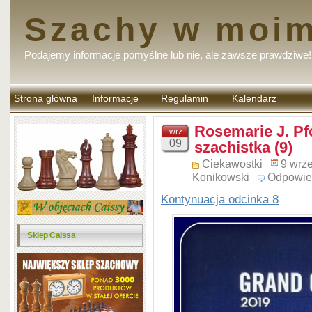
Szachy w moim
Podajemy informacje pomyślne lub nie, ale zawsze prawdziwe!
Strona główna
Informacje
Regulamin
Kalendarz
komentarzy
Rosemarie J. Pfo
wrz
09
szachistka (9)
Ciekawostki
9 wrz
Konikowski
Odpowie
Kontynuacja odcinka 8
Sklep Caissa