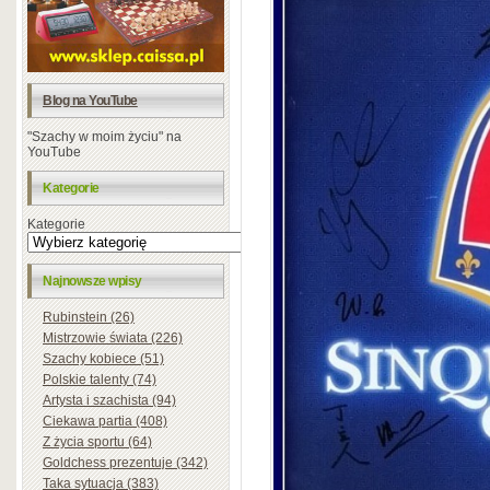
Blog na YouTube
"Szachy w moim życiu" na
YouTube
Kategorie
Kategorie
Najnowsze wpisy
Rubinstein (26)
Mistrzowie świata (226)
Szachy kobiece (51)
Polskie talenty (74)
Artysta i szachista (94)
Ciekawa partia (408)
Z życia sportu (64)
Goldchess prezentuje (342)
Taka sytuacja (383)