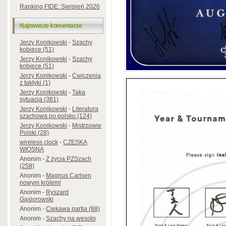
Ranking FIDE: Sierpień 2026
Najnowsze komentarze
Jerzy Konikowski
-
Szachy
kobiece (51)
Jerzy Konikowski
-
Szachy
kobiece (51)
Jerzy Konikowski
-
Ćwiczenia
z taktyki (1)
Jerzy Konikowski
-
Taka
sytuacja (381)
Jerzy Konikowski
-
Literatura
szachowa po polsku (124)
Jerzy Konikowski
-
Mistrzowie
Polski (28)
wireless clock
-
CZESKA
WIOSNA
Anonim
-
Z życia PZSzach
(258)
Anonim
-
Magnus Carlsen
nowym królem!
Anonim
-
Ryszard
Gąsiorowski
Anonim
-
Ciekawa partia (88)
Anonim
-
Szachy na wesoło