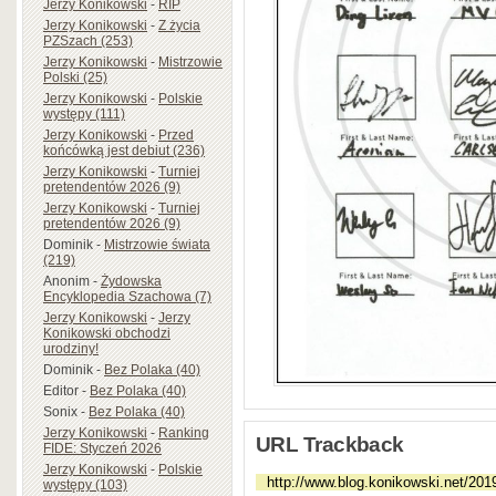
Jerzy Konikowski
-
RIP
Jerzy Konikowski
-
Z życia
PZSzach (253)
Jerzy Konikowski
-
Mistrzowie
Polski (25)
Jerzy Konikowski
-
Polskie
występy (111)
Jerzy Konikowski
-
Przed
końcówką jest debiut (236)
Jerzy Konikowski
-
Turniej
pretendentów 2026 (9)
Jerzy Konikowski
-
Turniej
pretendentów 2026 (9)
Dominik
-
Mistrzowie świata
(219)
Anonim
-
Żydowska
Encyklopedia Szachowa (7)
Jerzy Konikowski
-
Jerzy
Konikowski obchodzi
urodziny!
Dominik
-
Bez Polaka (40)
Editor
-
Bez Polaka (40)
Sonix
-
Bez Polaka (40)
Jerzy Konikowski
-
Ranking
URL Trackback
FIDE: Styczeń 2026
Jerzy Konikowski
-
Polskie
występy (103)