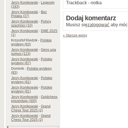
Trackback - notka
Jerzy Konikowski
-
Legendy
(193)
Jerzy Konikowski
-
Bez
Polaka (37)
Dodaj komentarz
Jerzy Konikowski
-
Polscy
Musisz się
zalogować
aby móc
szachiści (10)
Jerzy Konikowski
-
DME 2025
(1)
« Starsze wpisy
Krzysztof Kledzik
-
Polskie
występy (83)
Jerzy Konikowski
-
Gens una
sumus (123)
Jerzy Konikowski
-
Polskie
występy (87)
Dominik
-
Polskie występy
(83)
Jerzy Konikowski
-
Polskie
występy (81)
Jerzy Konikowski
-
Polskie
występy (81)
Jerzy Konikowski
-
Goldchess
prezentuje (300)
Jerzy Konikowski
-
Grand
Chess Tour 2025 (2)
Jerzy Konikowski
-
Grand
Chess Tour 2025 (2)