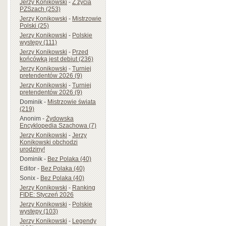
Jerzy Konikowski
-
Z życia
PZSzach (253)
Jerzy Konikowski
-
Mistrzowie
Polski (25)
Jerzy Konikowski
-
Polskie
występy (111)
Jerzy Konikowski
-
Przed
końcówką jest debiut (236)
Jerzy Konikowski
-
Turniej
pretendentów 2026 (9)
Jerzy Konikowski
-
Turniej
pretendentów 2026 (9)
Dominik
-
Mistrzowie świata
(219)
Anonim
-
Żydowska
Encyklopedia Szachowa (7)
Jerzy Konikowski
-
Jerzy
Konikowski obchodzi
urodziny!
Dominik
-
Bez Polaka (40)
Editor
-
Bez Polaka (40)
Sonix
-
Bez Polaka (40)
Jerzy Konikowski
-
Ranking
FIDE: Styczeń 2026
Jerzy Konikowski
-
Polskie
występy (103)
Jerzy Konikowski
-
Legendy