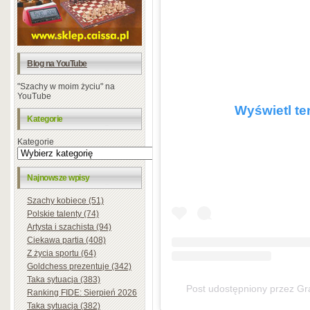
Blog na YouTube
"Szachy w moim życiu" na
YouTube
Wyświetl te
Kategorie
Kategorie
Najnowsze wpisy
Szachy kobiece (51)
Polskie talenty (74)
Artysta i szachista (94)
Ciekawa partia (408)
Z życia sportu (64)
Goldchess prezentuje (342)
Taka sytuacja (383)
Post udostępniony przez Gr
Ranking FIDE: Sierpień 2026
Taka sytuacja (382)