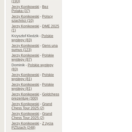
(193)
Jerzy Konikowski
-
Bez
Polaka (37)
Jerzy Konikowski
-
Polscy
szachiści (10)
Jerzy Konikowski
-
DME 2025
(1)
Krzysztof Kledzik
-
Polskie
występy (83)
Jerzy Konikowski
-
Gens una
sumus (123)
Jerzy Konikowski
-
Polskie
występy (87)
Dominik
-
Polskie występy
(83)
Jerzy Konikowski
-
Polskie
występy (81)
Jerzy Konikowski
-
Polskie
występy (81)
Jerzy Konikowski
-
Goldchess
prezentuje (300)
Jerzy Konikowski
-
Grand
Chess Tour 2025 (2)
Jerzy Konikowski
-
Grand
Chess Tour 2025 (2)
Jerzy Konikowski
-
Z życia
PZSzach (248)