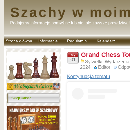
Szachy w moim
Podajemy informacje pomyślne lub nie, ale zawsze prawdziwe!
Strona główna
Informacje
Regulamin
Kalendarz
komentarzy
Grand Chess Tou
sty
01
Sylwetki
,
Wydarzenia
2024
Editor
Odpo
Kontynuacja tematu
Sklep Caissa