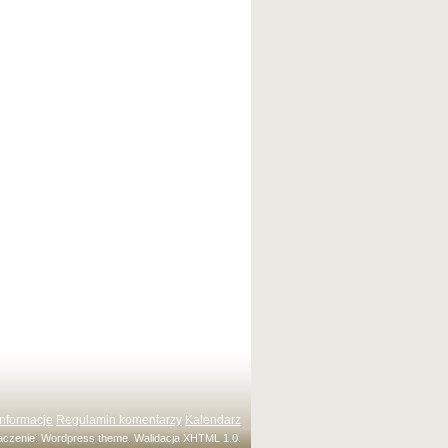
Informacje
Regulamin komentarzy
Kalendarz
maczenie:
Wordpress theme
. Walidacja
XHTML 1.0
.