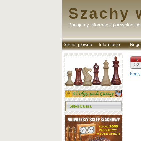
Szachy 
Podajemy informacje pomyślne lub 
Strona główna
Informacje
Regu
komen
lip
02
Konty
Sklep Caissa