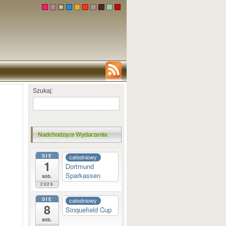
Szukaj:
Nadchodzące Wydarzenia
SIE
całodniowy
1
Dortmund
Sparkassen
sob.
2026
SIE
całodniowy
8
Sinquefield Cup
sob.