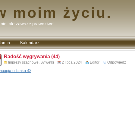
w moim życiu.
nie, ale zawsze prawdziwe!
lamin
Kalendarz
tarzy
Radość wygrywania (44)
Imprezy szachowe
,
Sylwetki
2 lipca 2024
Editor
Odpowiedz
nuacja odcinka 43