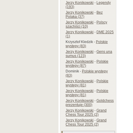
Jerzy Konikowski
-
Legendy
(193)
Jerzy Konikowski
-
Bez
Polaka (37)
Jerzy Konikowski
-
Polscy
szachiści (10)
Jerzy Konikowski
-
DME 2025
(1)
Krzysztof Kledzik
-
Polskie
występy (83)
Jerzy Konikowski
-
Gens una
sumus (123)
Jerzy Konikowski
-
Polskie
występy (87)
Dominik
-
Polskie występy
(83)
Jerzy Konikowski
-
Polskie
występy (81)
Jerzy Konikowski
-
Polskie
występy (81)
Jerzy Konikowski
-
Goldchess
prezentuje (300)
Jerzy Konikowski
-
Grand
Chess Tour 2025 (2)
Jerzy Konikowski
-
Grand
Chess Tour 2025 (2)