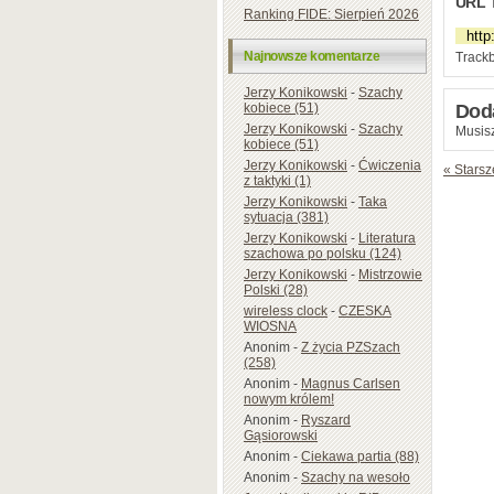
URL 
Ranking FIDE: Sierpień 2026
Najnowsze komentarze
Trackb
Jerzy Konikowski
-
Szachy
kobiece (51)
Dod
Jerzy Konikowski
-
Szachy
Musisz
kobiece (51)
Jerzy Konikowski
-
Ćwiczenia
« Starsz
z taktyki (1)
Jerzy Konikowski
-
Taka
sytuacja (381)
Jerzy Konikowski
-
Literatura
szachowa po polsku (124)
Jerzy Konikowski
-
Mistrzowie
Polski (28)
wireless clock
-
CZESKA
WIOSNA
Anonim
-
Z życia PZSzach
(258)
Anonim
-
Magnus Carlsen
nowym królem!
Anonim
-
Ryszard
Gąsiorowski
Anonim
-
Ciekawa partia (88)
Anonim
-
Szachy na wesoło