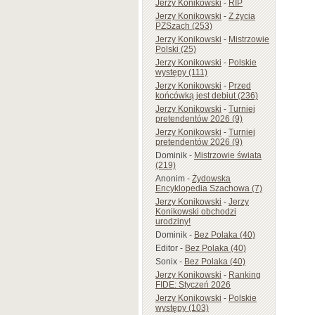
Jerzy Konikowski
-
RIP
Jerzy Konikowski
-
Z życia
PZSzach (253)
Jerzy Konikowski
-
Mistrzowie
Polski (25)
Jerzy Konikowski
-
Polskie
występy (111)
Jerzy Konikowski
-
Przed
końcówką jest debiut (236)
Jerzy Konikowski
-
Turniej
pretendentów 2026 (9)
Jerzy Konikowski
-
Turniej
pretendentów 2026 (9)
Dominik
-
Mistrzowie świata
(219)
Anonim
-
Żydowska
Encyklopedia Szachowa (7)
Jerzy Konikowski
-
Jerzy
Konikowski obchodzi
urodziny!
Dominik
-
Bez Polaka (40)
Editor
-
Bez Polaka (40)
Sonix
-
Bez Polaka (40)
Jerzy Konikowski
-
Ranking
FIDE: Styczeń 2026
Jerzy Konikowski
-
Polskie
występy (103)