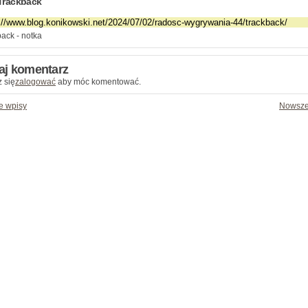
Trackback
ack - notka
aj komentarz
 się
zalogować
aby móc komentować.
e wpisy
Nowsze