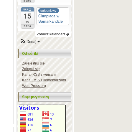
2026
WRZ
całodniowy
15
Olimpiada w
Samarkandzie
wt.
2026
Zobacz kalendarz
Dodaj
Odnośniki
Zarejestruj się
Zaloguj się
Kanał
RSS
z wpisami
Kanał
RSS
z komentarzami
WordPress.org
Skąd przychodzą