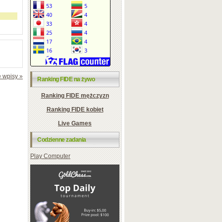
 wpisy »
Ranking FIDE na żywo
Ranking FIDE mężczyzn
Ranking FIDE kobiet
Live Games
Codzienne zadania
Play Computer