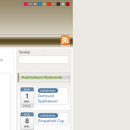
Szukaj:
dz
Nadchodzące Wydarzenia
SIE
całodniowy
1
Dortmund
Sparkassen
sob.
2026
SIE
całodniowy
8
Sinquefield Cup
sob.