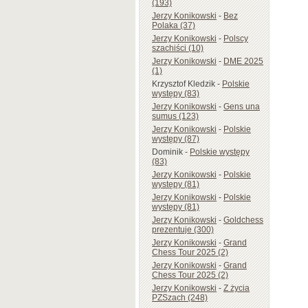
(193)
Jerzy Konikowski
-
Bez
Polaka (37)
Jerzy Konikowski
-
Polscy
szachiści (10)
Jerzy Konikowski
-
DME 2025
(1)
Krzysztof Kledzik
-
Polskie
występy (83)
Jerzy Konikowski
-
Gens una
sumus (123)
Jerzy Konikowski
-
Polskie
występy (87)
Dominik
-
Polskie występy
(83)
Jerzy Konikowski
-
Polskie
występy (81)
Jerzy Konikowski
-
Polskie
występy (81)
Jerzy Konikowski
-
Goldchess
prezentuje (300)
Jerzy Konikowski
-
Grand
Chess Tour 2025 (2)
Jerzy Konikowski
-
Grand
Chess Tour 2025 (2)
Jerzy Konikowski
-
Z życia
PZSzach (248)