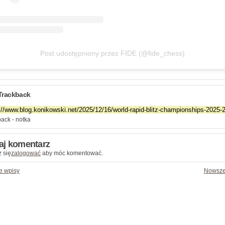
Post udostępniony przez FIDE (@fide_chess)
Trackback
ack - notka
aj komentarz
 się
zalogować
aby móc komentować.
e wpisy
Nowsze