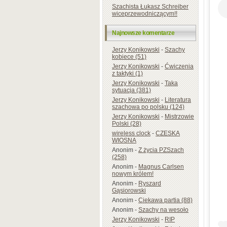
Szachista Łukasz Schreiber
wiceprzewodniczącym!!
Najnowsze komentarze
Jerzy Konikowski
-
Szachy
kobiece (51)
Jerzy Konikowski
-
Ćwiczenia
z taktyki (1)
Jerzy Konikowski
-
Taka
sytuacja (381)
Jerzy Konikowski
-
Literatura
szachowa po polsku (124)
Jerzy Konikowski
-
Mistrzowie
Polski (28)
wireless clock
-
CZESKA
WIOSNA
Anonim
-
Z życia PZSzach
(258)
Anonim
-
Magnus Carlsen
nowym królem!
Anonim
-
Ryszard
Gąsiorowski
Anonim
-
Ciekawa partia (88)
Anonim
-
Szachy na wesoło
Jerzy Konikowski
-
RIP