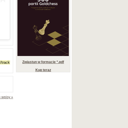
Zwiastun w formacie *.pdf
Kup teraz
 wpisy »