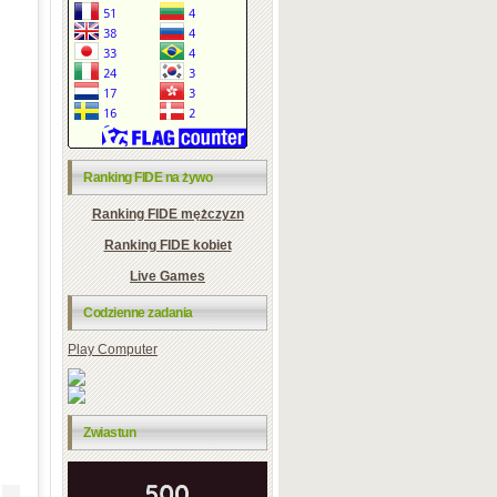
Ranking FIDE na żywo
Ranking FIDE mężczyzn
Ranking FIDE kobiet
Live Games
Codzienne zadania
Play Computer
Zwiastun