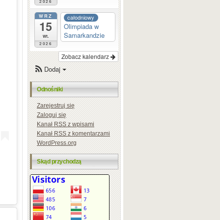
2026
WRZ
całodniowy
15
Olimpiada w
Samarkandzie
wt.
2026
Zobacz kalendarz
Dodaj
Odnośniki
Zarejestruj się
Zaloguj się
Kanał
RSS
z wpisami
Kanał
RSS
z komentarzami
WordPress.org
Skąd przychodzą