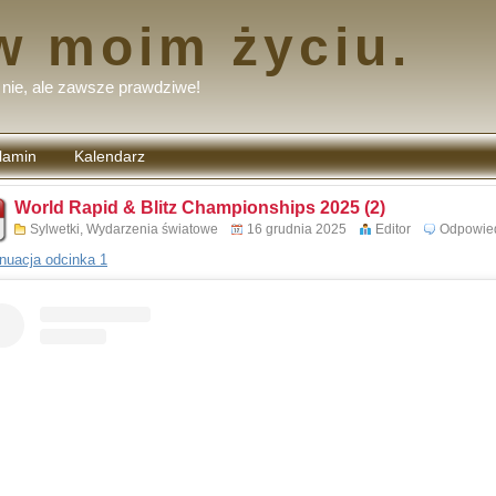
w moim życiu.
nie, ale zawsze prawdziwe!
lamin
Kalendarz
tarzy
World Rapid & Blitz Championships 2025 (2)
Sylwetki
,
Wydarzenia światowe
16 grudnia 2025
Editor
Odpowie
nuacja odcinka 1