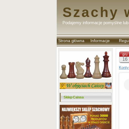
Szachy 
Podajemy informacje pomyślne lub 
Strona główna
Informacje
Regu
komen
gru
16
Konty
Sklep Caissa