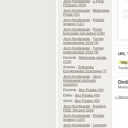
Jerzy Konikowski
-
Z życia
PZSzach (253)
Jerzy Konikowski
-
Mistrzowie
Polski (25)
Jerzy Konikowski
-
Polskie
występy (111)
Jerzy Konikowski
-
Przed
końcówką jest debiut (236)
Jerzy Konikowski
-
Turniej
pretendentów 2026 (9)
Jerzy Konikowski
-
Turniej
pretendentów 2026 (9)
URL 
Dominik
-
Mistrzowie świata
(219)
Anonim
-
Żydowska
Trackb
Encyklopedia Szachowa (7)
Jerzy Konikowski
-
Jerzy
Konikowski obchodzi
Dod
urodziny!
Musisz
Dominik
-
Bez Polaka (40)
Editor
-
Bez Polaka (40)
« Starsz
Sonix
-
Bez Polaka (40)
Jerzy Konikowski
-
Ranking
FIDE: Styczeń 2026
Jerzy Konikowski
-
Polskie
występy (103)
Jerzy Konikowski
-
Legendy