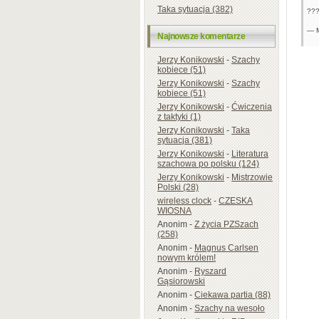
Taka sytuacja (382)
??
— M
Najnowsze komentarze
Jerzy Konikowski
-
Szachy
kobiece (51)
Jerzy Konikowski
-
Szachy
kobiece (51)
Jerzy Konikowski
-
Ćwiczenia
z taktyki (1)
Jerzy Konikowski
-
Taka
sytuacja (381)
Jerzy Konikowski
-
Literatura
szachowa po polsku (124)
Jerzy Konikowski
-
Mistrzowie
Polski (28)
wireless clock
-
CZESKA
WIOSNA
Anonim
-
Z życia PZSzach
(258)
Anonim
-
Magnus Carlsen
nowym królem!
Anonim
-
Ryszard
Gąsiorowski
Anonim
-
Ciekawa partia (88)
Anonim
-
Szachy na wesoło