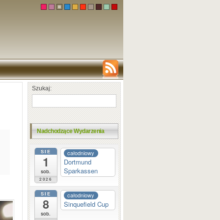
Szukaj:
Nadchodzące Wydarzenia
SIE
całodniowy
1
Dortmund
Sparkassen
sob.
2026
SIE
całodniowy
8
Sinquefield Cup
sob.