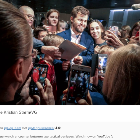
Ole Kristian Strøm/VG
en
@PepTeam
met
@MagnusCarlsen
!♟️⚽
ust-watch encounter between two tactical geniuses. Watch now on YouTube ⤵️