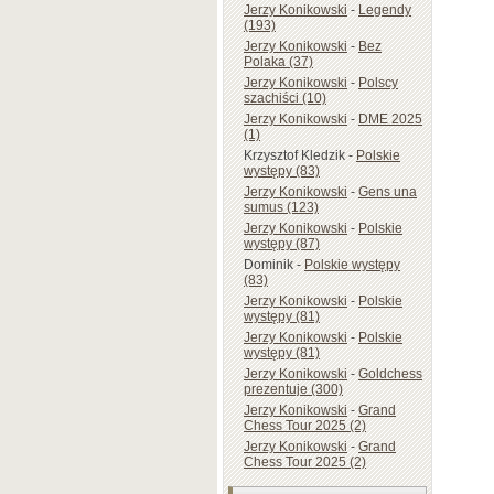
Jerzy Konikowski
-
Legendy
(193)
Jerzy Konikowski
-
Bez
Polaka (37)
Jerzy Konikowski
-
Polscy
szachiści (10)
Jerzy Konikowski
-
DME 2025
(1)
Krzysztof Kledzik
-
Polskie
występy (83)
Jerzy Konikowski
-
Gens una
sumus (123)
Jerzy Konikowski
-
Polskie
występy (87)
Dominik
-
Polskie występy
(83)
Jerzy Konikowski
-
Polskie
występy (81)
Jerzy Konikowski
-
Polskie
występy (81)
Jerzy Konikowski
-
Goldchess
prezentuje (300)
Jerzy Konikowski
-
Grand
Chess Tour 2025 (2)
Jerzy Konikowski
-
Grand
Chess Tour 2025 (2)