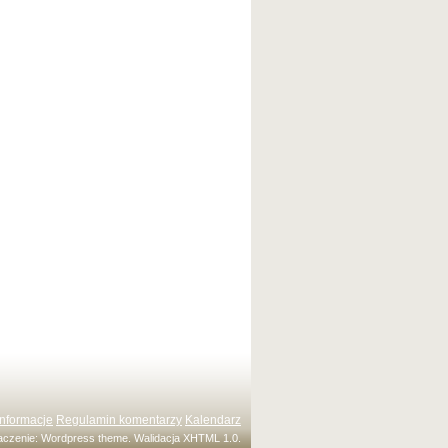
Informacje
Regulamin komentarzy
Kalendarz
maczenie:
Wordpress theme
. Walidacja
XHTML 1.0
.