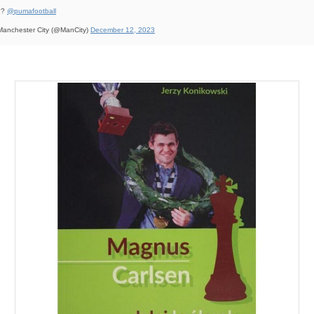
??
@pumafootball
anchester City (@ManCity)
December 12, 2023