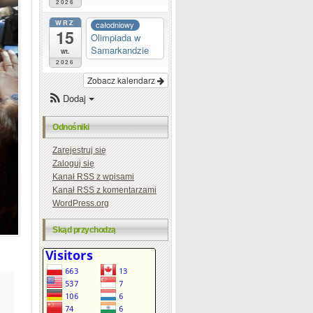
2026
WRZ
całodniowy
15
Olimpiada w
Samarkandzie
wt.
2026
Zobacz kalendarz
Dodaj
Odnośniki
Zarejestruj się
Zaloguj się
Kanał
RSS
z wpisami
Kanał
RSS
z komentarzami
WordPress.org
Skąd przychodzą