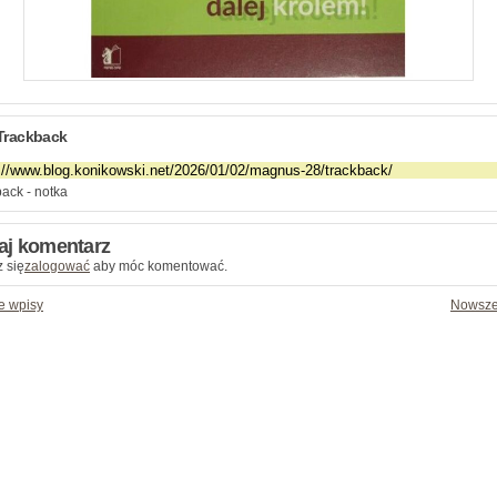
Trackback
ack - notka
aj komentarz
 się
zalogować
aby móc komentować.
e wpisy
Nowsze