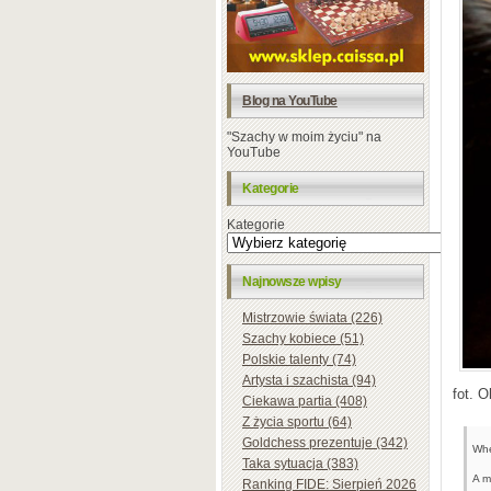
Blog na YouTube
"Szachy w moim życiu" na
YouTube
Kategorie
Kategorie
Najnowsze wpisy
Mistrzowie świata (226)
Szachy kobiece (51)
Polskie talenty (74)
Artysta i szachista (94)
fot. 
Ciekawa partia (408)
Z życia sportu (64)
Goldchess prezentuje (342)
Wh
Taka sytuacja (383)
A m
Ranking FIDE: Sierpień 2026