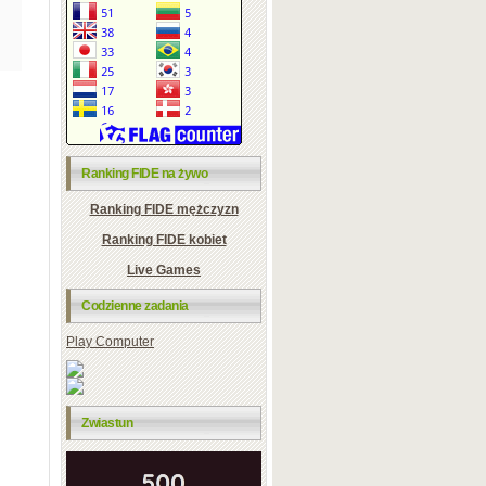
Ranking FIDE na żywo
Ranking FIDE mężczyzn
Ranking FIDE kobiet
Live Games
Codzienne zadania
Play Computer
Zwiastun