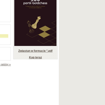
Zwiastun w formacie *.pdf
Kup teraz
 wpisy »