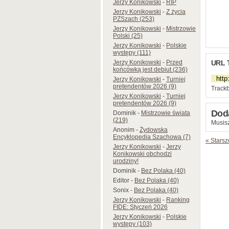
Jerzy Konikowski
-
RIP
Jerzy Konikowski
-
Z życia
PZSzach (253)
Jerzy Konikowski
-
Mistrzowie
Polski (25)
Jerzy Konikowski
-
Polskie
występy (111)
URL 
Jerzy Konikowski
-
Przed
końcówką jest debiut (236)
Jerzy Konikowski
-
Turniej
pretendentów 2026 (9)
Trackb
Jerzy Konikowski
-
Turniej
pretendentów 2026 (9)
Dod
Dominik
-
Mistrzowie świata
(219)
Musisz
Anonim
-
Żydowska
Encyklopedia Szachowa (7)
« Starsz
Jerzy Konikowski
-
Jerzy
Konikowski obchodzi
urodziny!
Dominik
-
Bez Polaka (40)
Editor
-
Bez Polaka (40)
Sonix
-
Bez Polaka (40)
Jerzy Konikowski
-
Ranking
FIDE: Styczeń 2026
Jerzy Konikowski
-
Polskie
występy (103)