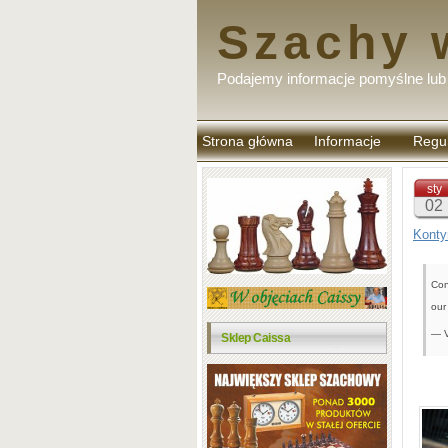
Szachy 
Podajemy informacje pomyślne lub 
Strona główna
Informacje
Regu
komen
sty
02
Konty
Con
our
— V
Sklep Caissa