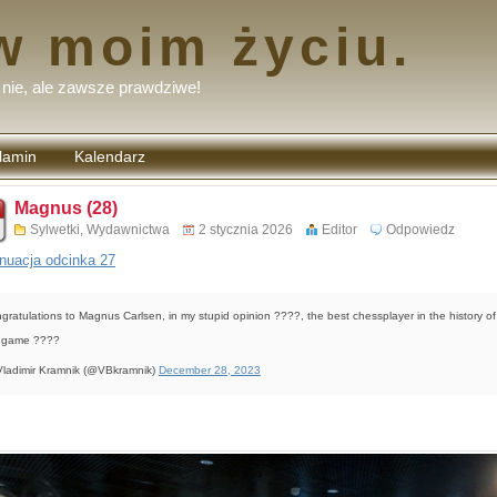
w moim życiu.
nie, ale zawsze prawdziwe!
lamin
Kalendarz
tarzy
Magnus (28)
Sylwetki
,
Wydawnictwa
2 stycznia 2026
Editor
Odpowiedz
nuacja odcinka 27
gratulations to Magnus Carlsen, in my stupid opinion ????, the best chessplayer in the history of
 game ????
ladimir Kramnik (@VBkramnik)
December 28, 2023