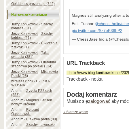
Goldchess prezentuje (342)
Najnowsze komentarze
Magnus still analyzing after a t
Edit: Tushar
@chess_holic
#che
Jerzy Konikowski
-
Szachy
kobiece (51)
pic.twitter.com/Sz7eK38bP2
Jerzy Konikowski
-
Szachy
kobiece (51)
— ChessBase India (@Chessb
Jerzy Konikowski
-
Ćwiczenia
z taktyki (1)
Jerzy Konikowski
-
Taka
sytuacja (381)
URL Trackback
Jerzy Konikowski
-
Literatura
szachowa po polsku (124)
Jerzy Konikowski
-
Mistrzowie
Polski (28)
Trackback - notka
wireless clock
-
CZESKA
WIOSNA
Anonim
-
Z życia PZSzach
Dodaj komentarz
(258)
Anonim
-
Magnus Carlsen
Musisz się
zalogować
aby móc
nowym królem!
Anonim
-
Ryszard
« Starsze wpisy
Gąsiorowski
Anonim
-
Ciekawa partia (88)
Anonim
-
Szachy na wesoło