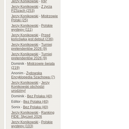
Jerzy Konikowski
-
RIP
Jerzy Konikowski
-
Z życia
PZSzach (253)
Jerzy Konikowski
-
Mistrzowie
Polski (25)
Jerzy Konikowski
-
Polskie
występy (111)
Jerzy Konikowski
-
Przed
końcówką jest debiut (236)
Jerzy Konikowski
-
Turniej
pretendentów 2026 (9)
Jerzy Konikowski
-
Turniej
pretendentów 2026 (9)
Dominik
-
Mistrzowie świata
(219)
Anonim
-
Żydowska
Encyklopedia Szachowa (7)
Jerzy Konikowski
-
Jerzy
Konikowski obchodzi
urodziny!
Dominik
-
Bez Polaka (40)
Editor
-
Bez Polaka (40)
Sonix
-
Bez Polaka (40)
Jerzy Konikowski
-
Ranking
FIDE: Styczeń 2026
Jerzy Konikowski
-
Polskie
występy (103)