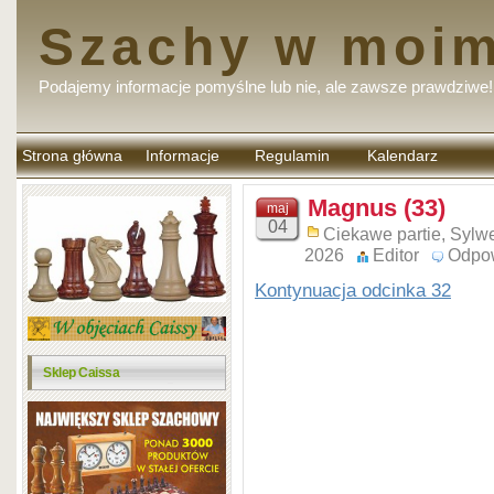
Szachy w moim
Podajemy informacje pomyślne lub nie, ale zawsze prawdziwe!
Strona główna
Informacje
Regulamin
Kalendarz
komentarzy
Magnus (33)
maj
04
Ciekawe partie
,
Sylwe
2026
Editor
Odpo
Kontynuacja odcinka 32
Sklep Caissa